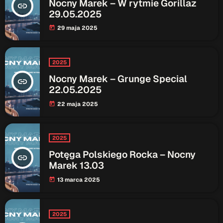
Nocny Marek – W rytmie Gorillaz
insert_link
Patronat Medialny
Ramówka
29.05.2025
29 maja 2025
today
O nas
keyboard_arrow_down
EKIPA
Rekrutacja Fraszka
2025
Nocny Marek – Grunge Special
Podcasty
insert_link
22.05.2025
22 maja 2025
today
Przydatne linki
2025
Strona UJK
Potęga Polskiego Rocka – Nocny
insert_link
Klub WSPAK
Marek 13.03
Wirtualna Uczelnia
13 marca 2025
today
Biuro Karier
Punkt Interwencji Kryzysowej
2025