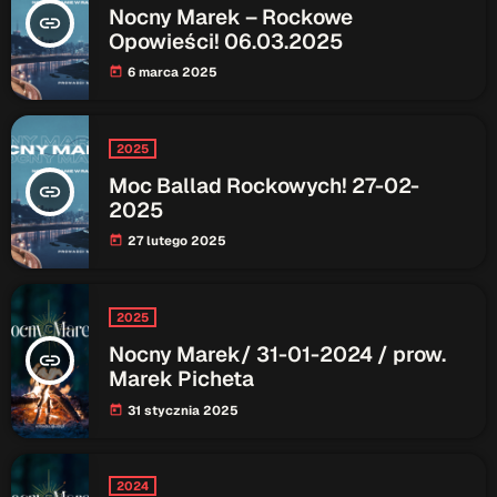
Nocny Marek – Rockowe
insert_link
Opowieści! 06.03.2025
Przydatne informacje
6 marca 2025
today
O nas
– jedyna w Kielcach studencka stacja radiowa.
Projekt ruszył w październiku 2015 roku z inicjatywy
2025
kieleckich studentów
Czytaj.wiecej…
Moc Ballad Rockowych! 27-02-
insert_link
2025
Patronat medialny Radia Fraszka
– regulamin, logotypy,
27 lutego 2025
today
itp.
Czytaj więcej…
2025
Wyszukaj
Nocny Marek/ 31-01-2024 / prow.
insert_link
Marek Picheta
31 stycznia 2025
today
search
2024