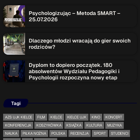
Psychologizując – Metoda SMART –
25.07.2026
Dlaczego młodzi wracają do gier swoich
rodziców?
Dyplom to dopiero początek. 180
absolwentów Wydziału Pedagogiki i
Psychologii rozpoczyna nowy etap
Tagi
AZS UJK KIELCE
FILM
KIELCE
KIELCE UJK
KINO
KONCERT
KONFERENCJA
KOSZYKÓWKA
KSIĄŻKA
KULTURA
MUZYKA
NAUKA
PIŁKA NOŻNA
POLSKA
RECENZJA
SPORT
STUDENCI