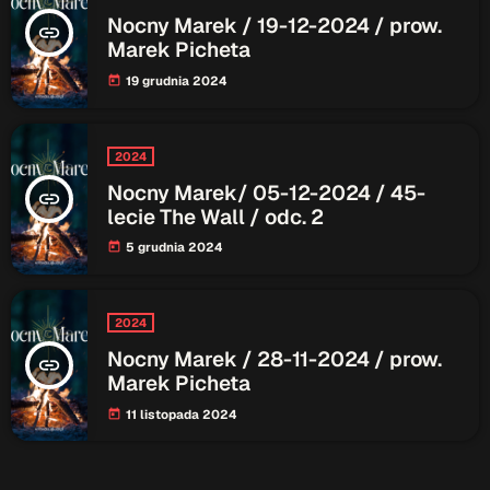
ON AIR
Nocny Marek / 19-12-2024 / prow.
insert_link
Marek Picheta
19 grudnia 2024
today
2024
Nocny Marek/ 05-12-2024 / 45-
insert_link
Audycja
lecie The Wall / odc. 2
Serwis Informacyjny
5 grudnia 2024
today
10:00 - 10:05
2024
Nocny Marek / 28-11-2024 / prow.
insert_link
Marek Picheta
Upcoming shows
11 listopada 2024
today
Serwis Informacyjny
14:00 - 14:05