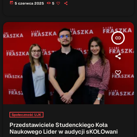
today
5 czerwca 2025
5
insert_link
Społeczność UJK
Przedstawiciele Studenckiego Koła
Naukowego Lider w audycji sKOŁOwani