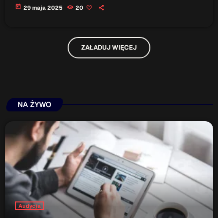
today
29 maja 2025
20
ZAŁADUJ WIĘCEJ
NA ŻYWO
Audycja