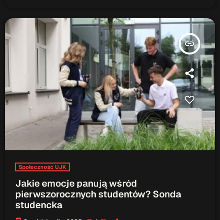
insert_link
Społeczność UJK
Jakie emocje panują wśród
pierwszorocznych studentów? Sonda
studencka