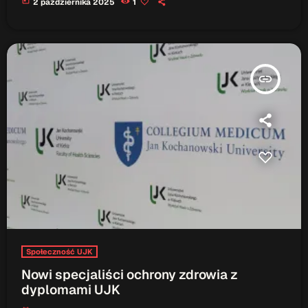
today
2 października 2025
1
insert_link
Społeczność UJK
Nowi specjaliści ochrony zdrowia z
dyplomami UJK