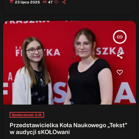
today
23 lipca 2025
47
insert_link
Społeczność UJK
Przedstawicielka Koła Naukowego „Tekst”
w audycji sKOŁOwani