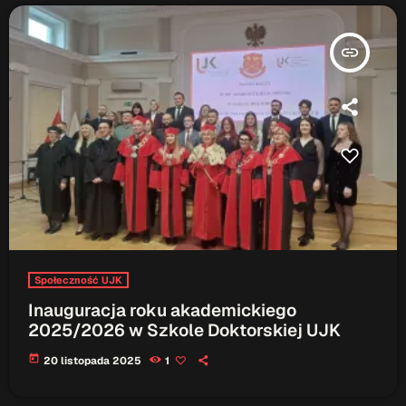
Gdzie TymRazem?
insert_link
17:00 - 17:05
Serwis Informacyjny
18:00 - 18:05
TOP CHART
Społeczność UJK
Inauguracja roku akademickiego
2025/2026 w Szkole Doktorskiej UJK
today
20 listopada 2025
1