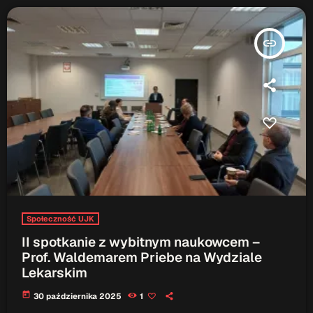
insert_link
Społeczność UJK
II spotkanie z wybitnym naukowcem –
Prof. Waldemarem Priebe na Wydziale
Lekarskim
today
30 października 2025
1