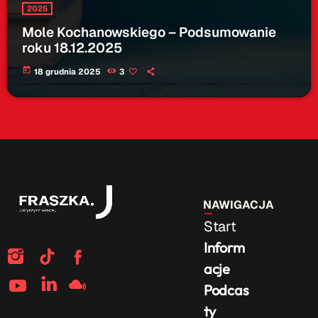
2025
Mole Kochanowskiego – Podsumowanie
roku 18.12.2025
today
18 grudnia 2025
3
NAWIGACJA
Start
Inform
acje
Podcas
ty