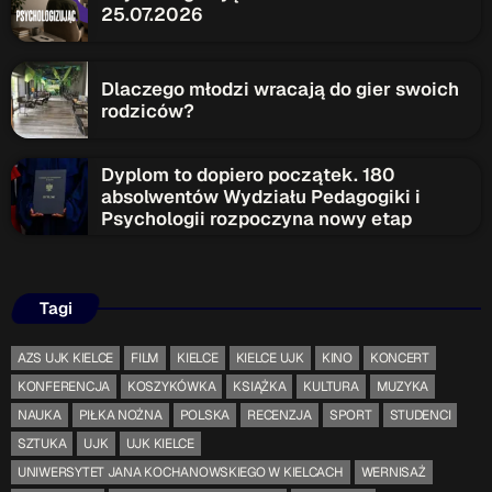
25.07.2026
Serwis Informacyjny
18:00 - 18:05
Dlaczego młodzi wracają do gier swoich
rodziców?
Serwis Informacyjny
19:00 - 19:05
Dyplom to dopiero początek. 180
absolwentów Wydziału Pedagogiki i
Psychologii rozpoczyna nowy etap
TOP CHART
Tagi
AZS UJK KIELCE
FILM
KIELCE
KIELCE UJK
KINO
KONCERT
KONFERENCJA
KOSZYKÓWKA
KSIĄŻKA
KULTURA
MUZYKA
NAUKA
PIŁKA NOŻNA
POLSKA
RECENZJA
SPORT
STUDENCI
SZTUKA
UJK
UJK KIELCE
UNIWERSYTET JANA KOCHANOWSKIEGO W KIELCACH
WERNISAŻ