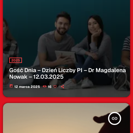
2025
Gość Dnia – Dzień Liczby PI – Dr Magdalena
Nowak – 12.03.2025
today
12 marca 2025
16
insert_link