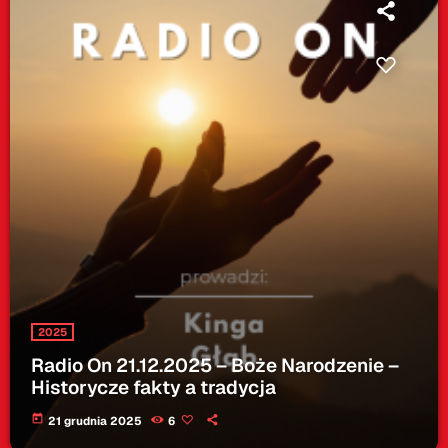
2025
Radio On 21.12.2025 – Boże Narodzenie –
Historycze fakty a tradycja
today
21 grudnia 2025
6