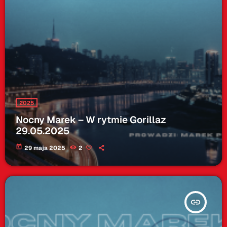
2025
Nocny Marek – W rytmie Gorillaz
29.05.2025
today
29 maja 2025
2
insert_link