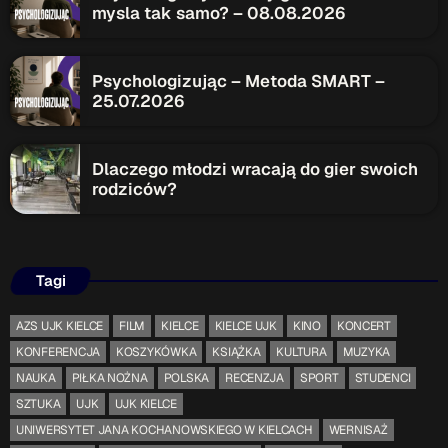
mysla tak samo? – 08.08.2026
Gość Dnia
16:00 - 16:15
Psychologizując – Metoda SMART –
25.07.2026
Serwis Informacyjny
10:00 - 10:05
Dlaczego młodzi wracają do gier swoich
rodziców?
TOP CHART
Tagi
AZS UJK KIELCE
FILM
KIELCE
KIELCE UJK
KINO
KONCERT
KONFERENCJA
KOSZYKÓWKA
KSIĄŻKA
KULTURA
MUZYKA
NAUKA
PIŁKA NOŻNA
POLSKA
RECENZJA
SPORT
STUDENCI
SZTUKA
UJK
UJK KIELCE
UNIWERSYTET JANA KOCHANOWSKIEGO W KIELCACH
WERNISAŻ