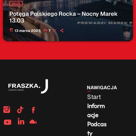
2025
Potęga Polskiego Rocka – Nocny Marek
13.03
today
13 marca 2025
7
NAWIGACJA
Start
Inform
acje
Podcas
ty