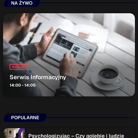
ON AIR
NA ŻYWO
Audycja
Audycja
Serwis Informacyjny
Serwis Informacyjny
14:00 - 14:05
14:00 - 14:05
Upcoming shows
POPULARNE
Serwis Informacyjny
18:00 - 18:05
Psychologizujac – Czy golebie i ludzie