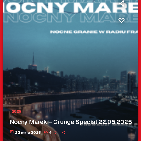
2025
Nocny Marek – Grunge Special 22.05.2025
today
22 maja 2025
4