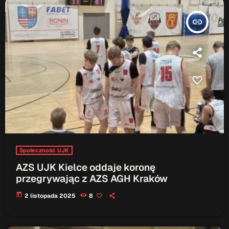
insert_link
Społeczność UJK
AZS UJK Kielce oddaje koronę
przegrywając z AZS AGH Kraków
today
2 listopada 2025
8