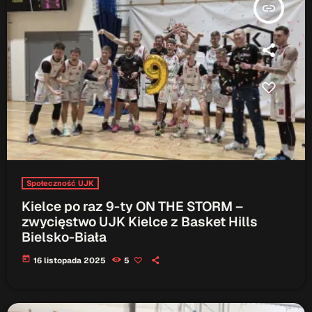
insert_link
Społeczność UJK
Kielce po raz 9-ty ON THE STORM –
zwycięstwo UJK Kielce z Basket Hills
Bielsko-Biała
today
16 listopada 2025
5