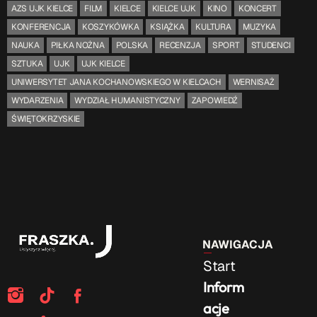
AZS UJK KIELCE
FILM
KIELCE
KIELCE UJK
KINO
KONCERT
KONFERENCJA
KOSZYKÓWKA
KSIĄŻKA
KULTURA
MUZYKA
NAUKA
PIŁKA NOŻNA
POLSKA
RECENZJA
SPORT
STUDENCI
SZTUKA
UJK
UJK KIELCE
UNIWERSYTET JANA KOCHANOWSKIEGO W KIELCACH
WERNISAŻ
WYDARZENIA
WYDZIAŁ HUMANISTYCZNY
ZAPOWIEDŹ
ŚWIĘTOKRZYSKIE
NAWIGACJA
Start
Inform
acje