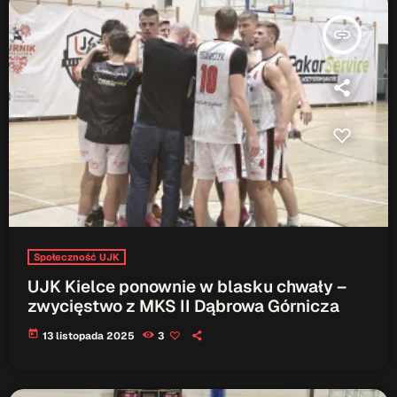
insert_link
Społeczność UJK
UJK Kielce ponownie w blasku chwały –
zwycięstwo z MKS II Dąbrowa Górnicza
today
13 listopada 2025
3