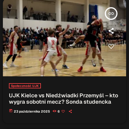
insert_link
Społeczność UJK
UJK Kielce vs Niedźwiadki Przemyśl – kto
wygra sobotni mecz? Sonda studencka
today
23 października 2025
6