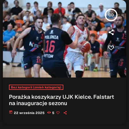
insert_link
Bez kategorii (zmień kategorię)
Porażka koszykarzy UJK Kielce. Falstart
na inauguracje sezonu
today
22 września 2025
5