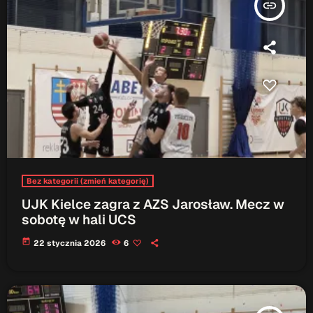
insert_link
Gdzie TymRazem?
17:00 - 17:05
Serwis Informacyjny
18:00 - 18:05
TOP CHART
Bez kategorii (zmień kategorię)
UJK Kielce zagra z AZS Jarosław. Mecz w
sobotę w hali UCS
today
22 stycznia 2026
6