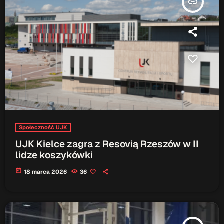
insert_link
ON AIR
Audycja
Serwis Informacyjny
10:00 - 10:05
Społeczność UJK
UJK Kielce zagra z Resovią Rzeszów w II
lidze koszykówki
today
18 marca 2026
36
Upcoming shows
Serwis Informacyjny
14:00 - 14:05