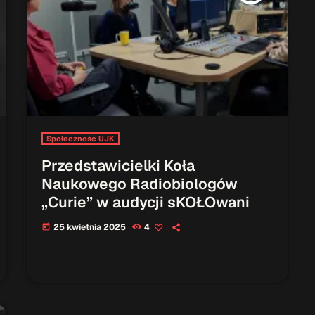
Społeczność UJK
Przedstawicielki Koła
Naukowego Radiobiologów
„Curie” w audycji sKOŁOwani
25 kwietnia 2025
4
today