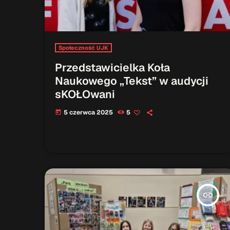
Społeczność UJK
Przedstawicielka Koła
Naukowego „Tekst” w audycji
sKOŁOwani
5 czerwca 2025
5
today
insert_link