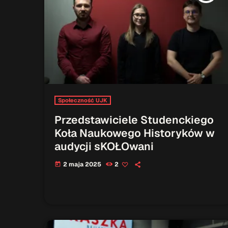
Społeczność UJK
Przedstawiciele Studenckiego
Koła Naukowego Historyków w
audycji sKOŁOwani
2 maja 2025
2
today