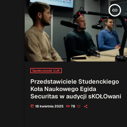
insert_link
Społeczność UJK
Przedstawiciele Studenckiego
Koła Naukowego Egida
Securitas w audycji sKOŁOwani
18 kwietnia 2025
78
today