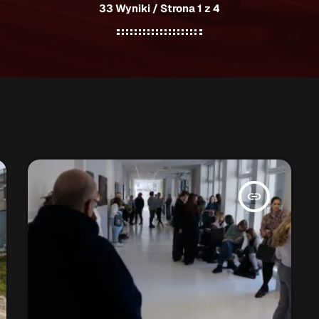
33 Wyniki / Strona 1 z 4
insert_link