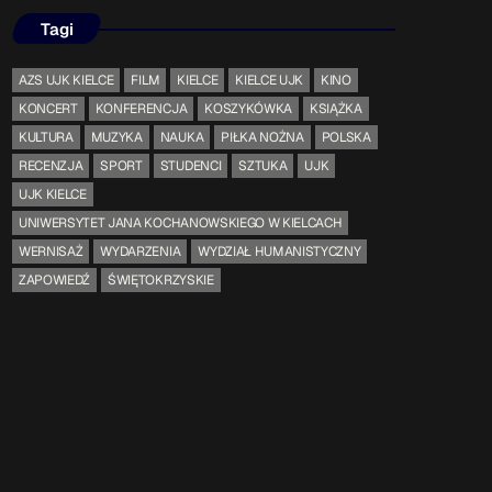
Tagi
Serwis Informacyjny
AZS UJK KIELCE
FILM
KIELCE
KIELCE UJK
KINO
18:00 - 18:05
KONCERT
KONFERENCJA
KOSZYKÓWKA
KSIĄŻKA
KULTURA
MUZYKA
NAUKA
PIŁKA NOŻNA
POLSKA
RECENZJA
SPORT
STUDENCI
SZTUKA
UJK
Serwis Informacyjny
UJK KIELCE
19:00 - 19:05
UNIWERSYTET JANA KOCHANOWSKIEGO W KIELCACH
WERNISAŻ
WYDARZENIA
WYDZIAŁ HUMANISTYCZNY
ZAPOWIEDŹ
ŚWIĘTOKRZYSKIE
TOP CHART