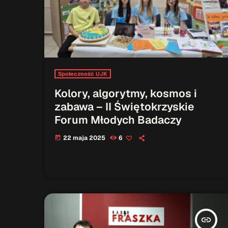
Społeczność UJK
Kolory, algorytmy, kosmos i
zabawa – II Świętokrzyskie
Forum Młodych Badaczy
22 maja 2025
6
today
insert_link