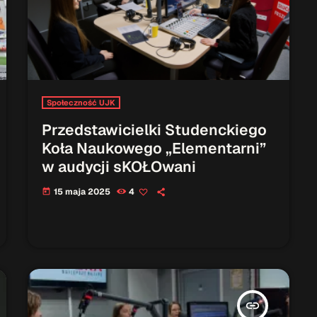
Społeczność UJK
Przedstawicielki Studenckiego
Koła Naukowego „Elementarni”
w audycji sKOŁOwani
15 maja 2025
4
today
insert_link