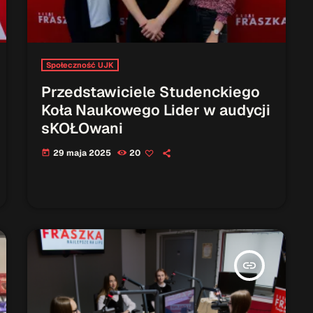
Społeczność UJK
Przedstawiciele Studenckiego
Koła Naukowego Lider w audycji
sKOŁOwani
29 maja 2025
20
today
insert_link