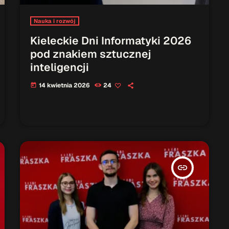
Nauka i rozwój
Kieleckie Dni Informatyki 2026
pod znakiem sztucznej
inteligencji
14 kwietnia 2026
24
today
insert_link