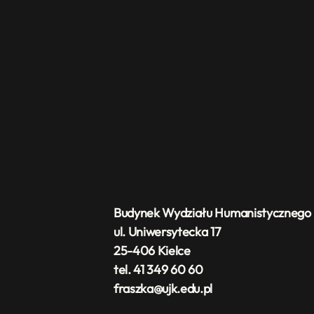
Budynek Wydziału Humanistycznego
ul. Uniwersytecka 17
25-406 Kielce
tel. 41 349 60 60
fraszka@ujk.edu.pl