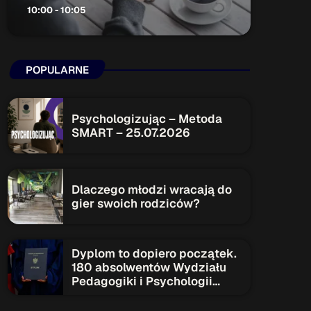
10:00 - 10:05
ON AIR
POPULARNE
Psychologizując – Metoda
SMART – 25.07.2026
Audycja
Serwis Informacyjny
10:00 - 10:05
Dlaczego młodzi wracają do
gier swoich rodziców?
Upcoming shows
Dyplom to dopiero początek.
180 absolwentów Wydziału
Pedagogiki i Psychologii
Serwis Informacyjny
rozpoczyna nowy etap
14:00 - 14:05