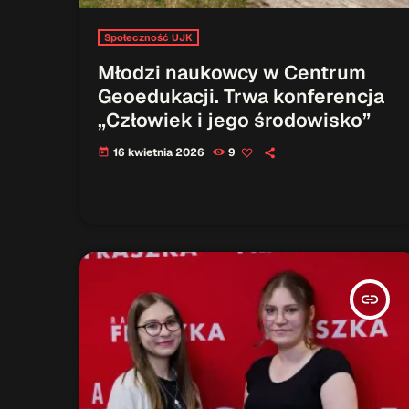
Społeczność UJK
Młodzi naukowcy w Centrum
Geoedukacji. Trwa konferencja
„Człowiek i jego środowisko”
16 kwietnia 2026
9
today
insert_link