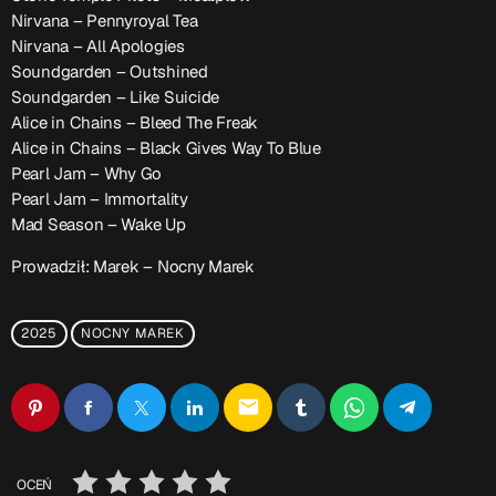
ON AIR
Nirvana – Pennyroyal Tea
Nirvana – All Apologies
Soundgarden – Outshined
Soundgarden – Like Suicide
Upcoming shows
Alice in Chains – Bleed The Freak
Alice in Chains – Black Gives Way To Blue
Pearl Jam – Why Go
TOP CHART
Pearl Jam – Immortality
Mad Season – Wake Up
Prowadził: Marek – Nocny Marek
2025
NOCNY MAREK
email
OCEŃ