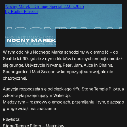
Przydatne informacje
O nas
– jedyna w Kielcach studencka stacja radiowa.
Projekt ruszył w październiku 2015 roku z inicjatywy
kieleckich studentów
Czytaj.wiecej…
W tym odcinku Nocnego Marka schodzimy w ciemność – do
Seattle lat 90., gdzie z dymu klubów i dusznych emocji narodził
Patronat medialny Radia Fraszka
– regulamin, logotypy,
się grunge. Usłyszycie Nirvanę, Pearl Jam, Alice in Chains,
itp.
Czytaj więcej…
Soundgarden i Mad Season w kompozycji surowej, ale nie
chaotycznej.
Wyszukaj
Audycja rozpoczęła się od ciężkiego riffu Stone Temple Pilots, a
zakończyła przejmującym Wake Up.
Między tym – rozmowy o emocjach, przemijaniu i tym, dlaczego
grunge wciąż ma znaczenie.
search
Playlista:
Stone Temple Pilots – Meatplow