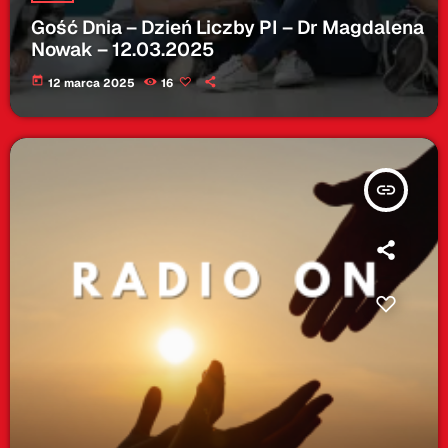
Gość Dnia – Dzień Liczby PI – Dr Magdalena
Nowak – 12.03.2025
today
12 marca 2025
16
insert_link