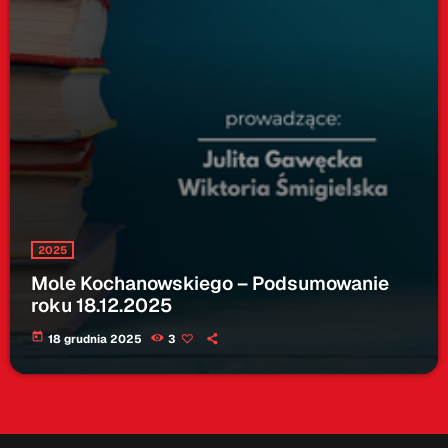
2025
Mole Kochanowskiego – Podsumowanie
roku 18.12.2025
today
18 grudnia 2025
3