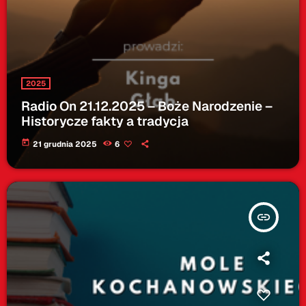
2025
Radio On 21.12.2025 – Boże Narodzenie –
Historycze fakty a tradycja
today
21 grudnia 2025
6
insert_link