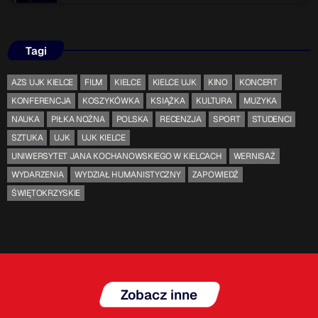
Tagi
AZS UJK KIELCE
FILM
KIELCE
KIELCE UJK
KINO
KONCERT
KONFERENCJA
KOSZYKÓWKA
KSIĄŻKA
KULTURA
MUZYKA
NAUKA
PIŁKA NOŻNA
POLSKA
RECENZJA
SPORT
STUDENCI
SZTUKA
UJK
UJK KIELCE
UNIWERSYTET JANA KOCHANOWSKIEGO W KIELCACH
WERNISAŻ
WYDARZENIA
WYDZIAŁ HUMANISTYCZNY
ZAPOWIEDŹ
ŚWIĘTOKRZYSKIE
Zobacz inne