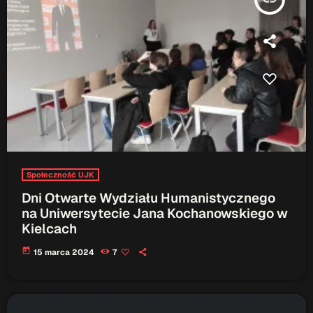
Społeczność UJK
Dni Otwarte Wydziału Humanistycznego
na Uniwersytecie Jana Kochanowskiego w
Kielcach
today
15 marca 2024
7