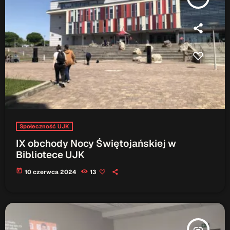
Społeczność UJK
IX obchody Nocy Świętojańskiej w
Bibliotece UJK
today
10 czerwca 2024
13
insert_link