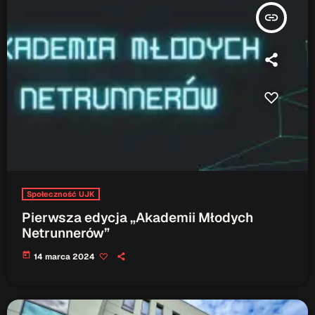
insert_link
Społeczność UJK
Pierwsza edycja „Akademii Młodych
Netrunnerów”
today
14 marca 2024