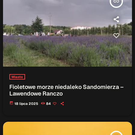
insert_link
ON AIR
Audycja
Serwis Informacyjny
14:00 - 14:05
Miasto
Fioletowe morze niedaleko Sandomierza –
Lawendowe Ranczo
today
18 lipca 2025
84
Upcoming shows
Gdzie TymRazem?
17:00 - 17:05