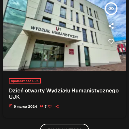
insert_link
Społeczność UJK
Dzień otwarty Wydziału Humanistycznego
UJK
today
9 marca 2024
7