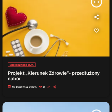
insert_link
Serwis Informacyjny
18:00 - 18:05
Serwis Informacyjny
10:00 - 10:05
TOP CHART
Społeczność UJK
Projekt „Kierunek Zdrowie”- przedłużony
nabór
today
15 kwietnia 2025
8