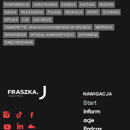
KONFERENCJA
KOSZYKÓWKA
KSIĄŻKA
KULTURA
MUZYKA
NAUKA
PIŁKA NOŻNA
POLSKA
RECENZJA
SPORT
STUDENCI
SZTUKA
UJK
UJK KIELCE
UNIWERSYTET JANA KOCHANOWSKIEGO W KIELCACH
WERNISAŻ
WYDARZENIA
WYDZIAŁ HUMANISTYCZNY
ZAPOWIEDŹ
ŚWIĘTOKRZYSKIE
NAWIGACJA
Start
Inform
acje
Podcas