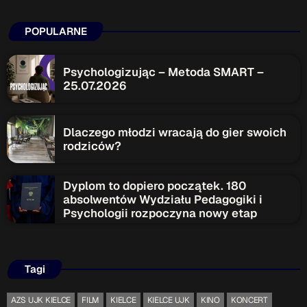
POPULARNE
Psychologizując – Metoda SMART –
25.07.2026
Dlaczego młodzi wracają do gier swoich
rodziców?
Dyplom to dopiero początek. 180
absolwentów Wydziału Pedagogiki i
Psychologii rozpoczyna nowy etap
Tagi
AZS UJK KIELCE
FILM
KIELCE
KIELCE UJK
KINO
KONCERT