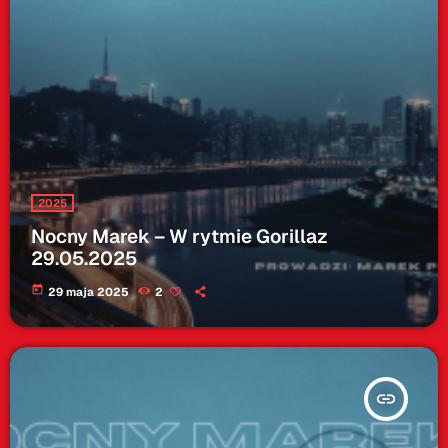
2025
Nocny Marek – W rytmie Gorillaz
29.05.2025
today
29 maja 2025
2
insert_link