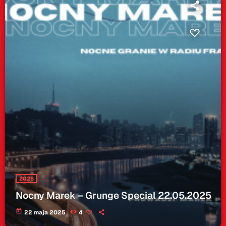
2025
Nocny Marek – Grunge Special 22.05.2025
today
22 maja 2025
4