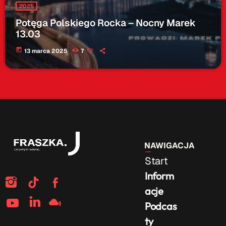
2025
Potęga Polskiego Rocka – Nocny Marek
13.03
today
13 marca 2025
7
NAWIGACJA
Start
Inform
acje
Podcas
ty