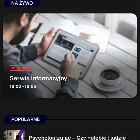
ON AIR
NA ŻYWO
Audycja
Audycja
Serwis Informacyjny
Serwis Informacyjny
18:00 - 18:05
18:00 - 18:05
Upcoming shows
POPULARNE
Gość Dnia
16:00 - 16:15
Psychologizujac – Czy golebie i ludzie