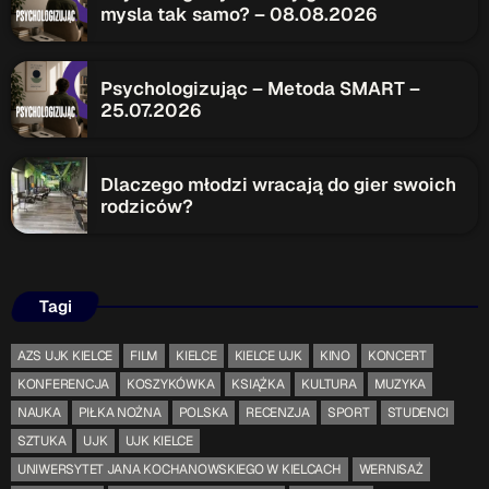
mysla tak samo? – 08.08.2026
Serwis Informacyjny
10:00 - 10:05
Psychologizując – Metoda SMART –
25.07.2026
Gość Dnia
12:00 - 12:15
Dlaczego młodzi wracają do gier swoich
rodziców?
TOP CHART
Tagi
AZS UJK KIELCE
FILM
KIELCE
KIELCE UJK
KINO
KONCERT
KONFERENCJA
KOSZYKÓWKA
KSIĄŻKA
KULTURA
MUZYKA
NAUKA
PIŁKA NOŻNA
POLSKA
RECENZJA
SPORT
STUDENCI
SZTUKA
UJK
UJK KIELCE
UNIWERSYTET JANA KOCHANOWSKIEGO W KIELCACH
WERNISAŻ