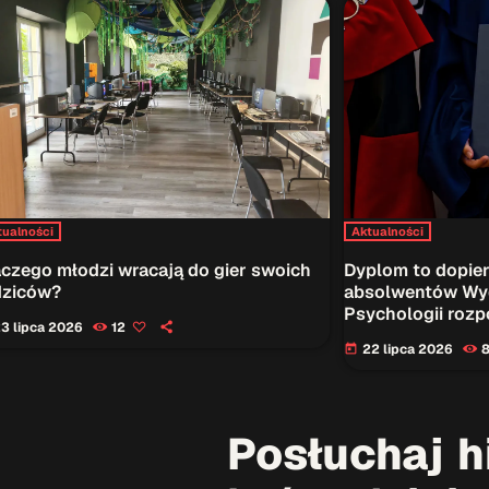
tualności
Aktualności
aczego młodzi wracają do gier swoich
Dyplom to dopier
dziców?
absolwentów Wyd
Psychologii roz
3 lipca 2026
12
22 lipca 2026
today
Posłuchaj hi