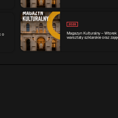
2026
Magazyn Kulturalny – Wtorek
k o
warsztaty szklarskie oraz zaję
– 16.04.2026