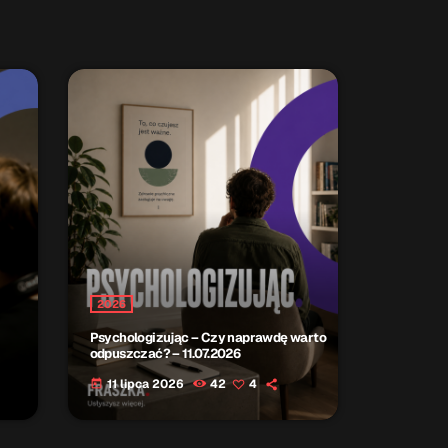
2026
Psychologizując – Czy naprawdę warto
odpuszczać? – 11.07.2026
11 lipca 2026
42
4
today