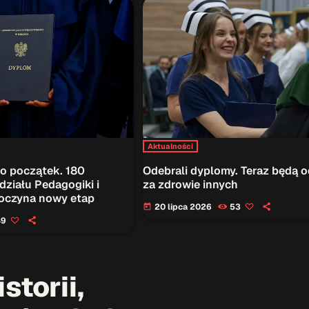
Aktualności
o początek. 180
Odebrali dyplomy. Teraz będą 
ziału Pedagogiki i
za zdrowie innych
poczyna nowy etap
20 lipca 2026
53
today
89
storii,