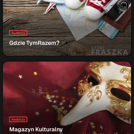
ON AIR
Upcoming shows
Audycja
Gdzie TymRazem?
TOP CHART
Audycja
Magazyn Kulturalny