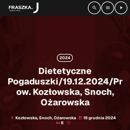
search
menu
play_arrow
close
radio_button_checked
SŁUCHAJ NA ŻYWO
2024
play_arrow
Radio Fraszka
Dietetyczne
Pogaduszki/19.12.2024/Pr
ow. Kozłowska, Snoch,
Strona główna
Ożarowska
Informacje
keyboard_arrow_down
Kozłowska, Snoch, Ożarowska
19 grudnia 2024
mic
today
Aktualności
Kontakt
keyboard_arrow_down
6