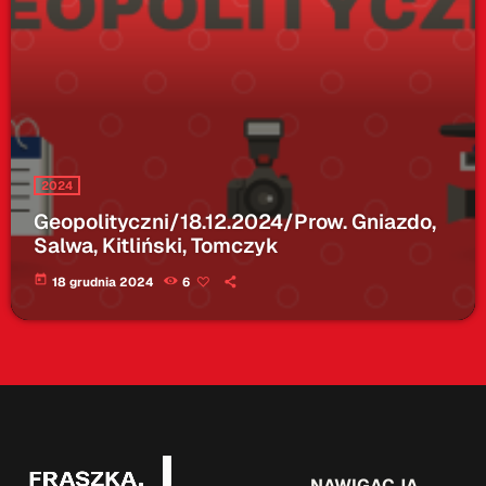
2024
Geopolityczni/18.12.2024/Prow. Gniazdo,
Salwa, Kitliński, Tomczyk
today
18 grudnia 2024
6
NAWIGACJA