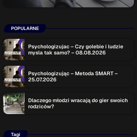
Serwis Informacyjny
10:00 - 10:05
POPULARNE
Gość Dnia
Psychologizujac – Czy golebie i ludzie
12:00 - 12:15
mysla tak samo? – 08.08.2026
Psychologizując – Metoda SMART –
TOP CHART
25.07.2026
Dlaczego młodzi wracają do gier swoich
rodziców?
Tagi