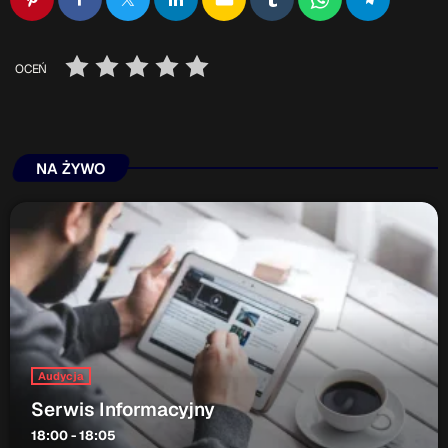
ON AIR
OCEŃ
NA ŻYWO
Audycja
Serwis Informacyjny
18:00 - 18:05
Upcoming shows
Audycja
Gość Dnia
Serwis Informacyjny
16:00 - 16:15
18:00 - 18:05