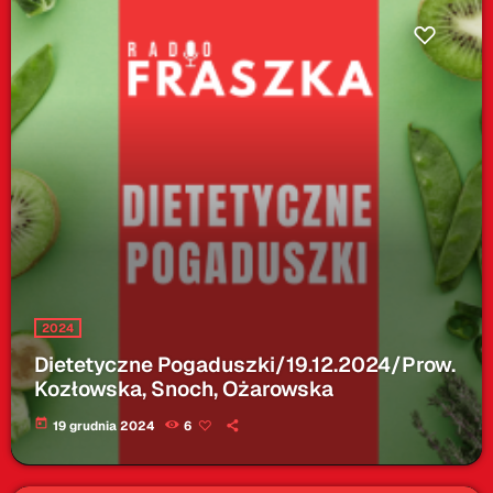
2024
Dietetyczne Pogaduszki/19.12.2024/Prow.
Kozłowska, Snoch, Ożarowska
today
19 grudnia 2024
6