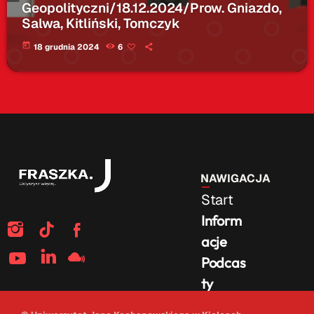
Geopolityczni/18.12.2024/Prow. Gniazdo,
Salwa, Kitliński, Tomczyk
today
18 grudnia 2024
6
NAWIGACJA
Start
Inform
acje
Podcas
ty
Na