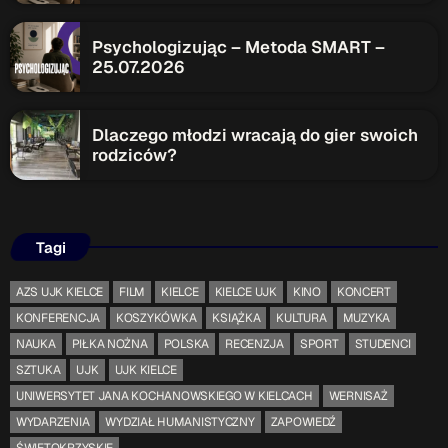
ON AIR
Psychologizując – Metoda SMART –
25.07.2026
Upcoming shows
Dlaczego młodzi wracają do gier swoich
rodziców?
TOP CHART
Tagi
AZS UJK KIELCE
FILM
KIELCE
KIELCE UJK
KINO
KONCERT
KONFERENCJA
KOSZYKÓWKA
KSIĄŻKA
KULTURA
MUZYKA
NAUKA
PIŁKA NOŻNA
POLSKA
RECENZJA
SPORT
STUDENCI
SZTUKA
UJK
UJK KIELCE
UNIWERSYTET JANA KOCHANOWSKIEGO W KIELCACH
WERNISAŻ
WYDARZENIA
WYDZIAŁ HUMANISTYCZNY
ZAPOWIEDŹ