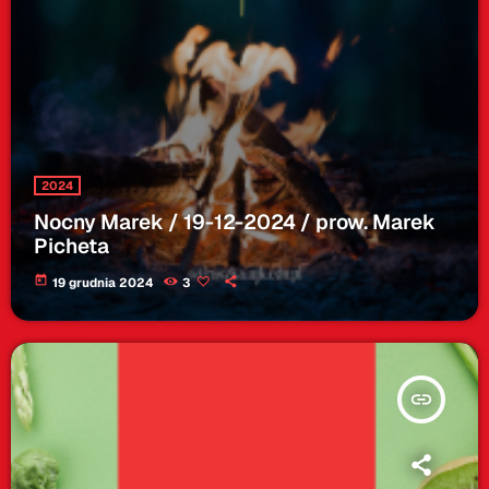
2024
Nocny Marek / 19-12-2024 / prow. Marek
Picheta
today
19 grudnia 2024
3
insert_link