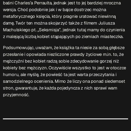
ON AIR
baśni
Charles’a Perraulta, jednak jest to jej bardziej mroczna
wersja. Choć podobnie jak i w bajce dostrzec można
metaforycznego księcia, który pragnie uratować niewinną
damę. Twór ten można skojarzyć także z filme
m
Juliusza
Machulskiego pt.
„
Seksmisja”, jednak tutaj mamy do czynienia
z malejącą liczbą kobiet stąpających po ziemiach miasteczka.
Podsumowując, uważam, że książka ta niesie za sobą głębsze
przesłanie i opowiada niezliczone prawdy życiowe m.in. to, że
Audycja
mężczyźni bez kobiet radzą sobie zdecydowanie gorzej niż
Serwis Informacyjny
kobiety bez mężczyzn. Oczywiście wszystko to jest w otoczce
18:00 - 18:05
humoru, ale myślę, że powieść ta jest warta przeczytania i
samodzielnego ocenienia. Mimo że liczy ona ponad siedemset
stron, gwarantuje, że każda pojedyncza z nich sprawi wam
przyjemność.
Upcoming shows
Gość Dnia
16:00 - 16:15