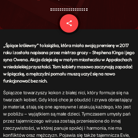
Patronat Medialny
Ramówka
O nas
keyboard_arrow_down
share
email
EKIPA
Rekrutacja Fraszka
„Śpiące królewny” to książka, która miała swoją premierę w 2017
Podcasty
roku i została napisana przez mistrza grozy – Stephena Kinga i jego
syna Owena. Akcja dzieje się w małym miasteczku w Appalachach
w niedalekiej przyszłości. Tam kobiety masowo zaczynają zapadać
w śpiączkę, a mężczyźni pomału muszą uczyć się na nowo
Przydatne linki
funkcjonować bez nich.
Strona UJK
Śpiączce towarzyszy kokon z białej nici, który formuje się na
Klub WSPAK
twarzach kobiet. Gdy ktoś chce je obudzić i zrywa obrastający
Wirtualna Uczelnia
je materiał, stają się one agresywne i atakują każdego, kto jest
Biuro Karier
w pobliżu – wyjątkiem są małe dzieci. Tymczasem umysły pań
Punkt Interwencji Kryzysowej
przez tajemniczego wirusa zostają przeniesione do innej
rzeczywistości, w której panuje spokój i harmonia, nie ma
konfliktów oraz mężczyzn. Pojawia się także tajemnicza Evie,