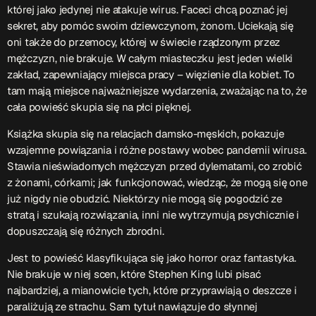
której jako jedynej nie atakuje wirus. Faceci chcą poznać jej
sekret, aby pomóc swoim dziewczynom, żonom. Uciekają się
Przydatne informacje
oni także do przemocy, której w świecie rządzonym przez
mężczyzn, nie brakuje. W całym miasteczku jest jeden wielki
O nas
– jedyna w Kielcach studencka stacja radiowa.
zakład, zapewniający miejsca pracy – więzienie dla kobiet. To
Projekt ruszył w październiku 2015 roku z inicjatywy
tam mają miejsce najważniejsze wydarzenia, zważając na to, że
kieleckich studentów
Czytaj.wiecej…
cała powieść skupia się na płci pięknej.
Książka skupia się na relacjach damsko-męskich, pokazuje
wzajemne powiązania i różne postawy wobec pandemii wirusa.
Patronat medialny Radia Fraszka
– regulamin, logotypy,
Stawia nieświadomych mężczyzn przed dylematami, co zrobić
itp.
Czytaj więcej…
z żonami, córkami; jak funkcjonować, wiedząc, że mogą się one
już nigdy nie obudzić. Niektórzy nie mogą się pogodzić ze
stratą i szukają rozwiązania, inni nie wytrzymują psychicznie i
Wyszukaj
dopuszczają się różnych zbrodni.
Jest to powieść klasyfikująca się jako horror oraz fantastyka.
search
Nie brakuje w niej scen, które Stephen King lubi pisać
najbardziej, a mianowicie tych, które przyprawiają o deszcze i
paraliżują ze strachu. Sam tytuł nawiązuje do słynnej