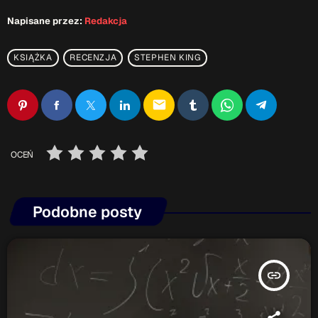
Napisane przez:
Redakcja
Serwis Informacyjny
10:00 - 10:05
KSIĄŻKA
RECENZJA
STEPHEN KING
Gość Dnia
email
12:00 - 12:15
OCEŃ
TOP CHART
Podobne posty
insert_link