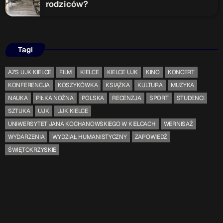
rodziców?
Tagi
AZS UJK KIELCE
FILM
KIELCE
KIELCE UJK
KINO
KONCERT
KONFERENCJA
KOSZYKÓWKA
KSIĄŻKA
KULTURA
MUZYKA
NAUKA
PIŁKA NOŻNA
POLSKA
RECENZJA
SPORT
STUDENCI
SZTUKA
UJK
UJK KIELCE
UNIWERSYTET JANA KOCHANOWSKIEGO W KIELCACH
WERNISAŻ
WYDARZENIA
WYDZIAŁ HUMANISTYCZNY
ZAPOWIEDŹ
ŚWIĘTOKRZYSKIE