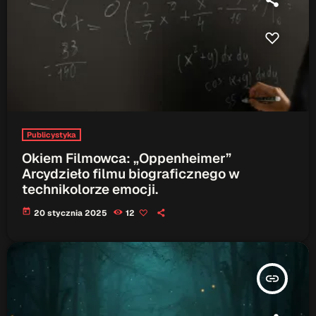
Publicystyka
Okiem Filmowca: „Oppenheimer”
Arcydzieło filmu biograficznego w
technikolorze emocji.
today
20 stycznia 2025
12
insert_link