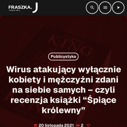
search
menu
play_arrow
close
radio_button_checked
SŁUCHAJ NA ŻYWO
Publicystyka
play_arrow
Radio Fraszka
Wirus atakujący wyłącznie
kobiety i mężczyźni zdani
na siebie samych – czyli
Strona główna
recenzja książki “Śpiące
Informacje
keyboard_arrow_down
królewny”
Aktualności
Kontakt
keyboard_arrow_down
20 listopada 2021
2
today