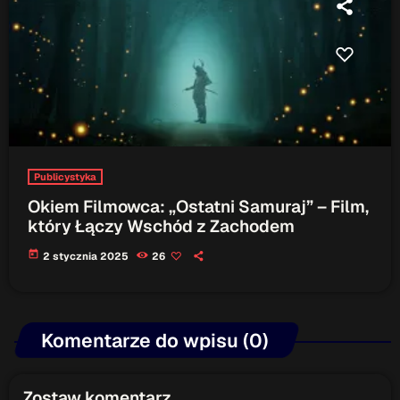
Publicystyka
Okiem Filmowca: „Ostatni Samuraj” – Film,
który Łączy Wschód z Zachodem
today
2 stycznia 2025
26
Komentarze do wpisu (0)
Zostaw komentarz