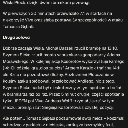
Wisła Płock, dzięki dwóm bramkom przewagi.
W pierwszych 30 minutach przeważało 7:1 w startach na
niekorzyść Vive oraz słaba postawa (w szczególności) w ataku
Tomasza Gębali.
Druga połowa
Dobrze zaczęła Wisła, Michał Daszek rzucił bramkę na 13:10.
Szymon Sićko rzucił prosto w bramkarza gospodarzy Adama
Morawskiego. W kolejnej akcji Kosorotov wykorzystuje karnego
(14:10). później gra „cios za cios” Artsem Karaliok trafił na 14:11
ale Szita nie pozostawał dłużny. Rozluźnieni Płocczanie w
kolejny ataku spróbowali przelobować Andiego, nic z tego.
Szymon Sićko nadal był nieskuteczny w tym spotkaniu trafiał
w bramkarza raz po raz. Przez 5 minut drugiej części spotkania
tylko JEDEN gol Vive. Andreas Wolff trzymał „Iskrę” w tym
meczu, broniąc rzut Sergieja Kosorotova z czystej pozycji.
Ale potem… Tomasz Gębala podsumował swój mecz – koszmar,
schodząc z parkietu z niebieską kartką za bezmyślny faul,