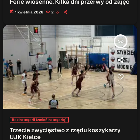
Ferie wiosenne. Kilka dni przerwy od zajęć
today
1 kwietnia 2026
2
insert_link
Bez kategorii (zmień kategorię)
Trzecie zwycięstwo z rzędu koszykarzy
UJK Kielce