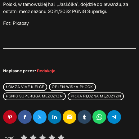
Polski, w tarnowskiej hali „Jaskółka”, dojdzie do rewanżu, za
ostatni mecz sezonu 2021/2022 PGNiG Superligi.
Fot: Pixabay
Napisane przez:
Redakcja
ŁOMŻA VIVE KIELCE
ORLEN WISŁA PŁOCK
PGNIG SUPERLIGA MĘŻCZYZN
PIŁKA RĘCZNA MĘŻCZYZN
email
OCEŃ