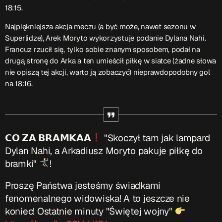
18:15.
Najpiękniejsza akcja meczu (a być może, nawet sezonu w
Superlidze), Arek Moryto wykorzystuje podanie Dylana Nahi.
Francuz rzucił się, tylko sobie znanym sposobem, podał na
drugą stronę do Arka a ten umieścił piłkę w siatce (żadne słowa
nie opiszą tej akcji, warto ją zobaczyć) nieprawdopodobny gol
na 18:16.
𝗖𝗢 𝗭𝗔 𝗕𝗥𝗔𝗠𝗞𝗔𝗔
"Skoczył tam jak lampard
Dylan Nahi, a Arkadiusz Moryto pakuje piłkę do
bramki"
!
Proszę Państwa jesteśmy świadkami
fenomenalnego widowiska! A to jeszcze nie
koniec! Ostatnie minuty "Świętej wojny"