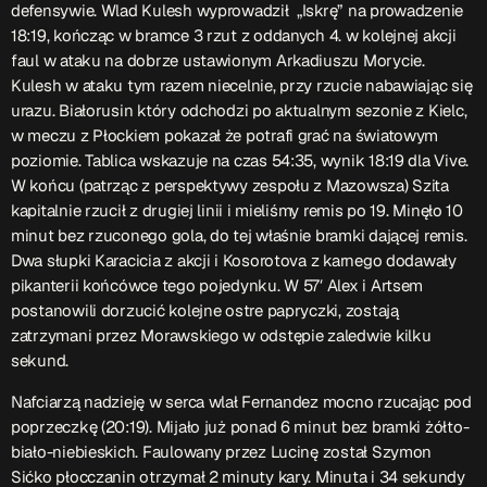
defensywie. Wlad Kulesh wyprowadził „Iskrę” na prowadzenie
18:19, kończąc w bramce 3 rzut z oddanych 4. w kolejnej akcji
faul w ataku na dobrze ustawionym Arkadiuszu Morycie.
Kulesh w ataku tym razem niecelnie, przy rzucie nabawiając się
urazu. Białorusin który odchodzi po aktualnym sezonie z Kielc,
w meczu z Płockiem pokazał że potrafi grać na światowym
poziomie. Tablica wskazuje na czas 54:35, wynik 18:19 dla Vive.
W końcu (patrząc z perspektywy zespołu z Mazowsza) Szita
kapitalnie rzucił z drugiej linii i mieliśmy remis po 19. Minęło 10
minut bez rzuconego gola, do tej właśnie bramki dającej remis.
Dwa słupki Karacicia z akcji i Kosorotova z karnego dodawały
pikanterii końcówce tego pojedynku. W 57′ Alex i Artsem
postanowili dorzucić kolejne ostre papryczki, zostają
zatrzymani przez Morawskiego w odstępie zaledwie kilku
sekund.
Nafciarzą nadzieję w serca wlał Fernandez mocno rzucając pod
poprzeczkę (20:19). Mijało już ponad 6 minut bez bramki żółto-
biało-niebieskich. Faulowany przez Lucinę został Szymon
Sićko płocczanin otrzymał 2 minuty kary. Minuta i 34 sekundy