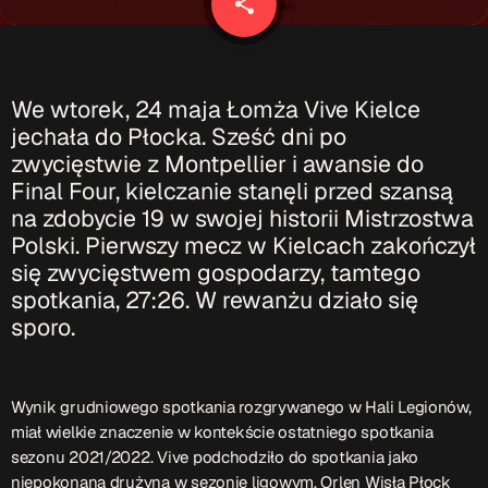
share
email
Patronat Medialny
Ramówka
O nas
keyboard_arrow_down
We wtorek, 24 maja Łomża Vive Kielce
EKIPA
Rekrutacja Fraszka
jechała do Płocka. Sześć dni po
zwycięstwie z Montpellier i awansie do
Podcasty
Final Four, kielczanie stanęli przed szansą
na zdobycie 19 w swojej historii Mistrzostwa
Polski. Pierwszy mecz w Kielcach zakończył
się zwycięstwem gospodarzy, tamtego
Przydatne linki
spotkania, 27:26. W rewanżu działo się
Strona UJK
sporo.
Klub WSPAK
Wirtualna Uczelnia
Biuro Karier
Wynik grudniowego spotkania rozgrywanego w Hali Legionów,
Punkt Interwencji Kryzysowej
miał wielkie znaczenie w kontekście ostatniego spotkania
sezonu 2021/2022. Vive podchodziło do spotkania jako
niepokonana drużyna w sezonie ligowym. Orlen Wisła Płock