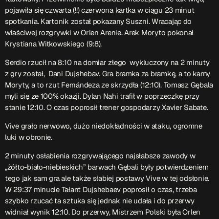
pojawiła się czwarta (!!) czerwona kartka w ciągu 23 minut
spotkania. Kartonik został pokazany Suszni. Wracając do
właściwej rozgrywki w Orlen Arenie. Arek Moryto pokonał
Krystiana Witkowskiego (9:8),
Serdio rzucił na 8:10 na domiar złego wykluczony na 2 minuty
z gry został, Dani Dujshebav. Gra bramka za bramkę, a to karny
Moryty, a to rzut Fernándeza ze skrzydła (12:10). Tomasz Gębala
myli się ze 100% okazji. Dylan Nahi trafił w poprzeczkę przy
stanie 12:10. O czas poprosił trener gospodarzy Xavier Sabate.
Vive grało nerwowo, dużo niedokładności w ataku, ogromne
luki w obronie.
2 minuty osłabienia rozgrywającego najsłabsze zawody w
„żółto-biało-niebieskich” barwach Gębali były potwierdzeniem
tego jak sam gra ale także słabiej postawy Vive w tej odsłonie.
W 29:37 minucie Tałant Dujshebaev poprosił o czas, trzeba
szybko rzucać ta sztuka się jednak nie udała i do przerwy
widniał wynik 12:10. Do przerwy, Mistrzem Polski była Orlen