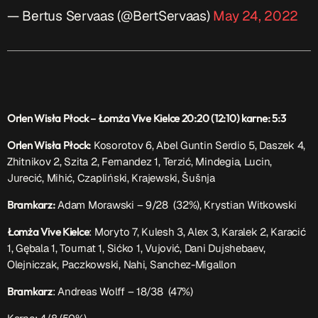
— Bertus Servaas (@BertServaas)
May 24, 2022
Orlen Wisła Płock – Łomża Vive Kielce 20:20 (12:10) karne: 5:3
Orlen Wisła Płock:
Kosorotov 6, Abel Guntin Serdio 5, Daszek 4,
Zhitnikov 2, Szita 2, Fernandez 1, Terzić, Mindegia, Lucin,
Jurecić, Mihić, Czapliński, Krajewski, Šušnja
Bramkarz:
Adam Morawski – 9/28 (32%), Krystian Witkowski
Łomża Vive Kielce
: Moryto 7, Kulesh 3, Alex 3, Karalek 2, Karacić
1, Gębala 1, Tournat 1, Sićko 1, Vujović, Dani Dujshebaev,
Olejniczak, Paczkowski, Nahi, Sanchez-Migallon
Bramkarz
: Andreas Wolff – 18/38 (47%)