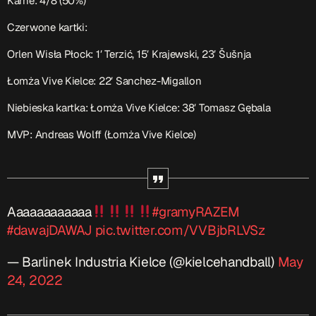
Karne: 4/8 (50%)
Czerwone kartki:
Orlen Wisła Płock: 1′ Terzić, 15′ Krajewski, 23′ Šušnja
Łomża Vive Kielce: 22′ Sanchez-Migallon
Niebieska kartka: Łomża Vive Kielce: 38′ Tomasz Gębala
MVP: Andreas Wolff (Łomża Vive Kielce)
Aaaaaaaaaaaa
#gramyRAZEM
#dawajDAWAJ
pic.twitter.com/VVBjbRLVSz
— Barlinek Industria Kielce (@kielcehandball)
May
24, 2022