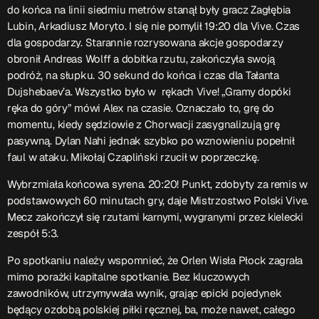
do końca na linii siedmiu metrów stanął były gracz Zagłębia
Lubin, Arkadiusz Moryto. I się nie pomylił 19:20 dla Vive. Czas
dla gospodarzy. Starannie rozrysowana akcje gospodarzy
obronił Andreas Wolff a dobitka rzutu, zakończyła swoją
podróż, na słupku. 30 sekund do końca i czas dla Tałanta
Dujshebaev’a. Wszystko było w rękach Vive! „Gramy dopóki
ręka do góry” mówi Alex na czasie. Oznaczało to, grę do
momentu, kiedy sędziowie z Chorwacji zasygnalizują grę
pasywną. Dylan Nahi jednak szybko po wznowieniu popełnił
faul w ataku. Mikołaj Czapliński rzucił w poprzeczkę.
Wybrzmiała końcowa syrena. 20:20! Punkt, zdobyty za remis w
podstawowych 60 minutach gry, daje Mistrzostwo Polski Vive.
Mecz zakończył się rzutami karnymi, wygranymi przez kielecki
zespół 5:3.
Po spotkaniu należy wspomnieć, że Orlen Wisła Płock zagrała
mimo porażki kapitalne spotkanie. Bez kluczowych
zawodników, utrzymywała wynik, grając epicki pojedynek
będący ozdobą polskiej piłki ręcznej, ba, może nawet, całego