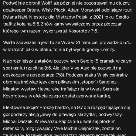
Podwójnie obronił Wolff ale później nie pozostawał mu dłużny,
goalkeeper Orlenu Wisły Płock, Adam Morawski odbijający rzut
Dylana Nahi. Niestety, dla Mistrzów Polski z 2021 roku, Serdio
trafił z koła na 6:6. Znów karny wywalczony przez płocczan
którego tym razem wykorzystał Kosorotov 7:6.
Warte zauważenia jest to że Vive w 21 minucie prowadziło 5:1…
w stratach piłki w ataku, to nie był wynik godny Łomży.
Najgroźniejszy z ataków pozycyjnych Serdio (5 bramek w całym
spotkaniu) rzucił na 8:6. Ale lider Vive Alex nie pozwolił na
odskoczenie gospodarzą (7:8).
Podczas ataku Wisły centralny
obrońca (mówiąc językiem piłkarskim „stoper”) Sanchez-
Migaion wystawił lewą rękę trafiając nią w twarz Sergieja
Kosorotova, w efekcie czego dostał czerwoną kartkę.
Efektowne akcje? Proszę bardzo, na 9:7 dla rozpędzających się
gospodarzy akcją „lewy do prawego skrzydła”, podwyższył
Michał Daszek. W rewanżu, kapitalnie urwał się płockim
defensorą, rozgrywający Vive Michał Olejniczak, został on
faulowany. Przewinienie było bardzo niebezpieczne tak więc,