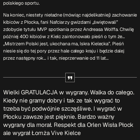
polskiego sportu.
Na koniec, niestety nieładne (mówiąc najdelikatniej) zachowanie
kibiców z Płocka, fani Nafciarzy gwizdami „świętowali”
zdobycie tytułu MVP spotkania przez Andreasa Wolffa. Chwilę
później 400 kibiców z Kielc zaintonowało pieśń o tym że…
„Mistrzem Polski jest, ukochana ma, Iskra Kielecka”. Pieśń
niesie się do tej pory przez hale całego kraju i będzie dalej
przez następny rok… i tak, nieprzerwanie od 11 lat…
Wielki GRATULACJA w wygrany. Walka do całego.
Kiedy nie gramy dobry i tak ze tak wygrać to
trzeba być podwójnie szczęśliwe. I wygrać w
Płocku zawsze jest pięknie. Bardzo ważny
wygrany dla morał. Respekt dla Orlen Wisła Płock
ale wygrał Łomża Vive Kielce