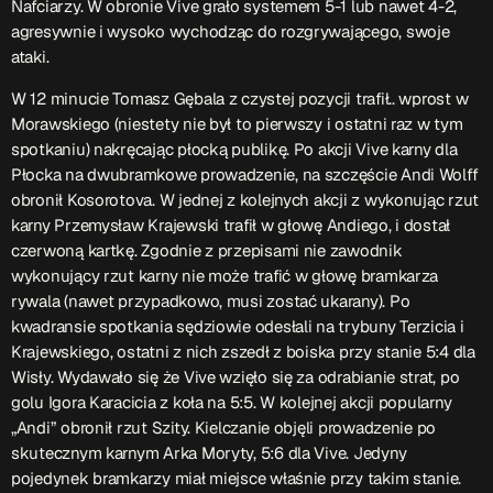
Nafciarzy. W obronie Vive grało systemem 5-1 lub nawet 4-2,
ON AIR
agresywnie i wysoko wychodząc do rozgrywającego, swoje
ataki.
W 12 minucie Tomasz Gębala z czystej pozycji trafił.. wprost w
Upcoming shows
Morawskiego (niestety nie był to pierwszy i ostatni raz w tym
spotkaniu) nakręcając płocką publikę. Po akcji Vive karny dla
Płocka na dwubramkowe prowadzenie, na szczęście Andi Wolff
TOP CHART
obronił Kosorotova. W jednej z kolejnych akcji z wykonując rzut
karny Przemysław Krajewski trafił w głowę Andiego, i dostał
czerwoną kartkę. Zgodnie z przepisami nie zawodnik
wykonujący rzut karny nie może trafić w głowę bramkarza
rywala (nawet przypadkowo, musi zostać ukarany). Po
kwadransie spotkania sędziowie odesłali na trybuny Terzicia i
Krajewskiego, ostatni z nich zszedł z boiska przy stanie 5:4 dla
Wisły. Wydawało się że Vive wzięło się za odrabianie strat, po
golu Igora Karacicia z koła na 5:5. W kolejnej akcji popularny
„Andi” obronił rzut Szity. Kielczanie objęli prowadzenie po
skutecznym karnym Arka Moryty, 5:6 dla Vive. Jedyny
pojedynek bramkarzy miał miejsce właśnie przy takim stanie.