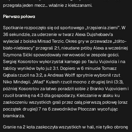
przegrała jeden mecz… właśnie z kielczanami.
Przydatne informacje
Pierwsza połowa
O nas
– jedyna w Kielcach studencka stacja radiowa.
Spotkanie rozpoczęło się od sportowego „trzęsienia ziemi”. W
Projekt ruszył w październiku 2015 roku z inicjatywy
36 sekundzie, za uderzenie w twarz Alexa Dujshebaev’a
kieleckich studentów
Czytaj.wiecej…
wyleciał z boiska Mirsad Terzic.
Okres gry w przewadze „żółto-
biało-niebiescy” przegrali 2:1, nieudane próby Alexa a wcześniej
Szymona Sićki spowodowały nerwowość w zespole gości.
Sergiej Kosorotov wykorzystał karnego po faulu Vujovicia i na
Patronat medialny Radia Fraszka
– regulamin, logotypy,
tablicy wyników było już 3:1. Dopiero w 6 minucie Tomasz
itp.
Czytaj więcej…
Gębala rzucił na 3:2, a Andreas Wolff sprytnie wybronił rzut
Niko Mindegii. „Wlad” Kulesh rzucił mocno z drugiej linii (3:3),
później Kosorotov za łatwo poradził sobie z Branko Vujoviciem i
Wyszukaj
rzucił bramkę na 4:3 dla gospodarzy. Kielczanie w ataku ku
zaskoczeniu wszystkich grali przez całą pierwszą połowę (oraz
początek drugiej) 7 na 6 zawodników Płocczan wycofując
search
bramkarza.
Granie na 2 koła zaskoczyła wszystkich w hali, nie tylko obronę