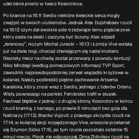
uderzenie prosto w twarz Kosorotova.
Po bramce na 16:11 Serdio niektóre kieleckie serca mogły
zwątpić w swoich ulubieńców. Jednak Alex Dujshebaev rzucił
na 16:12 czym dał swoiste sole trzeźwiące temu pięściarzowi
który pada na deski i zaczyna być liczony. Alex odpalił
„terenowy”, niczym Michał Jurecki – 16:13 i Łomża Vive wstała
już na dwie nogi, chociaż chwiejącym się nadal krokiem.
Niestety mecz na chwilę został przerwany z powodu kontuzji
Niko Mindegi (według pomeczowych informacji TVP Sport,
zawodnik najprawdopodobniej zerwał więzadło krzyżowe w
kolanie). Należy podkreślić piękne zachowanie Artsema
Karalioka, który znosi wraz z Serdio, jednego z liderów Orlenu
Wisły. powracając na parkiet. Fernández trafił w słupek.
Festiwal błędów z jednej i z drugiej strony. Kosorotov w końcu
rzucił bramkę, z karnego, po prawie 5 minutach bez gola dla
Nafciarzy (17:13). Branko Vujović z prawego skrzydła rzucił na
17:14, w kolejnej akcji rozpędzonego Vive, wreszcie przełamał
się Szymon Sićko 17:15, po tym rzucie pozostało ostatnie 15
minut meczu. Płock nie odpuszczał, Dima Zhitnikov rzucił na