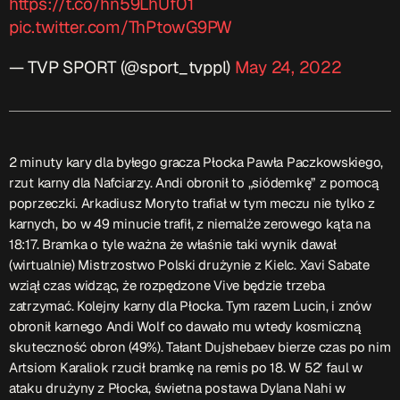
https://t.co/hn59LhUf01
pic.twitter.com/ThPtowG9PW
— TVP SPORT (@sport_tvppl)
May 24, 2022
2 minuty kary dla byłego gracza Płocka Pawła Paczkowskiego,
rzut karny dla Nafciarzy. Andi obronił to „siódemkę” z pomocą
poprzeczki. Arkadiusz Moryto trafiał w tym meczu nie tylko z
karnych, bo w 49 minucie trafił, z niemalże zerowego kąta na
18:17. Bramka o tyle ważna że właśnie taki wynik dawał
(wirtualnie) Mistrzostwo Polski drużynie z Kielc. Xavi Sabate
wziął czas widząc, że rozpędzone Vive będzie trzeba
zatrzymać. Kolejny karny dla Płocka. Tym razem Lucin, i znów
obronił karnego Andi Wolf co dawało mu wtedy kosmiczną
skuteczność obron (49%). Tałant Dujshebaev bierze czas po nim
Artsiom Karaliok rzucił bramkę na remis po 18. W 52′ faul w
ataku drużyny z Płocka, świetna postawa Dylana Nahi w