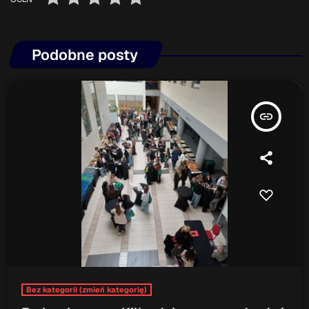
Podobne posty
insert_link
Bez kategorii (zmień kategorię)