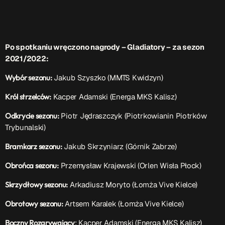
Po spotkaniu wręczono nagrody – Gladiatory – za sezon
2021/2022:
Wybór sezonu:
Jakub Szyszko (MMTS Kwidzyn)
Król strzelców:
Kacper Adamski (Energa MKS Kalisz)
Odkrycie sezonu:
Piotr Jędraszczyk (Piotrkowianin Piotrków
Trybunalski)
Bramkarz sezonu:
Jakub Skrzyniarz (Górnik Zabrze)
Obrońca sezonu:
Przemysław Krajewski (Orlen Wisła Płock)
Skrzydłowy sezonu:
Arkadiusz Moryto (Łomża Vive Kielce)
Obrotowy sezonu:
Artsem Karalek (Łomża Vive Kielce)
Boczny Rozgrywający
: Kacper Adamski (Energa MKS Kalisz)