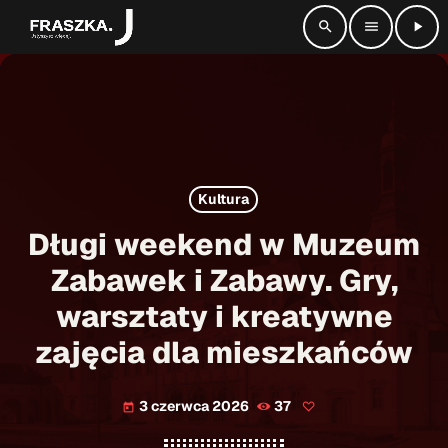
search
menu
play_arrow
close
radio_button_checked
SŁUCHAJ NA ŻYWO
Kultura
play_arrow
Radio Fraszka
Długi weekend w Muzeum
Zabawek i Zabawy. Gry,
warsztaty i kreatywne
Strona główna
zajęcia dla mieszkańców
Informacje
keyboard_arrow_down
3 czerwca 2026
37
today
Aktualności
Kontakt
keyboard_arrow_down