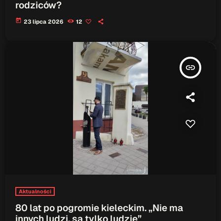
rodziców?
today
23 lipca 2026
12
insert_link
Aktualności
80 lat po pogromie kieleckim. „Nie ma
innych ludzi, są tylko ludzie”