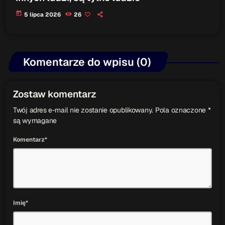
today
5 lipca 2026
26
Komentarze do wpisu (0)
Zostaw komentarz
Twój adres e-mail nie zostanie opublikowany. Pola oznaczone *
są wymagane
Komentarz*
Imię*