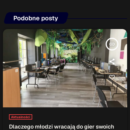
Podobne posty
insert_link
Aktualności
Dlaczego młodzi wracają do gier swoich