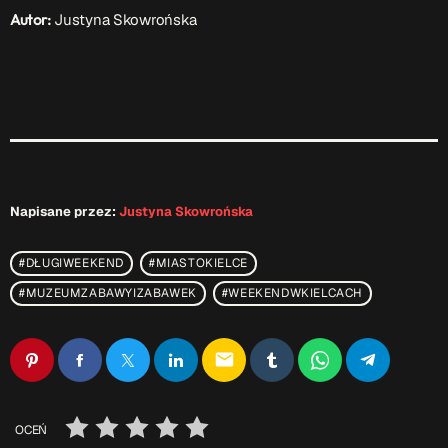
Autor:
Justyna Skowrońska
Napisane przez:
Justyna Skowrońska
#DŁUGIWEEKEND
#MIASTOKIELCE
#MUZEUMZABAWYIZABAWEK
#WEEKENDWKIELCACH
email
OCEŃ