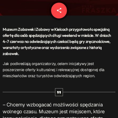
Patronat Medialny
Ramówka
share
email
O nas
keyboard_arrow_down
EKIPA
Muzeum Zabawek i Zabawy w Kielcach przygotowało specjalną
Rekrutacja Fraszka
ofertę dla osób spędzających długi weekend w mieście. W dniach
4–7 czerwca na odwiedzających czekać będą gry zręcznościowe,
Podcasty
warsztaty artystyczne oraz wydarzenia związane z historią
zabawek.
Jak podkreślają organizatorzy, celem inicjatywy jest
Przydatne linki
poszerzenie oferty kulturalnej i rekreacyjnej dostępnej dla
mieszkańców oraz turystów odwiedzających region.
Strona UJK
Klub WSPAK
Wirtualna Uczelnia
Biuro Karier
Punkt Interwencji Kryzysowej
– Chcemy wzbogacać możliwości spędzania
wolnego czasu. Muzeum jest miejscem, które