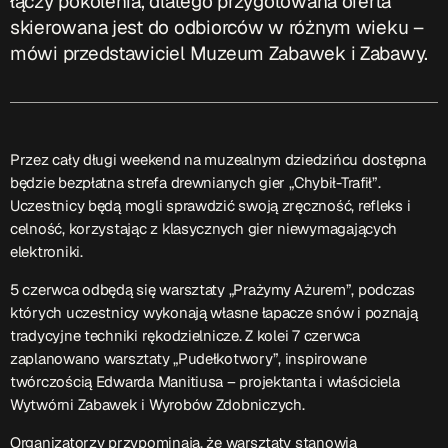
łączy pokolenia, dlatego przygotowana oferta
skierowana jest do odbiorców w różnym wieku –
Przydatne informacje
mówi przedstawiciel Muzeum Zabawek i Zabawy.
O nas
– jedyna w Kielcach studencka stacja radiowa.
Projekt ruszył w październiku 2015 roku z inicjatywy
kieleckich studentów
Czytaj.wiecej…
Przez cały długi weekend na muzealnym dziedzińcu dostępna
będzie bezpłatna strefa drewnianych gier „Chybił-Trafił”.
Uczestnicy będą mogli sprawdzić swoją zręczność, refleks i
Patronat medialny Radia Fraszka
– regulamin, logotypy,
celność, korzystając z klasycznych gier niewymagających
itp.
Czytaj więcej…
elektroniki.
5 czerwca odbędą się warsztaty „Prażymy Ażurem”, podczas
Wyszukaj
których uczestnicy wykonają własne łapacze snów i poznają
tradycyjne techniki rękodzielnicze. Z kolei 7 czerwca
zaplanowano warsztaty „Pudełkotwory”, inspirowane
twórczością Edwarda Manitiusa – projektanta i właściciela
search
Wytwórni Zabawek i Wyrobów Zdobniczych.
Organizatorzy przypominają, że warsztaty stanowią