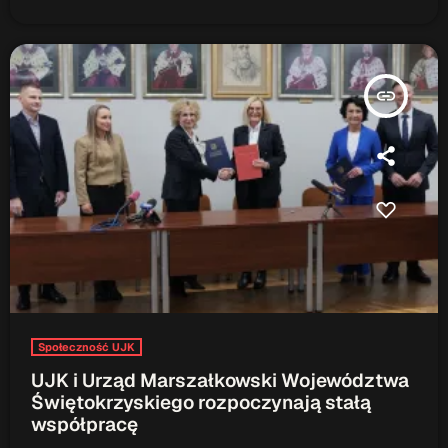
insert_link
Społeczność UJK
UJK i Urząd Marszałkowski Województwa
Świętokrzyskiego rozpoczynają stałą
współpracę