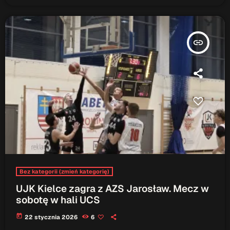
insert_link
Bez kategorii (zmień kategorię)
UJK Kielce zagra z AZS Jarosław. Mecz w
sobotę w hali UCS
today
22 stycznia 2026
6