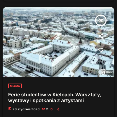
insert_link
Miasto
Ferie studentów w Kielcach. Warsztaty,
wystawy i spotkania z artystami
today
28 stycznia 2026
2