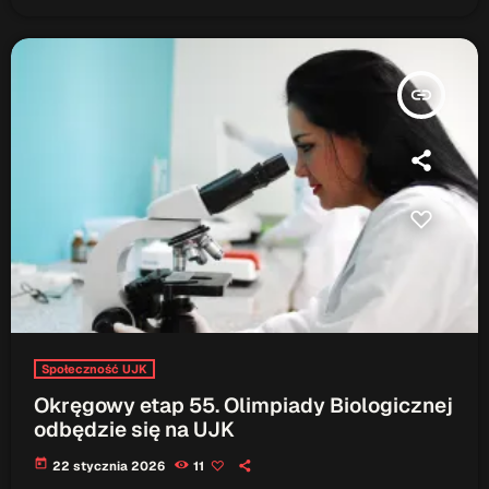
insert_link
Społeczność UJK
Okręgowy etap 55. Olimpiady Biologicznej
odbędzie się na UJK
today
22 stycznia 2026
11