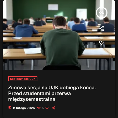
ON AIR
insert_link
Audycja
Serwis Informacyjny
18:00 - 18:05
Społeczność UJK
Zimowa sesja na UJK dobiega końca.
Przed studentami przerwa
Upcoming shows
międzysemestralna
Serwis Informacyjny
today
11 lutego 2026
5
19:00 - 19:05