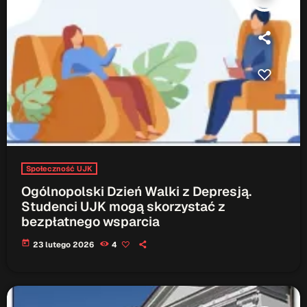
Patronat Medialny
Ramówka
O nas
keyboard_arrow_down
EKIPA
Rekrutacja Fraszka
Podcasty
Społeczność UJK
Przydatne linki
Ogólnopolski Dzień Walki z Depresją.
Strona UJK
Studenci UJK mogą skorzystać z
Klub WSPAK
bezpłatnego wsparcia
Wirtualna Uczelnia
today
23 lutego 2026
4
Biuro Karier
Punkt Interwencji Kryzysowej