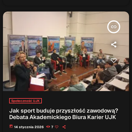
insert_link
Społeczność UJK
Jak sport buduje przyszłość zawodową?
Debata Akademickiego Biura Karier UJK
today
14 stycznia 2026
7