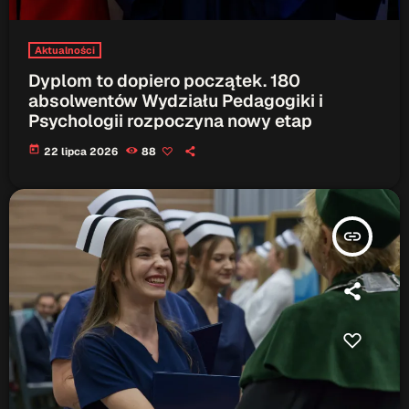
Gdzie TymRazem?
Aktualności
17:00 - 17:05
Dyplom to dopiero początek. 180
absolwentów Wydziału Pedagogiki i
Psychologii rozpoczyna nowy etap
Serwis Informacyjny
18:00 - 18:05
today
22 lipca 2026
88
TOP CHART
insert_link