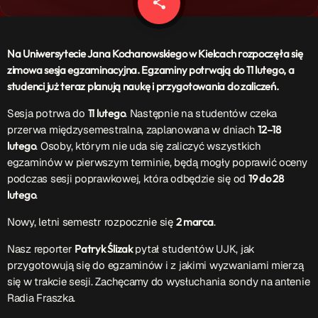
share
email
Patronat Medialny
Ramówka
O nas
keyboard_arrow_down
Na Uniwersytecie Jana Kochanowskiego w Kielcach rozpoczęła się
zimowa sesja egzaminacyjna. Egzaminy potrwają do 11 lutego, a
EKIPA
Rekrutacja Fraszka
studenci już teraz planują naukę i przygotowania do zaliczeń.
Sesja potrwa do
11 lutego
. Następnie na studentów czeka
Podcasty
przerwa międzysemestralna, zaplanowana w dniach
12–18
lutego
. Osoby, którym nie uda się zaliczyć wszystkich
egzaminów w pierwszym terminie, będą mogły poprawić oceny
Przydatne linki
podczas sesji poprawkowej, która odbędzie się od
19 do 28
lutego
.
Strona UJK
Nowy, letni semestr rozpocznie się
2 marca
.
Klub WSPAK
Wirtualna Uczelnia
Nasz reporter
Patryk Ślizak
pytał studentów UJK, jak
Biuro Karier
przygotowują się do egzaminów i z jakimi wyzwaniami mierzą
Punkt Interwencji Kryzysowej
się w trakcie sesji. Zachęcamy do wysłuchania sondy na antenie
Radia Fraszka.