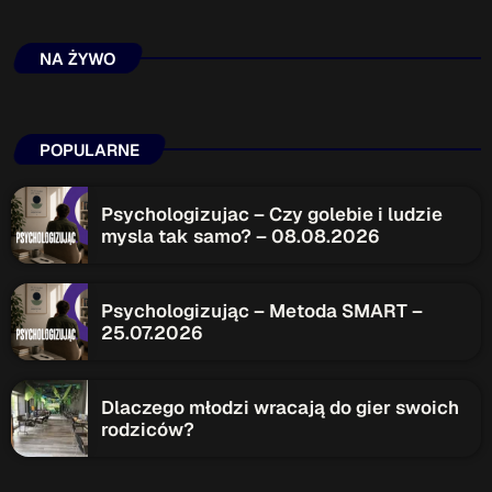
Patronat Medialny
Ramówka
NA ŻYWO
O nas
keyboard_arrow_down
EKIPA
Rekrutacja Fraszka
POPULARNE
Podcasty
Psychologizujac – Czy golebie i ludzie
mysla tak samo? – 08.08.2026
Przydatne linki
Psychologizując – Metoda SMART –
Strona UJK
25.07.2026
Klub WSPAK
Wirtualna Uczelnia
Biuro Karier
Dlaczego młodzi wracają do gier swoich
Punkt Interwencji Kryzysowej
rodziców?