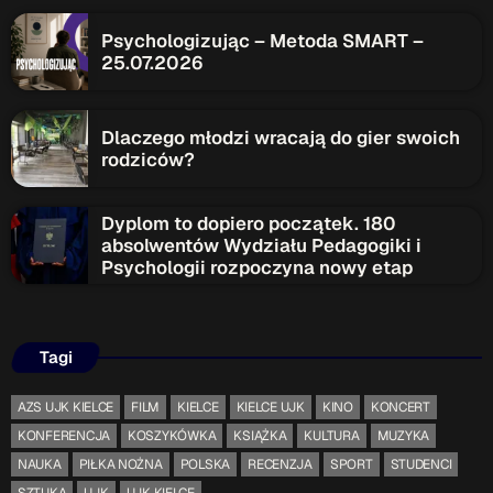
Psychologizując – Metoda SMART –
Przydatne informacje
25.07.2026
O nas
– jedyna w Kielcach studencka stacja radiowa.
Projekt ruszył w październiku 2015 roku z inicjatywy
Dlaczego młodzi wracają do gier swoich
kieleckich studentów
Czytaj.wiecej…
rodziców?
Dyplom to dopiero początek. 180
Patronat medialny Radia Fraszka
– regulamin, logotypy,
absolwentów Wydziału Pedagogiki i
itp.
Czytaj więcej…
Psychologii rozpoczyna nowy etap
Wyszukaj
Tagi
AZS UJK KIELCE
FILM
KIELCE
KIELCE UJK
KINO
KONCERT
search
KONFERENCJA
KOSZYKÓWKA
KSIĄŻKA
KULTURA
MUZYKA
NAUKA
PIŁKA NOŻNA
POLSKA
RECENZJA
SPORT
STUDENCI
SZTUKA
UJK
UJK KIELCE