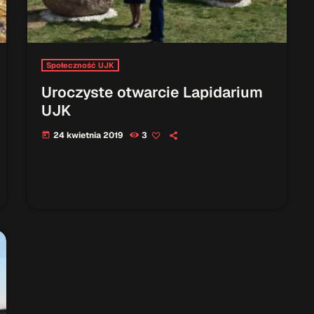
Społeczność UJK
Uroczyste otwarcie Lapidarium
UJK
24 kwietnia 2019
3
today