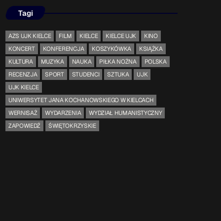
Tagi
Gdzie TymRazem?
AZS UJK KIELCE
FILM
KIELCE
KIELCE UJK
KINO
17:00 - 17:05
KONCERT
KONFERENCJA
KOSZYKÓWKA
KSIĄŻKA
KULTURA
MUZYKA
NAUKA
PIŁKA NOŻNA
POLSKA
RECENZJA
SPORT
STUDENCI
SZTUKA
UJK
Serwis Informacyjny
UJK KIELCE
18:00 - 18:05
UNIWERSYTET JANA KOCHANOWSKIEGO W KIELCACH
WERNISAŻ
WYDARZENIA
WYDZIAŁ HUMANISTYCZNY
ZAPOWIEDŹ
ŚWIĘTOKRZYSKIE
TOP CHART