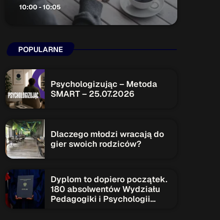
10:00 - 10:05
ON AIR
POPULARNE
Psychologizując – Metoda
SMART – 25.07.2026
Audycja
Serwis Informacyjny
10:00 - 10:05
Dlaczego młodzi wracają do
gier swoich rodziców?
Upcoming shows
Dyplom to dopiero początek.
180 absolwentów Wydziału
Pedagogiki i Psychologii
Serwis Informacyjny
rozpoczyna nowy etap
14:00 - 14:05