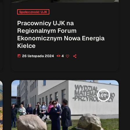
Społeczność UJK
Pracownicy UJK na
Regionalnym Forum
Ekonomicznym Nowa Energia
Kielce
26 listopada 2024
4
today
insert_link