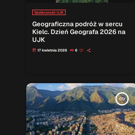
Społeczność UJK
Geograficzna podróż w sercu
Kielc. Dzień Geografa 2026 na
UJK
17 kwietnia 2026
6
today
insert_link