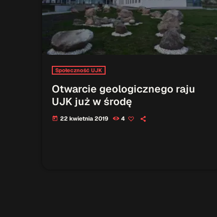
Społeczność UJK
Otwarcie geologicznego raju
UJK już w środę
22 kwietnia 2019
4
today