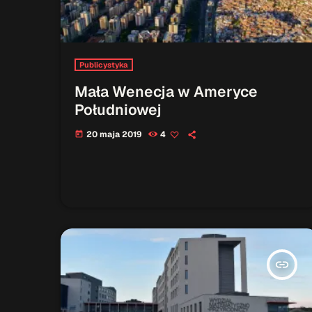
Publicystyka
Mała Wenecja w Ameryce
Południowej
20 maja 2019
4
today
insert_link