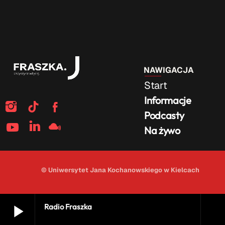
NAWIGACJA
Start
Informacje
Podcasty
Na żywo
© Uniwersytet Jana Kochanowskiego w Kielcach
play_arrow
Radio Fraszka