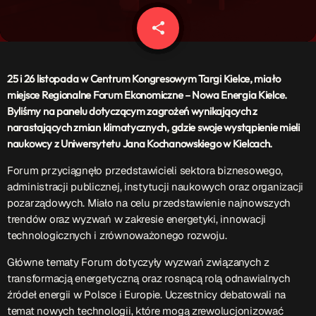
Patronat Medialny
Ramówka
share
email
O nas
keyboard_arrow_down
EKIPA
25 i 26 listopada w Centrum Kongresowym Targi Kielce, miało
Rekrutacja Fraszka
miejsce Regionalne Forum Ekonomiczne – Nowa Energia Kielce.
Byliśmy na panelu dotyczącym zagrożeń wynikających z
Podcasty
narastających zmian klimatycznych, gdzie swoje wystąpienie mieli
naukowcy z Uniwersytetu Jana Kochanowskiego w Kielcach.
Forum przyciągnęło przedstawicieli sektora biznesowego,
Przydatne linki
administracji publicznej, instytucji naukowych oraz organizacji
pozarządowych. Miało na celu przedstawienie najnowszych
Strona UJK
trendów oraz wyzwań w zakresie energetyki, innowacji
Klub WSPAK
technologicznych i zrównoważonego rozwoju.
Wirtualna Uczelnia
Biuro Karier
Główne tematy Forum dotyczyły wyzwań związanych z
Punkt Interwencji Kryzysowej
transformacją energetyczną oraz rosnącą rolą odnawialnych
źródeł energii w Polsce i Europie. Uczestnicy debatowali na
temat nowych technologii, które mogą zrewolucjonizować