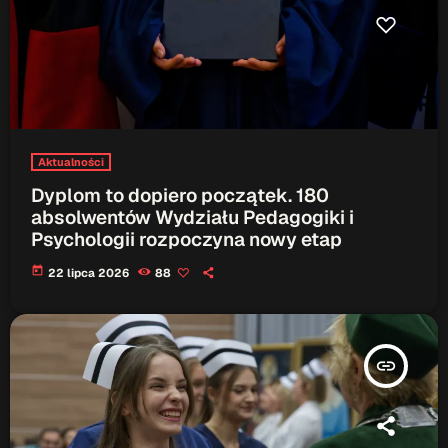
Aktualności
Dyplom to dopiero początek. 180
absolwentów Wydziału Pedagogiki i
Psychologii rozpoczyna nowy etap
today
22 lipca 2026
88
insert_link