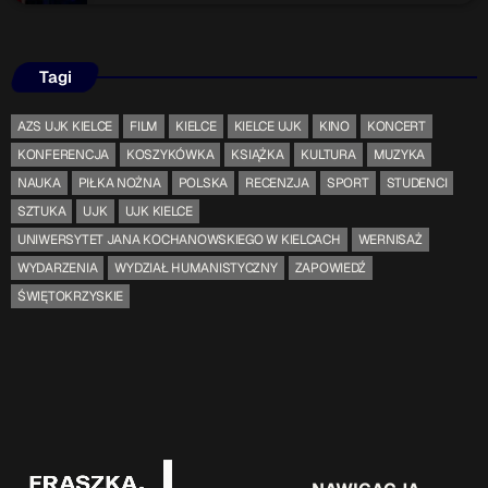
Tagi
AZS UJK KIELCE
FILM
KIELCE
KIELCE UJK
KINO
KONCERT
KONFERENCJA
KOSZYKÓWKA
KSIĄŻKA
KULTURA
MUZYKA
NAUKA
PIŁKA NOŻNA
POLSKA
RECENZJA
SPORT
STUDENCI
SZTUKA
UJK
UJK KIELCE
UNIWERSYTET JANA KOCHANOWSKIEGO W KIELCACH
WERNISAŻ
WYDARZENIA
WYDZIAŁ HUMANISTYCZNY
ZAPOWIEDŹ
ŚWIĘTOKRZYSKIE