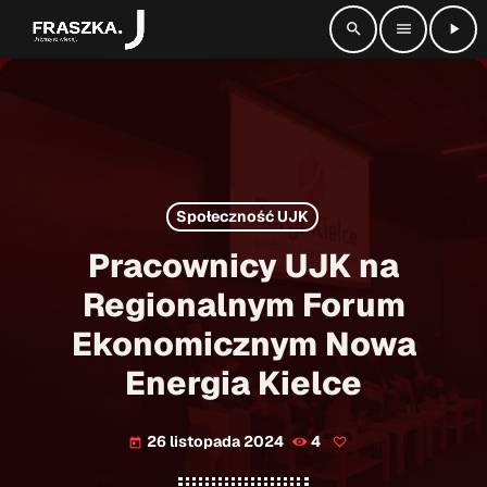
search
menu
play_arrow
close
radio_button_checked
SŁUCHAJ NA ŻYWO
Społeczność UJK
play_arrow
Radio Fraszka
Pracownicy UJK na
Regionalnym Forum
Ekonomicznym Nowa
Strona główna
Energia Kielce
Informacje
keyboard_arrow_down
26 listopada 2024
4
today
Aktualności
Kontakt
keyboard_arrow_down