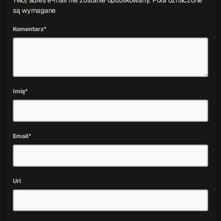
Twój adres e-mail nie zostanie opublikowany. Pola oznaczone *
są wymagane
Komentarz*
Imię*
Email*
Url