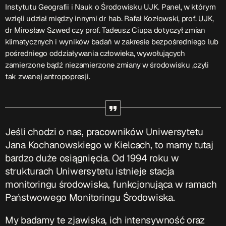
Instytutu Geografii i Nauk o Środowisku UJK. Panel, w którym
wzięli udział między innymi dr hab. Rafał Kozłowski, prof. UJK,
Serwis Informacyjny
dr Mirosław Szwed czy prof. Tadeusz Ciupa dotyczył zmian
18:00 - 18:05
klimatycznych i wyników badań w zakresie
bezpośredniego lub
pośredniego oddziaływania człowieka, wywołujących
zamierzone bądź niezamierzone zmiany w środowisku ,czyli
Serwis Informacyjny
tak zwanej antropopresji.
10:00 - 10:05
TOP CHART
Jeśli chodzi o nas, pracowników Uniwersytetu
Jana Kochanowskiego w Kielcach, to mamy tutaj
bardzo duże osiągnięcia. Od 1994 roku w
strukturach Uniwersytetu istnieje stacja
monitoringu środowiska, funkcjonująca w ramach
Państwowego Monitoringu Środowiska.
My badamy te zjawiska, ich intensywność oraz