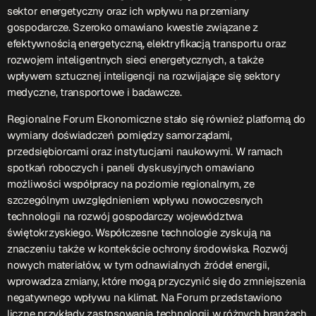
sektor energetyczny oraz ich wpływu na przemiany
Przydatne informacje
gospodarcze. Szeroko omawiano kwestie związane z
efektywnością energetyczną, elektryfikacją transportu oraz
rozwojem inteligentnych sieci energetycznych, a także
O nas
– jedyna w Kielcach studencka stacja radiowa.
wpływem sztucznej inteligencji na rozwijające się sektory
Projekt ruszył w październiku 2015 roku z inicjatywy
medyczne, transportowe i badawcze.
kieleckich studentów
Czytaj.wiecej…
Regionalne Forum Ekonomiczne stało się również platformą do
wymiany doświadczeń pomiędzy samorządami,
Patronat medialny Radia Fraszka
– regulamin, logotypy,
przedsiębiorcami oraz instytucjami naukowymi. W ramach
itp.
Czytaj więcej…
spotkań roboczych i paneli dyskusyjnych omawiano
możliwości współpracy na poziomie regionalnym, ze
szczególnym uwzględnieniem wpływu nowoczesnych
Wyszukaj
technologii na rozwój gospodarczy województwa
świętokrzyskiego. Współczesne technologie zyskują na
znaczeniu także w kontekście ochrony środowiska. Rozwój
nowych materiałów, w tym odnawialnych źródeł energii,
search
wprowadza zmiany, które mogą przyczynić się do zmniejszenia
negatywnego wpływu na klimat. Na Forum przedstawiono
liczne przykłady zastosowania technologii w różnych branżach,