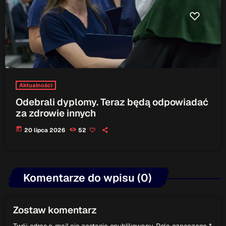
Aktualności
Odebrali dyplomy. Teraz będą odpowiadać
za zdrowie innych
today
20 lipca 2026
52
Komentarze do wpisu (0)
Zostaw komentarz