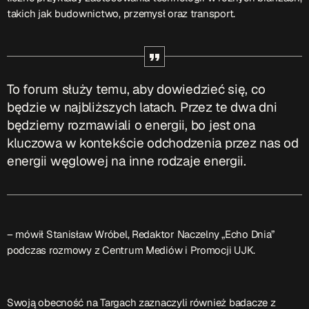
ON AIR
takich jak budownictwo, przemysł oraz transport.
To forum służy temu, aby dowiedzieć się, co
będzie w najbliższych latach. Przez te dwa dni
będziemy rozmawiali o energii, bo jest ona
Audycja
kluczowa w kontekście odchodzenia przez nas od
Serwis Informacyjny
energii węglowej na inne rodzaje energii.
14:00 - 14:05
– mówił Stanisław Wróbel, Redaktor Naczelny „Echo Dnia”
Upcoming shows
podczas rozmowy z Centrum Mediów i Promocji UJK.
Gdzie TymRazem?
17:00 - 17:05
Swoją obecność na Targach zaznaczyli również badacze z