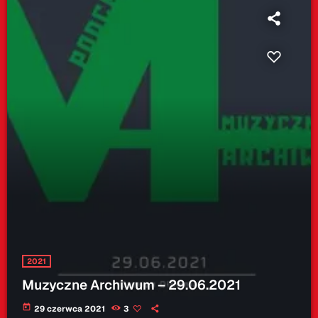
2021
Muzyczne Archiwum – 29.06.2021
today
29 czerwca 2021
3