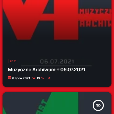
2021
Muzyczne Archiwum – 06.07.2021
today
6 lipca 2021
13
insert_link