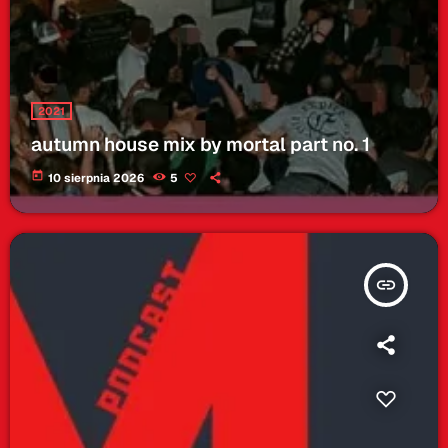
2021
autumn house mix by mortal part no. 1
today
10 sierpnia 2026
5
insert_link