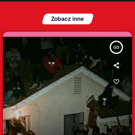
Zobacz inne
insert_link