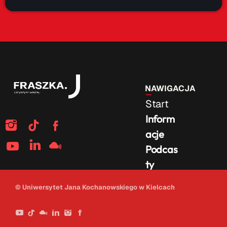
NAWIGACJA
Start
Inform
acje
Podcas
ty
Na
© Uniwersytet Jana Kochanowskiego w Kielcach
żywo