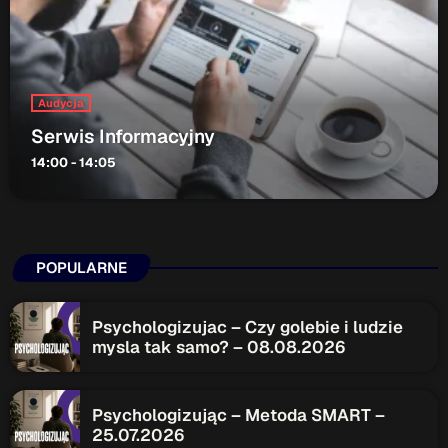
ON AIR
Audycja
Serwis Informacyjny
14:00 - 14:05
Audycja
Serwis Informacyjny
14:00 - 14:05
POPULARNE
Psychologizujac – Czy golebie i ludzie
mysla tak samo? – 08.08.2026
Upcoming shows
Serwis Informacyjny
Psychologizując – Metoda SMART –
18:00 - 18:05
25.07.2026