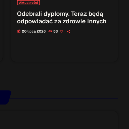
Aktualności
Odebrali dyplomy. Teraz będą
odpowiadać za zdrowie innych
20 lipca 2026
53
today