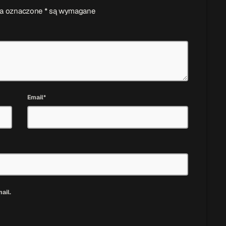
ola oznaczone * są wymagane
Email*
ail.