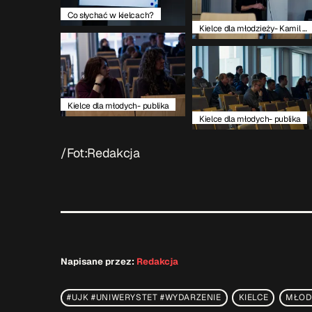
Co słychać w kielcach?
Kielce dla młodzieży- Kamil Stanos
Kielce dla młodych- publika
Kielce dla młodych- publika
/Fot:Redakcja
Napisane przez:
Redakcja
#UJK #UNIWERYSTET #WYDARZENIE
KIELCE
MŁOD