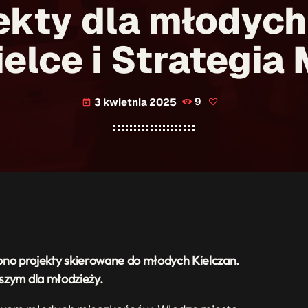
kty dla młodych
ielce i Strategia
3 kwietnia 2025
9
today
o projekty skierowane do młodych Kielczan.
jszym dla młodzieży.