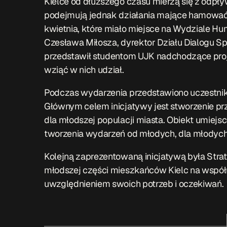
Kielce od dłuższego czasu mierzą się z od
podejmują jednak działania mające hamować t
kwietnia, które miało miejsce na Wydziale H
Czesława Miłosza, dyrektor Działu Dialogu S
przedstawił studentom UJK nadchodzące proj
wziąć w nich udział.
Podczas wydarzenia przedstawiono uczestnik
Głównym celem inicjatywy jest stworzenie przes
dla młodszej populacji miasta. Obiekt umiejs
tworzenia wydarzeń od młodych, dla młodych
Kolejną zaprezentowaną inicjatywą była Str
młodszej części mieszkańców Kielc na współ
uwzględnieniem swoich potrzeb i oczekiwań.