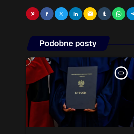
email
Podobne posty
insert_link