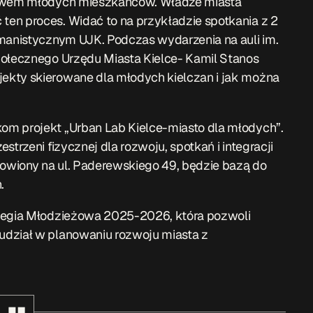
pływem młodych mieszkańców. Władze miasta
en proces. Widać to na przykładzie spotkania z 2
umanistycznym UJK. Podczas wydarzenia na auli im.
połecznego Urzędu Miasta Kielce- Kamil Stanos
ekty skierowane dla młodych kielczan i jak można
om projekt „Urban Lab Kielce-miasto dla młodych”.
trzeni fizycznej dla rozwoju, spotkań i integracji
cowiony na ul. Paderewskiego 49, będzie bazą do
.
ategia Młodzieżowa 2025-2026, która pozwoli
udział w planowaniu rozwoju miasta z