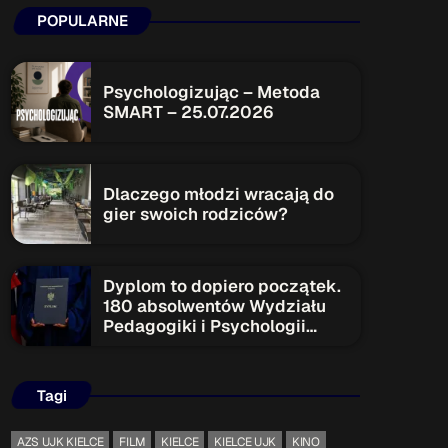
POPULARNE
ON AIR
Psychologizując – Metoda
SMART – 25.07.2026
Upcoming shows
Dlaczego młodzi wracają do
gier swoich rodziców?
TOP CHART
Dyplom to dopiero początek.
180 absolwentów Wydziału
Pedagogiki i Psychologii
rozpoczyna nowy etap
Tagi
AZS UJK KIELCE
FILM
KIELCE
KIELCE UJK
KINO