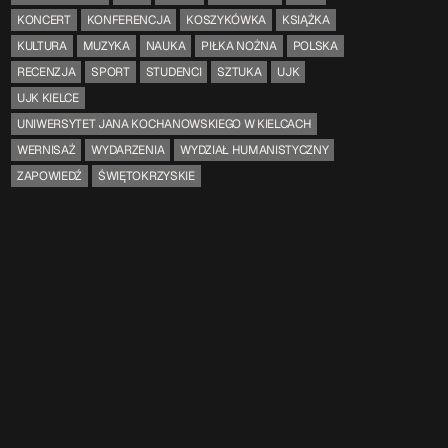
KONCERT
KONFERENCJA
KOSZYKÓWKA
KSIĄŻKA
KULTURA
MUZYKA
NAUKA
PIŁKA NOŻNA
POLSKA
RECENZJA
SPORT
STUDENCI
SZTUKA
UJK
UJK KIELCE
UNIWERSYTET JANA KOCHANOWSKIEGO W KIELCACH
WERNISAŻ
WYDARZENIA
WYDZIAŁ HUMANISTYCZNY
ZAPOWIEDŹ
ŚWIĘTOKRZYSKIE