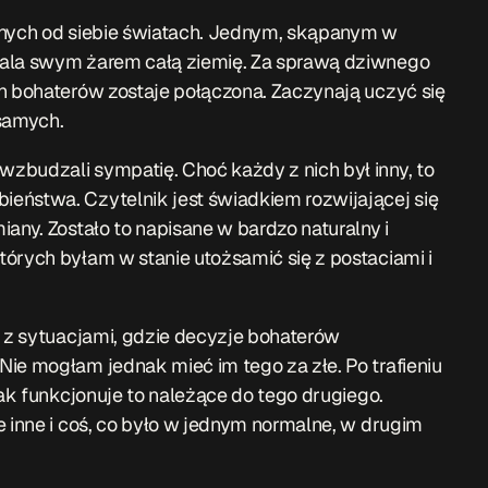
żnych od siebie światach. Jednym, skąpanym w
pala swym żarem całą ziemię. Za sprawą dziwnego
h bohaterów zostaje połączona. Zaczynają uczyć się
 samych.
zbudzali sympatię. Choć każdy z nich był inny, to
eństwa. Czytelnik jest świadkiem rozwijającej się
any. Zostało to napisane w bardzo naturalny i
órych byłam w stanie utożsamić się z postaciami i
ę z sytuacjami, gdzie decyzje bohaterów
ie mogłam jednak mieć im tego za złe. Po trafieniu
jak funkcjonuje to należące do tego drugiego.
e inne i coś, co było w jednym normalne, w drugim