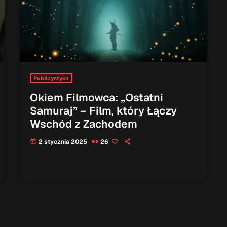
Publicystyka
Okiem Filmowca: „Ostatni
Samuraj” – Film, który Łączy
Wschód z Zachodem
2 stycznia 2025
26
today