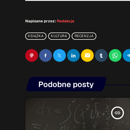
Napisane przez:
Redakcja
KSIĄŻKA
KULTURA
RECENZJA
email
Podobne posty
insert_link