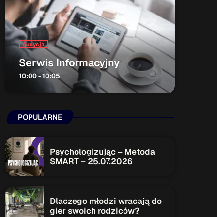
ON AIR
Audycja
Serwis Informacyjny
10:00 - 10:05
Audycja
Serwis Informacyjny
POPULARNE
10:00 - 10:05
Psychologizując – Metoda
SMART – 25.07.2026
Upcoming shows
Serwis Informacyjny
Dlaczego młodzi wracają do
14:00 - 14:05
gier swoich rodziców?