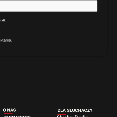
ail.
yłania.
O NAS
DLA SŁUCHACZY