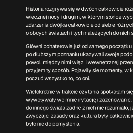
Historia rozgrywa się w dwóch całkowicie ró
wiecznej nocy i drugim, w którym słońce wy
zdarzenia dwójka całkowicie od siebie różnyc
o obcych światach i tych należących do nich
Główni bohaterowie już od samego początku w
po dłuższym poznaniu ukazywali swoje podobi
powoli między nimi więzi i wewnętrznej przemi
przyjemny sposób. Pojawiły się momenty, w kt
poczuć wszystko to, co oni.
Wielokrotnie w trakcie czytania spotkałam si
wywoływały we mnie irytację i zażenowanie. N
do innego świata żadne z nich nie rozumiało, 
Zwyczaje, zasady oraz kultura były całkowici
było nie do pomyślenia.