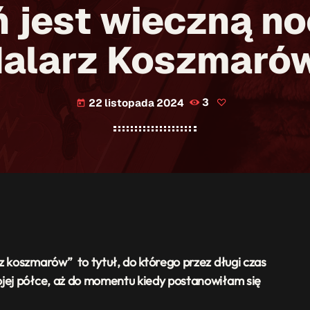
 jest wieczną noc
alarz Koszmaró
22 listopada 2024
3
today
z koszmarów” to tytuł, do którego przez długi czas
ojej półce, aż do momentu kiedy postanowiłam się