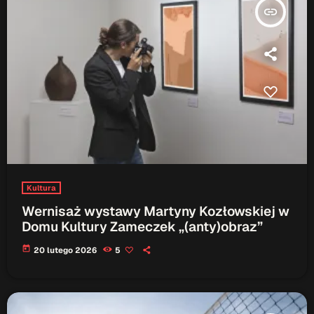
insert_link
Kultura
Wernisaż wystawy Martyny Kozłowskiej w
Domu Kultury Zameczek „(anty)obraz”
today
20 lutego 2026
5