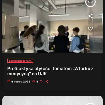
insert_link
Społeczność UJK
Profilaktyka otyłości tematem „Wtorku z
medycyną” na UJK
today
4 marca 2026
8