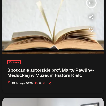
insert_link
Kultura
Spotkanie autorskie prof. Marty Pawliny-
Meduckiej w Muzeum Historii Kielc
today
25 lutego 2026
11