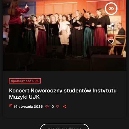
insert_link
Społeczność UJK
Koncert Noworoczny studentów Instytutu
Muzyki UJK
today
14 stycznia 2026
10