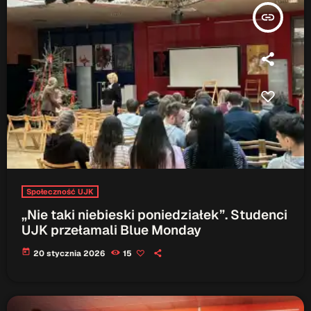
insert_link
Społeczność UJK
„Nie taki niebieski poniedziałek”. Studenci
UJK przełamali Blue Monday
today
20 stycznia 2026
15