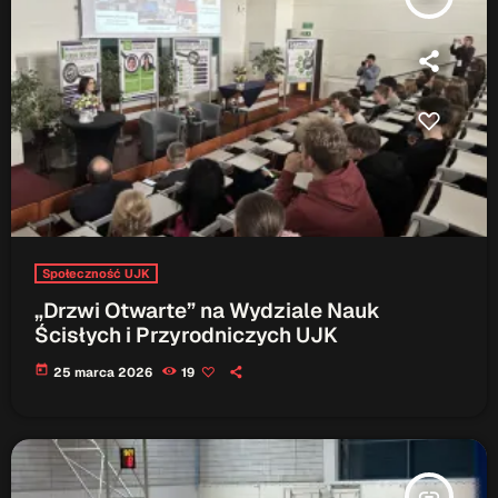
Patronat Medialny
Ramówka
O nas
keyboard_arrow_down
EKIPA
Rekrutacja Fraszka
Podcasty
Społeczność UJK
Przydatne linki
„Drzwi Otwarte” na Wydziale Nauk
Strona UJK
Ścisłych i Przyrodniczych UJK
Klub WSPAK
today
25 marca 2026
19
Wirtualna Uczelnia
Biuro Karier
Punkt Interwencji Kryzysowej
insert_link