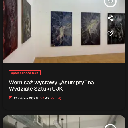
insert_link
ON AIR
Upcoming shows
TOP CHART
Społeczność UJK
Wernisaż wystawy „Asumpty” na
Wydziale Sztuki UJK
today
17 marca 2026
47