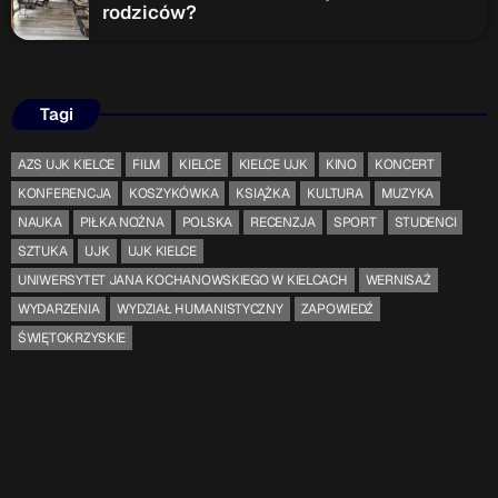
rodziców?
Tagi
AZS UJK KIELCE
FILM
KIELCE
KIELCE UJK
KINO
KONCERT
KONFERENCJA
KOSZYKÓWKA
KSIĄŻKA
KULTURA
MUZYKA
NAUKA
PIŁKA NOŻNA
POLSKA
RECENZJA
SPORT
STUDENCI
SZTUKA
UJK
UJK KIELCE
UNIWERSYTET JANA KOCHANOWSKIEGO W KIELCACH
WERNISAŻ
WYDARZENIA
WYDZIAŁ HUMANISTYCZNY
ZAPOWIEDŹ
ŚWIĘTOKRZYSKIE