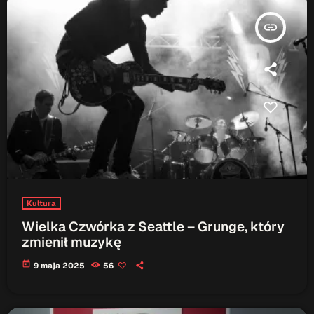
insert_link
Kultura
Wielka Czwórka z Seattle – Grunge, który
zmienił muzykę
today
9 maja 2025
56