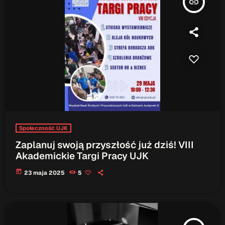
insert_link
ON AIR
Audycja
Serwis Informacyjny
10:00 - 10:05
Społeczność UJK
Zaplanuj swoją przyszłość już dziś! VIII
Akademickie Targi Pracy UJK
today
23 maja 2025
5
Upcoming shows
Serwis Informacyjny
14:00 - 14:05