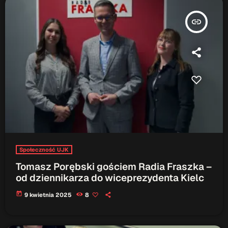
insert_link
Społeczność UJK
Tomasz Porębski gościem Radia Fraszka –
od dziennikarza do wiceprezydenta Kielc
today
9 kwietnia 2025
8