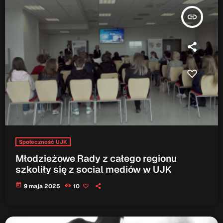
insert_link
Społeczność UJK
Młodzieżowe Rady z całego regionu
szkoliły się z social mediów w UJK
today
9 maja 2025
10