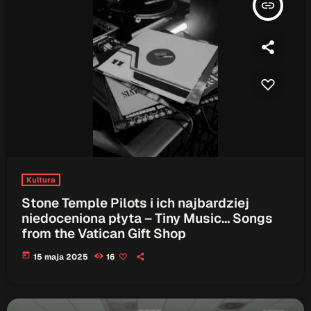
insert_link
Serwis Informacyjny
18:00 - 18:05
Serwis Informacyjny
19:00 - 19:05
TOP CHART
Kultura
Stone Temple Pilots i ich najbardziej
niedoceniona płyta – Tiny Music… Songs
from the Vatican Gift Shop
today
15 maja 2025
16