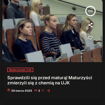
insert_link
Społeczność UJK
Sprawdzili się przed maturą! Maturzyści
zmierzyli się z chemią na UJK
today
29 marca 2025
3