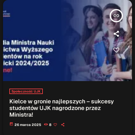
insert_link
Społeczność UJK
Kielce w gronie najlepszych – sukcesy
studentów UJK nagrodzone przez
Ministra!
today
26 marca 2025
8