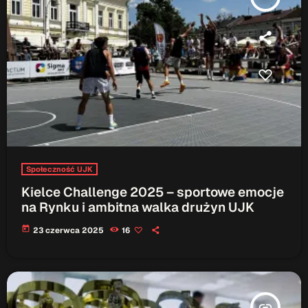
Patronat Medialny
Ramówka
O nas
keyboard_arrow_down
EKIPA
Rekrutacja Fraszka
Podcasty
Społeczność UJK
Przydatne linki
Kielce Challenge 2025 – sportowe emocje
Strona UJK
na Rynku i ambitna walka drużyn UJK
Klub WSPAK
today
23 czerwca 2025
16
Wirtualna Uczelnia
Biuro Karier
Punkt Interwencji Kryzysowej
insert_link