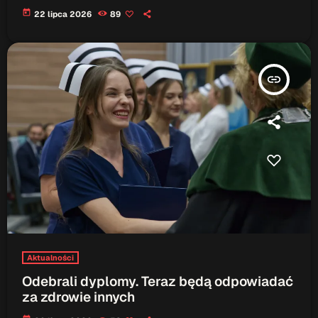
today
22 lipca 2026
89
insert_link
Aktualności
Odebrali dyplomy. Teraz będą odpowiadać
za zdrowie innych