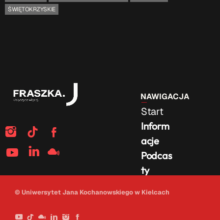
ŚWIĘTOKRZYSKIE
NAWIGACJA
Start
Inform
acje
Podcas
ty
Na
© Uniwersytet Jana Kochanowskiego w Kielcach
żywo