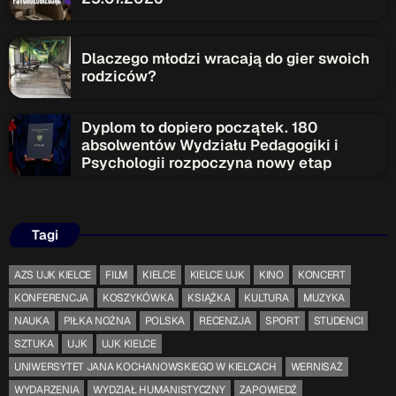
Dlaczego młodzi wracają do gier swoich
rodziców?
Dyplom to dopiero początek. 180
absolwentów Wydziału Pedagogiki i
Psychologii rozpoczyna nowy etap
Tagi
AZS UJK KIELCE
FILM
KIELCE
KIELCE UJK
KINO
KONCERT
KONFERENCJA
KOSZYKÓWKA
KSIĄŻKA
KULTURA
MUZYKA
NAUKA
PIŁKA NOŻNA
POLSKA
RECENZJA
SPORT
STUDENCI
SZTUKA
UJK
UJK KIELCE
UNIWERSYTET JANA KOCHANOWSKIEGO W KIELCACH
WERNISAŻ
WYDARZENIA
WYDZIAŁ HUMANISTYCZNY
ZAPOWIEDŹ