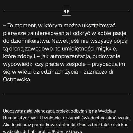
ON AIR
– To moment, w którym można ukształtować
pierwsze zainteresowania i odkryć w sobie pasję
do dziennikarstwa. Nawet jeśli nie wszyscy pójdą
tą drogą zawodowo, to umiejętności miękkie,
które zdobyli – jak autoprezentacja, budowanie
Audycja
wypowiedzi czy praca w zespole – przydadzą im
Serwis Informacyjny
się w wielu dziedzinach życia – zaznacza dr
14:00 - 14:05
Ostrowska.
Upcoming shows
Uroczysta gala wieńcząca projekt odbyła się na Wydziale
Humanistycznym. Uczniowie otrzymali świadectwa ukończenia
Serwis Informacyjny
Akademii oraz pamiątkowe statuetki. Głos zabrał także dziekan
18:00 - 18:05
wydziału, dr hab. prof. UJK Jerzy Gapys.