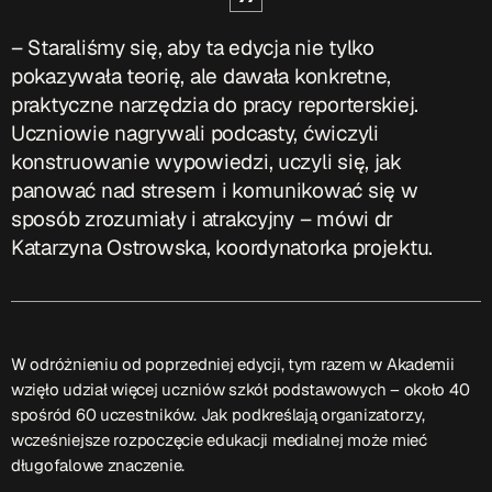
Przydatne informacje
– Staraliśmy się, aby ta edycja nie tylko
pokazywała teorię, ale dawała konkretne,
O nas
– jedyna w Kielcach studencka stacja radiowa.
praktyczne narzędzia do pracy reporterskiej.
Projekt ruszył w październiku 2015 roku z inicjatywy
Uczniowie nagrywali podcasty, ćwiczyli
kieleckich studentów
Czytaj.wiecej…
konstruowanie wypowiedzi, uczyli się, jak
panować nad stresem i komunikować się w
sposób zrozumiały i atrakcyjny – mówi dr
Patronat medialny Radia Fraszka
– regulamin, logotypy,
Katarzyna Ostrowska, koordynatorka projektu.
itp.
Czytaj więcej…
Wyszukaj
W odróżnieniu od poprzedniej edycji, tym razem w Akademii
wzięło udział więcej uczniów szkół podstawowych – około 40
spośród 60 uczestników. Jak podkreślają organizatorzy,
search
wcześniejsze rozpoczęcie edukacji medialnej może mieć
długofalowe znaczenie.