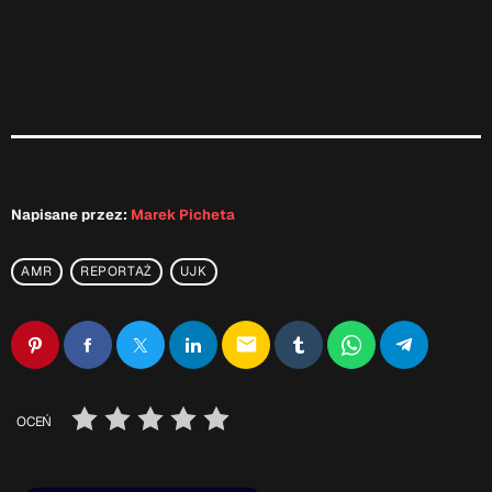
Napisane przez:
Marek Picheta
AMR
REPORTAŻ
UJK
email
OCEŃ