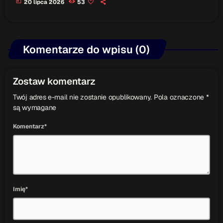
today
20 lipca 2026
53
Komentarze do wpisu (0)
Zostaw komentarz
Twój adres e-mail nie zostanie opublikowany. Pola oznaczone *
są wymagane
Komentarz*
Imię*