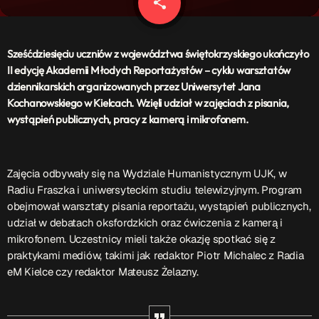
share
email
Patronat Medialny
Ramówka
O nas
keyboard_arrow_down
Sześćdziesięciu uczniów z województwa świętokrzyskiego ukończyło
II edycję Akademii Młodych Reportażystów – cyklu warsztatów
EKIPA
Rekrutacja Fraszka
dziennikarskich organizowanych przez Uniwersytet Jana
Kochanowskiego w Kielcach. Wzięli udział w zajęciach z pisania,
Podcasty
wystąpień publicznych, pracy z kamerą i mikrofonem.
Zajęcia odbywały się na Wydziale Humanistycznym UJK, w
Przydatne linki
Radiu Fraszka i uniwersyteckim studiu telewizyjnym. Program
obejmował warsztaty pisania reportażu, wystąpień publicznych,
Strona UJK
udział w debatach oksfordzkich oraz ćwiczenia z kamerą i
Klub WSPAK
mikrofonem. Uczestnicy mieli także okazję spotkać się z
Wirtualna Uczelnia
praktykami mediów, takimi jak redaktor Piotr Michalec z Radia
Biuro Karier
eM Kielce czy redaktor Mateusz Żelazny.
Punkt Interwencji Kryzysowej