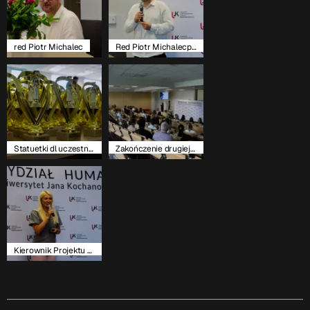
red Piotr Michalec
Red Piotr Michalecpodczas wykładu
Statuetki dl uczestników AMR
Zakończenie drugiej edycji AMR
Kierownik Projektu dr Katarzyna Ostrowska