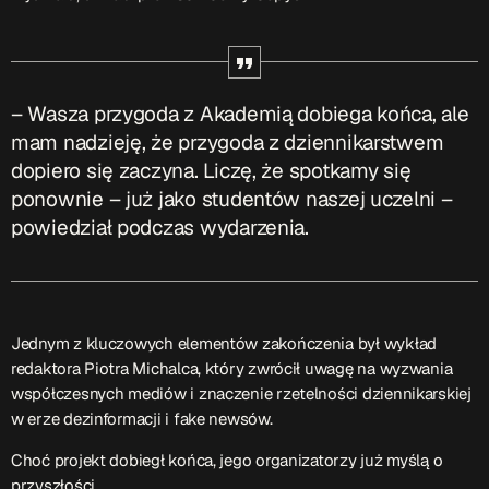
Serwis Informacyjny
19:00 - 19:05
– Wasza przygoda z Akademią dobiega końca, ale
mam nadzieję, że przygoda z dziennikarstwem
Serwis Informacyjny
dopiero się zaczyna. Liczę, że spotkamy się
10:00 - 10:05
ponownie – już jako studentów naszej uczelni –
powiedział podczas wydarzenia.
TOP CHART
Jednym z kluczowych elementów zakończenia był wykład
redaktora Piotra Michalca, który zwrócił uwagę na wyzwania
współczesnych mediów i znaczenie rzetelności dziennikarskiej
w erze dezinformacji i fake newsów.
Choć projekt dobiegł końca, jego organizatorzy już myślą o
przyszłości.