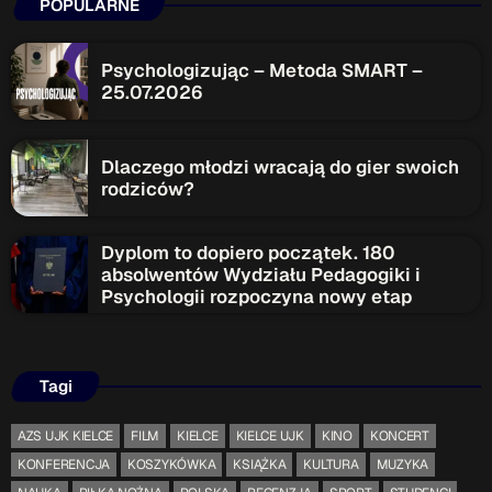
POPULARNE
Psychologizując – Metoda SMART –
25.07.2026
Dlaczego młodzi wracają do gier swoich
rodziców?
Dyplom to dopiero początek. 180
absolwentów Wydziału Pedagogiki i
Psychologii rozpoczyna nowy etap
Tagi
AZS UJK KIELCE
FILM
KIELCE
KIELCE UJK
KINO
KONCERT
KONFERENCJA
KOSZYKÓWKA
KSIĄŻKA
KULTURA
MUZYKA