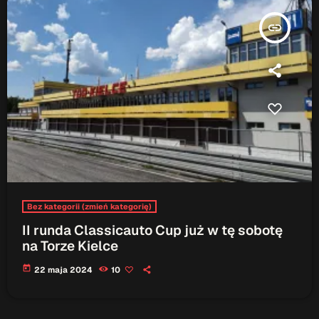
insert_link
Bez kategorii (zmień kategorię)
II runda Classicauto Cup już w tę sobotę
na Torze Kielce
today
22 maja 2024
10