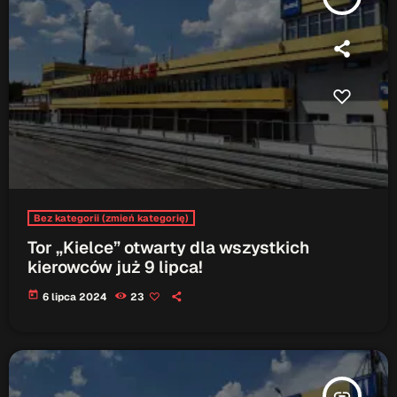
Patronat Medialny
Ramówka
O nas
keyboard_arrow_down
EKIPA
Rekrutacja Fraszka
Podcasty
Bez kategorii (zmień kategorię)
Przydatne linki
Tor „Kielce” otwarty dla wszystkich
Strona UJK
kierowców już 9 lipca!
Klub WSPAK
today
6 lipca 2024
23
Wirtualna Uczelnia
Biuro Karier
Punkt Interwencji Kryzysowej
insert_link