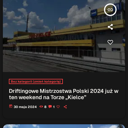
insert_link
Bez kategorii (zmień kategorię)
Driftingowe Mistrzostwa Polski 2024 już w
ten weekend na Torze „Kielce”
today
30 maja 2024
8
1