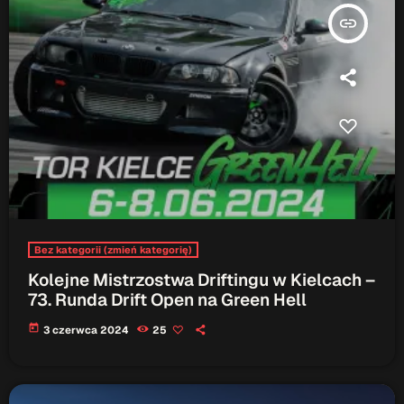
ON AIR
insert_link
Audycja
Serwis Informacyjny
10:00 - 10:05
Bez kategorii (zmień kategorię)
Kolejne Mistrzostwa Driftingu w Kielcach –
73. Runda Drift Open na Green Hell
Upcoming shows
today
3 czerwca 2024
25
Serwis Informacyjny
14:00 - 14:05