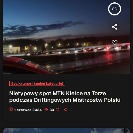
insert_link
Serwis Informacyjny
18:00 - 18:05
Serwis Informacyjny
19:00 - 19:05
TOP CHART
Bez kategorii (zmień kategorię)
Nietypowy spot MTN Kielce na Torze
podczas Driftingowych Mistrzostw Polski
today
1 czerwca 2024
30