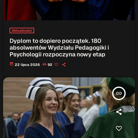
Aktualności
Dyplom to dopiero początek. 180
absolwentów Wydziału Pedagogiki i
Psychologii rozpoczyna nowy etap
today
22 lipca 2026
92
insert_link