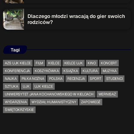
Dlaczego młodzi wracają do gier swoich
rodziców?
Tagi
AZS UJK KIELCE
FILM
KIELCE
KIELCE UJK
KINO
KONCERT
KONFERENCJA
KOSZYKÓWKA
KSIĄŻKA
KULTURA
MUZYKA
NAUKA
PIŁKA NOŻNA
POLSKA
RECENZJA
SPORT
STUDENCI
SZTUKA
UJK
UJK KIELCE
UNIWERSYTET JANA KOCHANOWSKIEGO W KIELCACH
WERNISAŻ
WYDARZENIA
WYDZIAŁ HUMANISTYCZNY
ZAPOWIEDŹ
ŚWIĘTOKRZYSKIE