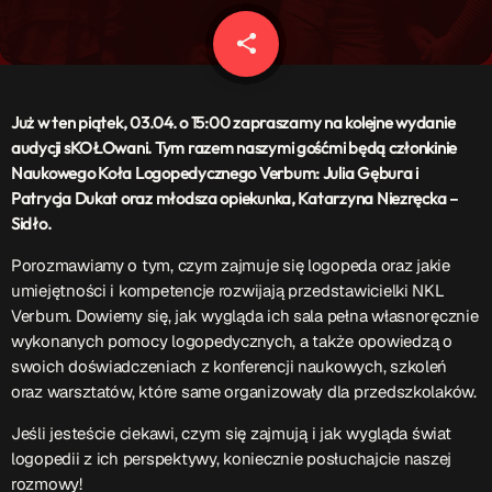
Patronat Medialny
Ramówka
share
email
O nas
keyboard_arrow_down
EKIPA
Już w ten piątek, 03.04. o 15:00 zapraszamy na kolejne wydanie
Rekrutacja Fraszka
audycji sKOŁOwani. Tym razem naszymi gośćmi będą członkinie
Naukowego Koła Logopedycznego Verbum: Julia Gębura i
Podcasty
Patrycja Dukat oraz młodsza opiekunka, Katarzyna Niezręcka –
Sidło.
Porozmawiamy o tym, czym zajmuje się logopeda oraz jakie
Przydatne linki
umiejętności i kompetencje rozwijają przedstawicielki NKL
Verbum. Dowiemy się, jak wygląda ich sala pełna własnoręcznie
Strona UJK
wykonanych pomocy logopedycznych, a także opowiedzą o
Klub WSPAK
swoich doświadczeniach z konferencji naukowych, szkoleń
Wirtualna Uczelnia
oraz warsztatów, które same organizowały dla przedszkolaków.
Biuro Karier
Punkt Interwencji Kryzysowej
Jeśli jesteście ciekawi, czym się zajmują i jak wygląda świat
logopedii z ich perspektywy, koniecznie posłuchajcie naszej
rozmowy!