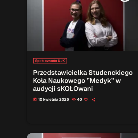
Społeczność UJK
Przedstawicielka Studenckiego
Koła Naukowego ”Medyk” w
audycji sKOŁOwani
10 kwietnia 2025
40
today