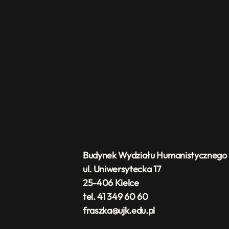
Budynek Wydziału Humanistycznego
ul. Uniwersytecka 17
25-406 Kielce
tel. 41 349 60 60
fraszka@ujk.edu.pl