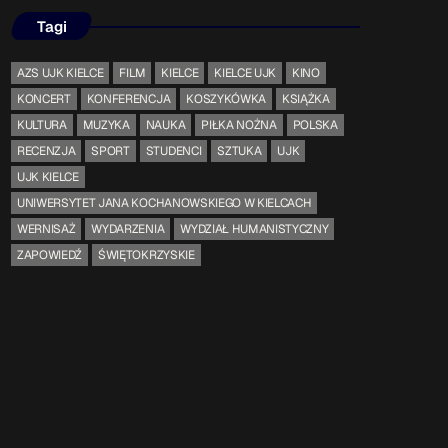
Tagi
Serwis Informacyjny
AZS UJK KIELCE
FILM
KIELCE
KIELCE UJK
KINO
10:00 - 10:05
KONCERT
KONFERENCJA
KOSZYKÓWKA
KSIĄŻKA
KULTURA
MUZYKA
NAUKA
PIŁKA NOŻNA
POLSKA
RECENZJA
SPORT
STUDENCI
SZTUKA
UJK
Serwis Informacyjny
UJK KIELCE
14:00 - 14:05
UNIWERSYTET JANA KOCHANOWSKIEGO W KIELCACH
WERNISAŻ
WYDARZENIA
WYDZIAŁ HUMANISTYCZNY
ZAPOWIEDŹ
ŚWIĘTOKRZYSKIE
TOP CHART