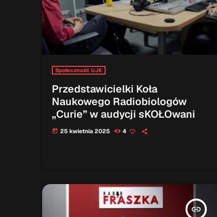
Społeczność UJK
Przedstawicielki Koła
Naukowego Radiobiologów
„Curie” w audycji sKOŁOwani
25 kwietnia 2025
4
today
insert_link