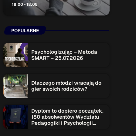
18:00 - 18:05
ON AIR
POPULARNE
Psychologizując – Metoda
SMART – 25.07.2026
Audycja
Serwis Informacyjny
18:00 - 18:05
Dlaczego młodzi wracają do
gier swoich rodziców?
Upcoming shows
Dyplom to dopiero początek.
180 absolwentów Wydziału
Pedagogiki i Psychologii
Serwis Informacyjny
rozpoczyna nowy etap
19:00 - 19:05