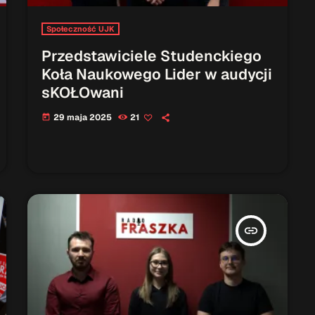
Społeczność UJK
Przedstawiciele Studenckiego
Koła Naukowego Lider w audycji
sKOŁOwani
29 maja 2025
21
today
insert_link