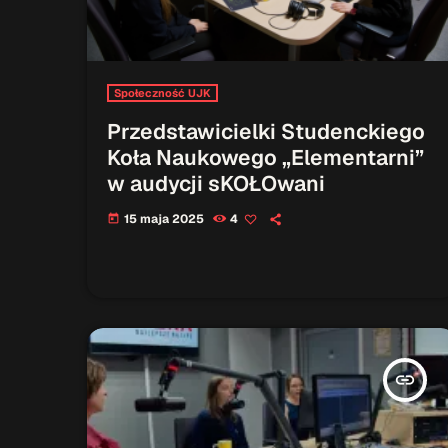
Społeczność UJK
Przedstawicielki Studenckiego
Koła Naukowego „Elementarni”
w audycji sKOŁOwani
15 maja 2025
4
today
insert_link