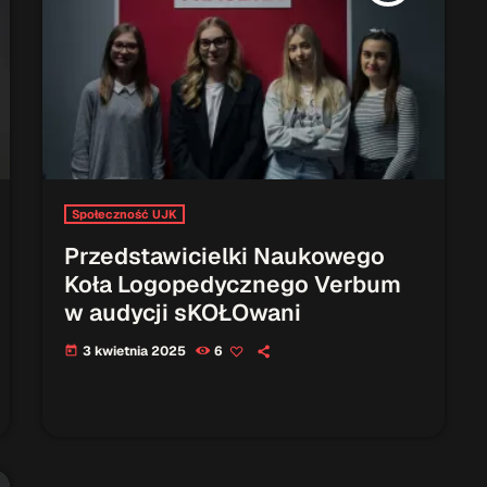
Społeczność UJK
Przedstawicielki Naukowego
Koła Logopedycznego Verbum
w audycji sKOŁOwani
3 kwietnia 2025
6
today