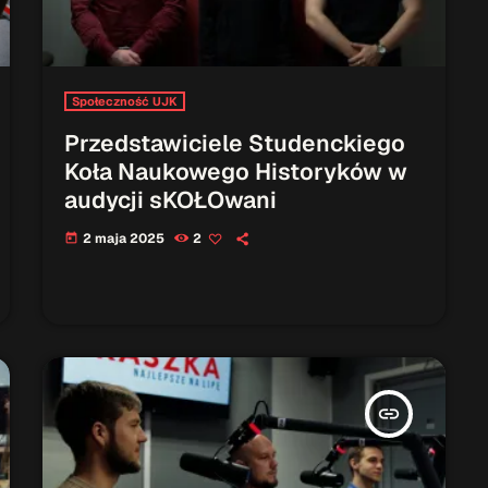
Społeczność UJK
Przedstawiciele Studenckiego
Koła Naukowego Historyków w
audycji sKOŁOwani
2 maja 2025
2
today
insert_link