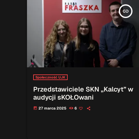
insert_link
Społeczność UJK
Przedstawiciele SKN „Kalcyt” w
audycji sKOŁOwani
27 marca 2025
6
today