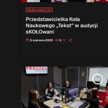
Społeczność UJK
Przedstawicielka Koła
Naukowego „Tekst” w audycji
sKOŁOwani
5 czerwca 2025
5
today
insert_link