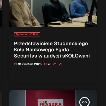
Społeczność UJK
Przedstawiciele Studenckiego
Koła Naukowego Egida
Securitas w audycji sKOŁOwani
18 kwietnia 2025
78
today
insert_link