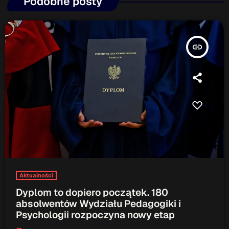
Podobne posty
Serwis Informacyjny
18:00 - 18:05
insert_link
Serwis Informacyjny
19:00 - 19:05
TOP CHART
Aktualności
Dyplom to dopiero początek. 180
absolwentów Wydziału Pedagogiki i
Psychologii rozpoczyna nowy etap