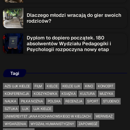
Dlaczego młodzi wracają do gier swoich
rodziców?
Dyplom to dopiero początek. 180
absolwentów Wydziału Pedagogiki i
Psychologii rozpoczyna nowy etap
Tagi
AZS UJK KIELCE
FILM
KIELCE
KIELCE UJK
KINO
KONCERT
KONFERENCJA
KOSZYKÓWKA
KSIĄŻKA
KULTURA
MUZYKA
NAUKA
PIŁKA NOŻNA
POLSKA
RECENZJA
SPORT
STUDENCI
SZTUKA
UJK
UJK KIELCE
UNIWERSYTET JANA KOCHANOWSKIEGO W KIELCACH
WERNISAŻ
WYDARZENIA
WYDZIAŁ HUMANISTYCZNY
ZAPOWIEDŹ