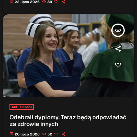
today
22 lipca 2026
89
insert_link
Aktualności
Odebrali dyplomy. Teraz będą odpowiadać
za zdrowie innych
today
20 lipca 2026
52