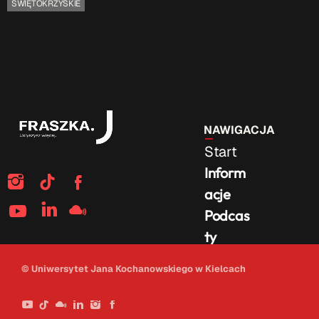
ŚWIĘTOKRZYSKIE
NAWIGACJA
Start
Inform
acje
Podcas
ty
Na
© Uniwersytet Jana Kochanowskiego w Kielcach
żywo