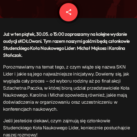
Patronat Medialny
Ramówka
share
email
O nas
keyboard_arrow_down
EKIPA
Już w ten piątek, 30
.05. o 15:00 zapraszamy na kolejne wydanie
Rekrutacja Fraszka
audycji sKOŁOwani. Tym razem naszymi gośćmi będą członkowie
Studenckiego Koła Naukowego Lider: Michał Mąkosa i Karolina
Podcasty
Stańczak.
Porozmawiamy na temat tego, z czym wiąże się nazwa SKN
Lider i jakie są jego najważniejsze inicjatywy. Dowiemy się, jak
Przydatne linki
wygląda cały proces – od wyboru rodziny aż po finał akcji
Szlachetna Paczka, w której biorą udział przedstawiciele Koła
Strona UJK
Naukowego. Karolina i Michał opowiedzą również, jakie mają
Klub WSPAK
doświadczenia w organizowaniu oraz uczestniczeniu w
Wirtualna Uczelnia
konferencjach naukowych.
Biuro Karier
Punkt Interwencji Kryzysowej
Jeśli jesteście ciekawi, czym zajmują się członkowie
Studenckiego Koła Naukowego Lider, koniecznie posłuchajcie
naszej rozmowy!