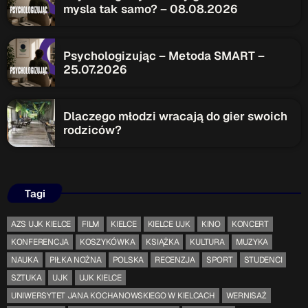
mysla tak samo? – 08.08.2026
Psychologizując – Metoda SMART –
25.07.2026
Dlaczego młodzi wracają do gier swoich
rodziców?
Tagi
AZS UJK KIELCE
FILM
KIELCE
KIELCE UJK
KINO
KONCERT
KONFERENCJA
KOSZYKÓWKA
KSIĄŻKA
KULTURA
MUZYKA
NAUKA
PIŁKA NOŻNA
POLSKA
RECENZJA
SPORT
STUDENCI
SZTUKA
UJK
UJK KIELCE
UNIWERSYTET JANA KOCHANOWSKIEGO W KIELCACH
WERNISAŻ