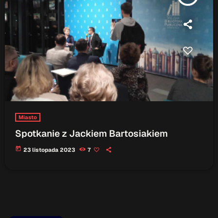
Miasto
Spotkanie z Jackiem Bartosiakiem
today
23 listopada 2023
7