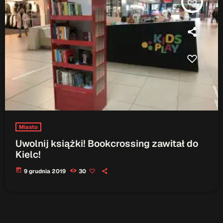
insert_link
Miasto
Uwolnij książki! Bookcrossing zawitał do
Kielc!
today
9 grudnia 2019
30