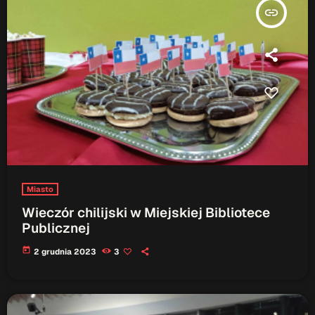
ON AIR
insert_link
Upcoming shows
TOP CHART
Miasto
Wieczór chilijski w Miejskiej Bibliotece
Publicznej
today
2 grudnia 2023
3