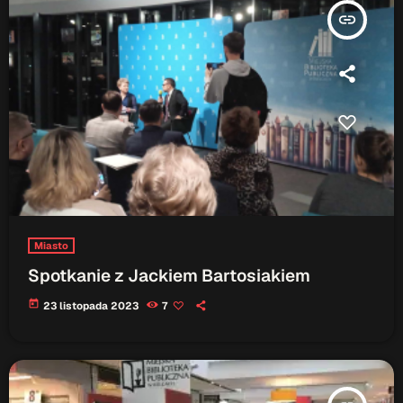
insert_link
Miasto
Spotkanie z Jackiem Bartosiakiem
today
23 listopada 2023
7