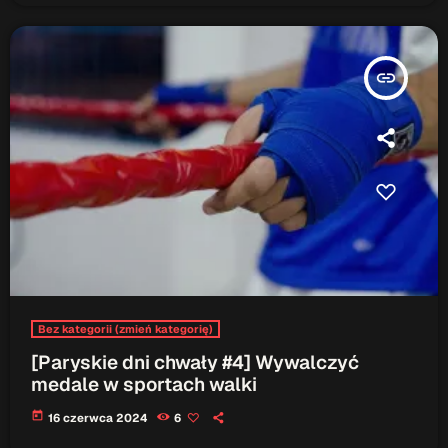
insert_link
Bez kategorii (zmień kategorię)
[Paryskie dni chwały #4] Wywalczyć
medale w sportach walki
today
16 czerwca 2024
6