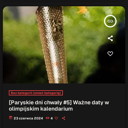
insert_link
Bez kategorii (zmień kategorię)
[Paryskie dni chwały #5] Ważne daty w
olimpijskim kalendarium
today
23 czerwca 2024
4