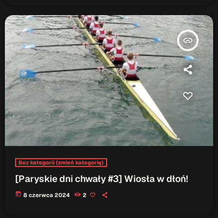
insert_link
Bez kategorii (zmień kategorię)
[Paryskie dni chwały #3] Wiosła w dłoń!
today
8 czerwca 2024
2