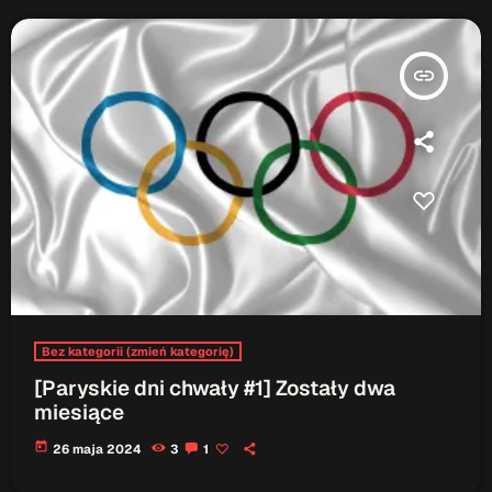
insert_link
Bez kategorii (zmień kategorię)
[Paryskie dni chwały #1] Zostały dwa
miesiące
today
26 maja 2024
3
1