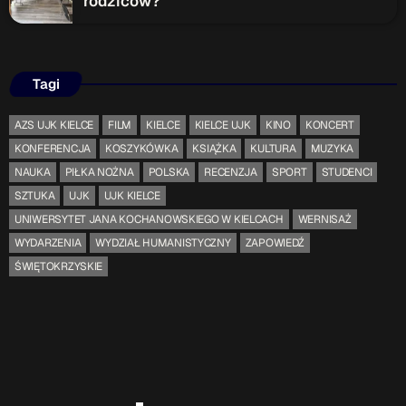
rodziców?
Tagi
AZS UJK KIELCE
FILM
KIELCE
KIELCE UJK
KINO
KONCERT
KONFERENCJA
KOSZYKÓWKA
KSIĄŻKA
KULTURA
MUZYKA
NAUKA
PIŁKA NOŻNA
POLSKA
RECENZJA
SPORT
STUDENCI
SZTUKA
UJK
UJK KIELCE
UNIWERSYTET JANA KOCHANOWSKIEGO W KIELCACH
WERNISAŻ
WYDARZENIA
WYDZIAŁ HUMANISTYCZNY
ZAPOWIEDŹ
ŚWIĘTOKRZYSKIE