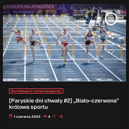
insert_link
Bez kategorii (zmień kategorię)
[Paryskie dni chwały #2] „Biało-czerwona”
królowa sportu
today
1 czerwca 2024
4