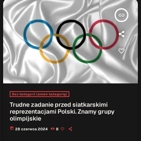
ON AIR
insert_link
Upcoming shows
TOP CHART
Bez kategorii (zmień kategorię)
Trudne zadanie przed siatkarskimi
reprezentacjami Polski. Znamy grupy
olimpijskie
today
28 czerwca 2024
8