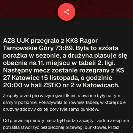
Patronat Medialny
Ramówka
share
email
O nas
keyboard_arrow_down
EKIPA
Rekrutacja Fraszka
AZS UJK przegrało z KKS Ragor
Tarnowskie Góry 73:89. Była to szósta
Podcasty
porażka w sezonie, a drużyna plasuje się
obecnie na 11. miejscu w tabeli 2. ligi.
Następny mecz zostanie rozegrany z KS
Przydatne linki
27 Katowice 15 listopada, o godzinie
20:00 w hali ZSTiO nr 2 w Katowicach.
Strona UJK
Klub WSPAK
Zespoły przed pierwszym gwizdkiem stawiane były na tym
Wirtualna Uczelnia
samym poziomie. Pokazywała to również tabela, w której obie
Biuro Karier
drużyny zdobyły do tej pory tyle samo punktów.
Punkt Interwencji Kryzysowej
Od pierwszej minuty mecz był bardzo zacięty i żadna z ekip nie
potrafiła stworzyć bezpiecznej przewagi punktowej. Przez