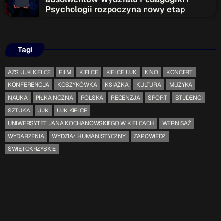
Psychologii rozpoczyna nowy etap
Tagi
AZS UJK KIELCE
FILM
KIELCE
KIELCE UJK
KINO
KONCERT
KONFERENCJA
KOSZYKÓWKA
KSIĄŻKA
KULTURA
MUZYKA
NAUKA
PIŁKA NOŻNA
POLSKA
RECENZJA
SPORT
STUDENCI
SZTUKA
UJK
UJK KIELCE
UNIWERSYTET JANA KOCHANOWSKIEGO W KIELCACH
WERNISAŻ
WYDARZENIA
WYDZIAŁ HUMANISTYCZNY
ZAPOWIEDŹ
ŚWIĘTOKRZYSKIE