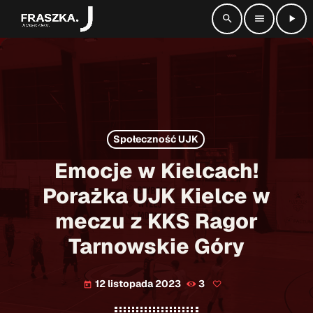
search
menu
play_arrow
close
radio_button_checked
SŁUCHAJ NA ŻYWO
Społeczność UJK
play_arrow
Radio Fraszka
Emocje w Kielcach!
Porażka UJK Kielce w
meczu z KKS Ragor
Strona główna
Tarnowskie Góry
Informacje
keyboard_arrow_down
12 listopada 2023
3
today
Aktualności
Kontakt
keyboard_arrow_down