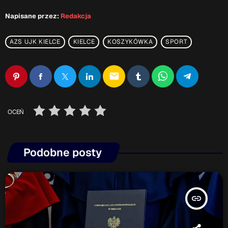
Napisane przez:
Redakcja
AZS UJK KIELCE
KIELCE
KOSZYKÓWKA
SPORT
email
OCEŃ
Podobne posty
insert_link