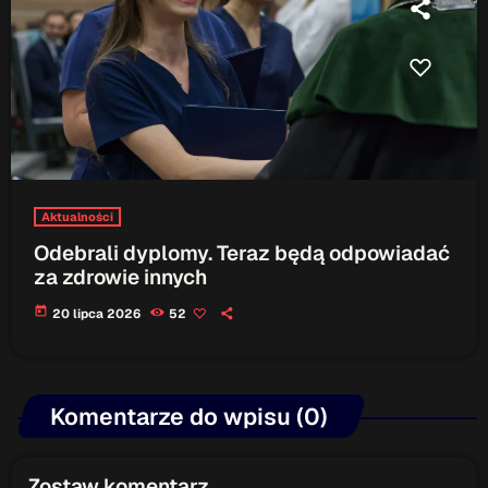
Aktualności
Odebrali dyplomy. Teraz będą odpowiadać
za zdrowie innych
today
20 lipca 2026
52
Komentarze do wpisu (0)
Zostaw komentarz