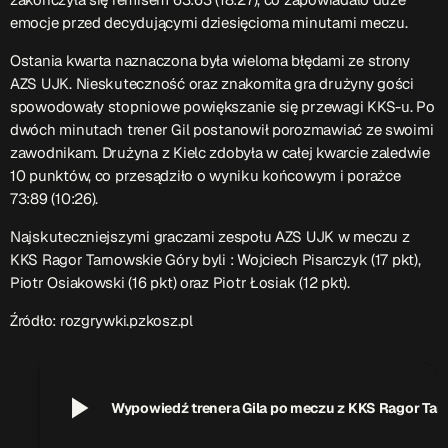
ON AIR
emocje przed decydującymi dziesięcioma minutami meczu.
Ostania kwarta naznaczona była wieloma błędami ze strony
AZS UJK. Nieskuteczność oraz znakomita gra drużyny gości
spowodowały stopniowe powiększanie się przewagi KKS-u. Po
dwóch minutach trener Gil postanowił porozmawiać ze swoimi
zawodnikam. Drużyna z Kielc zdobyła w całej kwarcie zaledwie
10 punktów, co przesądziło o wyniku końcowym i porażce
Audycja
73:89 (10:26).
Serwis Informacyjny
Najskuteczniejszymi graczami zespołu AZS UJK w meczu z
14:00 - 14:05
KKS Ragor Tarnowskie Góry byli : Wojciech Pisarczyk (17 pkt),
Piotr Osiakowski (16 pkt) oraz Piotr Łosiak (12 pkt).
Źródło: rozgrywki.pzkosz.pl
Upcoming shows
play_arrow
Gdzie TymRazem?
Wypowiedź trenera Gila po meczu z KKS
17:00 - 17:05