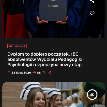
Aktualności
Dyplom to dopiero początek. 180
absolwentów Wydziału Pedagogiki i
Psychologii rozpoczyna nowy etap
today
22 lipca 2026
88
insert_link