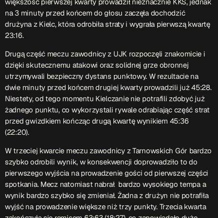
większość pierwszej kwarty prowadził nieznacznie KKS, jednak
na 3 minuty przed końcem do głosu zaczęła dochodzić
Przydatne informacje
drużyna z Kielc, która odrobiła straty i wygrała pierwszą kwartę
23:16.
O nas
– jedyna w Kielcach studencka stacja radiowa.
Drugą część meczu zawodnicy z UJK rozpoczęli znakomicie i
Projekt ruszył w październiku 2015 roku z inicjatywy
dzięki skutecznemu atakowi oraz solidnej grze obronnej
kieleckich studentów
Czytaj.wiecej…
utrzymywali bezpieczny dystans punktowy. W rezultacie na
dwie minuty przed końcem drugiej kwarty prowadzili już 45:28.
Niestety, od tego momentu Kielczanie nie potrafili zdobyć już
Patronat medialny Radia Fraszka
– regulamin, logotypy,
żadnego punktu, co wykorzystali rywale odrabiając część strat
itp.
Czytaj więcej…
przed gwizdkiem kończąc drugą kwartę wynikiem 45:36
(22:20).
Wyszukaj
W trzeciej kwarcie meczu zawodnicy z Tarnowskich Gór bardzo
szybko odrobili wynik, w konsekwencji doprowadziło to do
pierwszego wyjścia na prowadzenie gości od pierwszej części
spotkania. Mecz natomiast nabrał bardzo wysokiego tempa a
search
wynik bardzo szybko się zmieniał. Żadna z drużyn nie potrafiła
wyjść na prowadzenie większe niż trzy punkty. Trzecia kwarta
zakończyła się remisem 63:63 (18:27), co zapowiadało duże