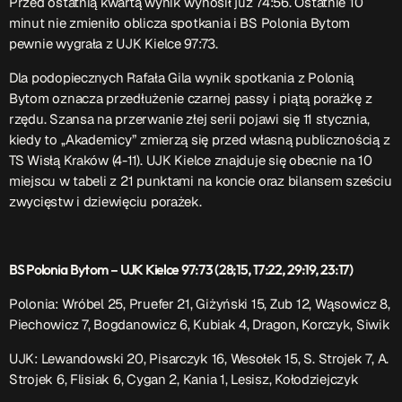
Przed ostatnią kwartą wynik wynosił już 74:56. Ostatnie 10
minut nie zmieniło oblicza spotkania i BS Polonia Bytom
Przydatne informacje
pewnie wygrała z UJK Kielce 97:73.
Dla podopiecznych Rafała Gila wynik spotkania z Polonią
O nas
– jedyna w Kielcach studencka stacja radiowa.
Bytom oznacza przedłużenie czarnej passy i piątą porażkę z
Projekt ruszył w październiku 2015 roku z inicjatywy
rzędu. Szansa na przerwanie złej serii pojawi się 11 stycznia,
kieleckich studentów
Czytaj.wiecej…
kiedy to ,,Akademicy” zmierzą się przed własną publicznością z
TS Wisłą Kraków (4-11). UJK Kielce znajduje się obecnie na 10
miejscu w tabeli z 21 punktami na koncie oraz bilansem sześciu
Patronat medialny Radia Fraszka
– regulamin, logotypy,
zwycięstw i dziewięciu porażek.
itp.
Czytaj więcej…
BS Polonia Bytom – UJK Kielce 97:73 (28;15, 17:22, 29:19, 23:17)
Wyszukaj
Polonia: Wróbel 25, Pruefer 21, Giżyński 15, Zub 12, Wąsowicz 8,
Piechowicz 7, Bogdanowicz 6, Kubiak 4, Dragon, Korczyk, Siwik
search
UJK: Lewandowski 20, Pisarczyk 16, Wesołek 15, S. Strojek 7, A.
Strojek 6, Flisiak 6, Cygan 2, Kania 1, Lesisz, Kołodziejczyk