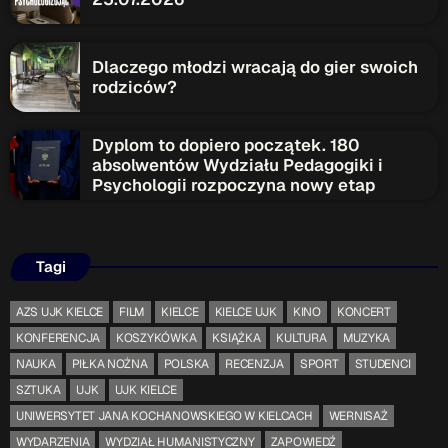
Dlaczego młodzi wracają do gier swoich
rodziców?
Dyplom to dopiero początek. 180
absolwentów Wydziału Pedagogiki i
Psychologii rozpoczyna nowy etap
Tagi
AZS UJK KIELCE
FILM
KIELCE
KIELCE UJK
KINO
KONCERT
KONFERENCJA
KOSZYKÓWKA
KSIĄŻKA
KULTURA
MUZYKA
NAUKA
PIŁKA NOŻNA
POLSKA
RECENZJA
SPORT
STUDENCI
SZTUKA
UJK
UJK KIELCE
UNIWERSYTET JANA KOCHANOWSKIEGO W KIELCACH
WERNISAŻ
WYDARZENIA
WYDZIAŁ HUMANISTYCZNY
ZAPOWIEDŹ