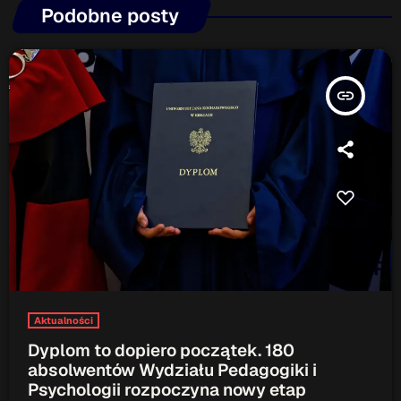
Podobne posty
Serwis Informacyjny
18:00 - 18:05
insert_link
Serwis Informacyjny
19:00 - 19:05
TOP CHART
Aktualności
Dyplom to dopiero początek. 180
absolwentów Wydziału Pedagogiki i
Psychologii rozpoczyna nowy etap