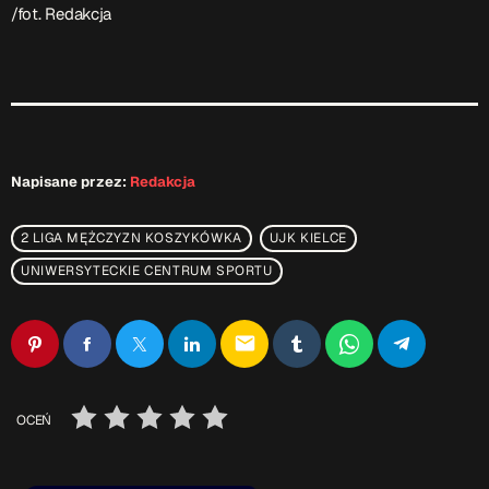
ON AIR
/fot. Redakcja
Napisane przez:
Redakcja
Audycja
2 LIGA MĘŻCZYZN KOSZYKÓWKA
UJK KIELCE
Serwis Informacyjny
UNIWERSYTECKIE CENTRUM SPORTU
19:00 - 19:05
email
Upcoming shows
OCEŃ
Serwis Informacyjny
14:00 - 14:05