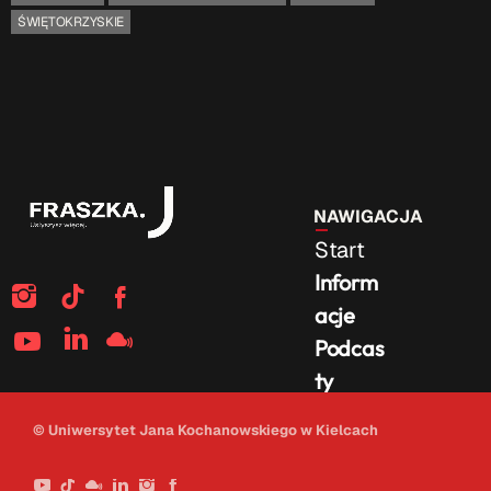
ŚWIĘTOKRZYSKIE
NAWIGACJA
Start
Inform
acje
Podcas
ty
Na
© Uniwersytet Jana Kochanowskiego w Kielcach
żywo