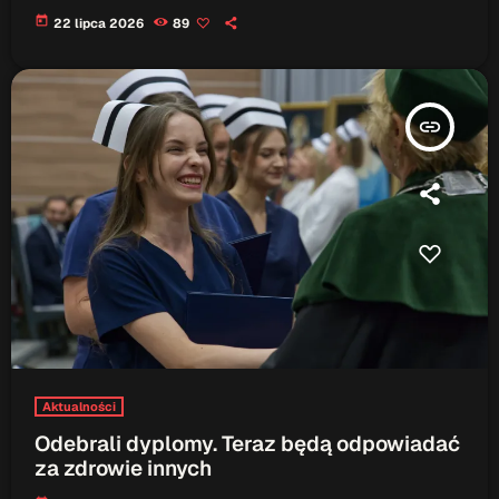
today
22 lipca 2026
89
insert_link
Aktualności
Odebrali dyplomy. Teraz będą odpowiadać
za zdrowie innych