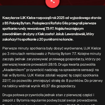
share
email
Patronat Medialny
Ramówka
O nas
keyboard_arrow_down
Koszykarze UJK Kielce rozpoczęli rok 2025 od wyjazdowego starcia
z BS Polonią Bytom. Podopieczni Rafała Gila przegrali pierwsze
EKIPA
Rekrutacja Fraszka
spotkanie rundy rewanżowej 73:97. Najskuteczniejszym
zawodnikiem drużyny z Kielc został Jakub Lewandowski, który
Podcasty
zakończył to spotkanie z 20 punktami na koncie.
Pierwsze minuty spotkania były dosyć wyrównane, UJK Kielce
po 3 minutach remisowało z Polonią Bytom 7:7. Kolejne minuty
Przydatne linki
zaczęły jednak zarysowywać przewagę gospodarzy, którzy po
pierwszej kwarcie prowadzili 28:15. Druga kwarta pozwoliła
Strona UJK
,,Akademikom” przywrócić nadzieję na sprawienie sensacji na
Klub WSPAK
hali w Bytomiu. UJK Kielce zdołali wygrać tę część spotkania
Wirtualna Uczelnia
22:17, co pozwoliło zmniejszyć stratę do 8 punktów. Do przerwy
Biuro Karier
na tablicy widniał wynik 45:37 dla gospodarzy.
Punkt Interwencji Kryzysowej
Druga połowa przywróciła jednak stan z pierwszej części i
zespół z Bytomia regularnie podwyższał swoje prowadzenie.