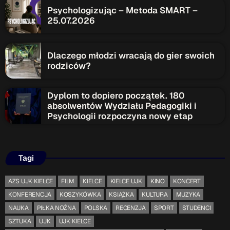
ON AIR
Psychologizując – Metoda SMART –
25.07.2026
Dlaczego młodzi wracają do gier swoich
rodziców?
Dyplom to dopiero początek. 180
Audycja
absolwentów Wydziału Pedagogiki i
Serwis Informacyjny
Psychologii rozpoczyna nowy etap
14:00 - 14:05
Tagi
AZS UJK KIELCE
FILM
KIELCE
KIELCE UJK
KINO
KONCERT
Upcoming shows
KONFERENCJA
KOSZYKÓWKA
KSIĄŻKA
KULTURA
MUZYKA
Serwis Informacyjny
NAUKA
PIŁKA NOŻNA
POLSKA
RECENZJA
SPORT
STUDENCI
18:00 - 18:05
SZTUKA
UJK
UJK KIELCE