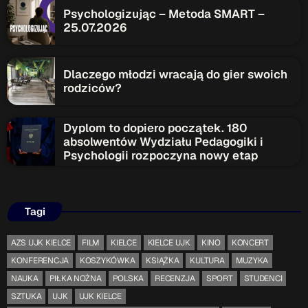
ON AIR
Psychologizując – Metoda SMART –
25.07.2026
Dlaczego młodzi wracają do gier swoich
rodziców?
Dyplom to dopiero początek. 180
Audycja
absolwentów Wydziału Pedagogiki i
Serwis Informacyjny
Psychologii rozpoczyna nowy etap
14:00 - 14:05
Tagi
AZS UJK KIELCE
FILM
KIELCE
KIELCE UJK
KINO
KONCERT
Upcoming shows
KONFERENCJA
KOSZYKÓWKA
KSIĄŻKA
KULTURA
MUZYKA
Gdzie TymRazem?
NAUKA
PIŁKA NOŻNA
POLSKA
RECENZJA
SPORT
STUDENCI
17:00 - 17:05
SZTUKA
UJK
UJK KIELCE