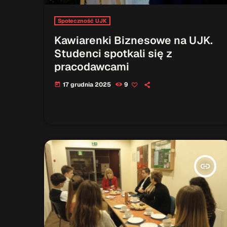
Społeczność UJK
Kawiarenki Biznesowe na UJK.
Studenci spotkali się z
pracodawcami
17 grudnia 2025
9
today
insert_link