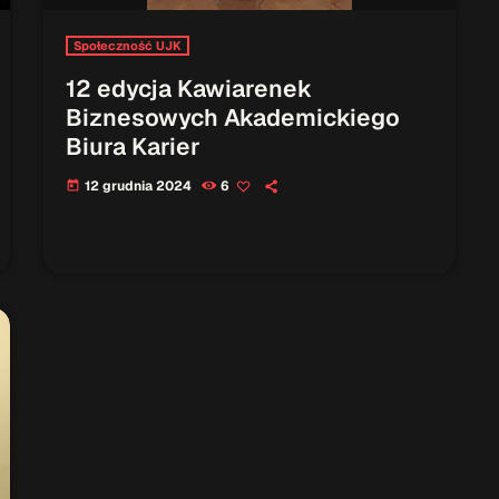
Społeczność UJK
12 edycja Kawiarenek
Biznesowych Akademickiego
Biura Karier
12 grudnia 2024
6
today