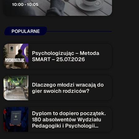
10:00 - 10:05
ON AIR
POPULARNE
Psychologizując – Metoda
SMART – 25.07.2026
Audycja
Serwis Informacyjny
10:00 - 10:05
Dlaczego młodzi wracają do
gier swoich rodziców?
Upcoming shows
Dyplom to dopiero początek.
180 absolwentów Wydziału
Pedagogiki i Psychologii
Serwis Informacyjny
rozpoczyna nowy etap
14:00 - 14:05