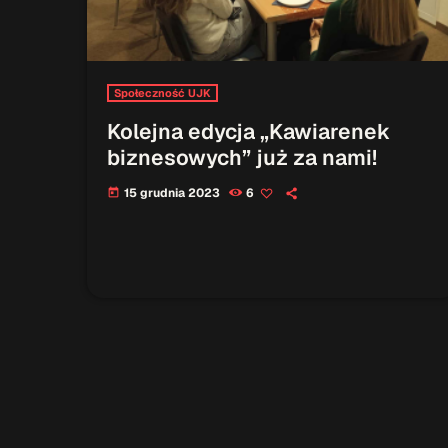
Społeczność UJK
Kolejna edycja „Kawiarenek
biznesowych” już za nami!
15 grudnia 2023
6
today