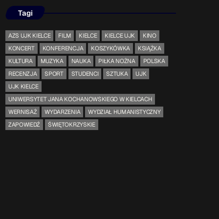
Tagi
Gdzie TymRazem?
AZS UJK KIELCE
FILM
KIELCE
KIELCE UJK
KINO
17:00 - 17:05
KONCERT
KONFERENCJA
KOSZYKÓWKA
KSIĄŻKA
KULTURA
MUZYKA
NAUKA
PIŁKA NOŻNA
POLSKA
RECENZJA
SPORT
STUDENCI
SZTUKA
UJK
Serwis Informacyjny
UJK KIELCE
18:00 - 18:05
UNIWERSYTET JANA KOCHANOWSKIEGO W KIELCACH
WERNISAŻ
WYDARZENIA
WYDZIAŁ HUMANISTYCZNY
ZAPOWIEDŹ
ŚWIĘTOKRZYSKIE
TOP CHART