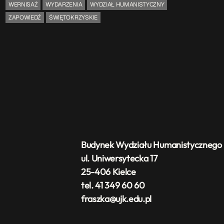
WERNISAŻ
WYDARZENIA
WYDZIAŁ HUMANISTYCZNY
ZAPOWIEDŹ
ŚWIĘTOKRZYSKIE
Budynek Wydziału Humanistycznego
ul. Uniwersytecka 17
25-406 Kielce
tel. 41 349 60 60
fraszka@ujk.edu.pl