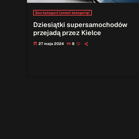
Bez kategorii (zmień kategorię)
Dziesiątki supersamochodów
przejadą przez Kielce
27 maja 2024
8
today