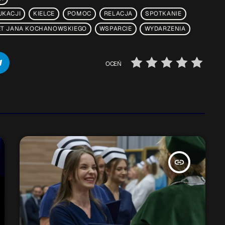
UKACJI
KIELCE
POMOC
RELACJA
SPOTKANIE
ET JANA KOCHANOWSKIEGO
WSPARCIE
WYDARZENIA
OCEŃ
insert_link