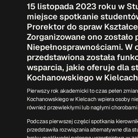
15 listopada 2023 roku w S
miejsce spotkanie studentó
Prorektor do spraw Kształce
Zorganizowane ono zostało 
Niepełnosprawnościami. W c
przedstawiona została funkc
wsparcia, jakie oferuje dla
Kochanowskiego w Kielcach
Pierwszy rok akademicki to czas pełen zmian 
Kochanowskiego w Kielcach wpiera osoby nie 
również przewlekłymi lub nagłymi chorobami
Podczas pierwszej części spotkania kierown
przedstawiła rozwiązania alternatywne dla 
braku możliwości pełnego uczestnictwa w za