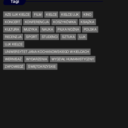
Tagi
AZS UJK KIELCE
FILM
KIELCE
KIELCE UJK
KINO
KONCERT
KONFERENCJA
KOSZYKÓWKA
KSIĄŻKA
KULTURA
MUZYKA
NAUKA
PIŁKA NOŻNA
POLSKA
RECENZJA
SPORT
STUDENCI
SZTUKA
UJK
UJK KIELCE
UNIWERSYTET JANA KOCHANOWSKIEGO W KIELCACH
WERNISAŻ
WYDARZENIA
WYDZIAŁ HUMANISTYCZNY
ZAPOWIEDŹ
ŚWIĘTOKRZYSKIE