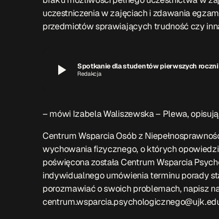
uczestniczenia w zajęciach i zdawania egza
przedmiotów sprawiających trudność czy inna
play_arrow
Spotkanie dla studentów pierwszych roczni
Redakcja
– mówi Izabela Waliszewska – Plewa, opisują
Centrum Wsparcia Osób z Niepełnosprawności
wychowania fizycznego, o których opowiedzi
poświęcona została Centrum Wsparcia Psychol
indywidualnego umówienia terminu porady stacj
porozmawiać o swoich problemach, napisz n
centrum.wsparcia.psychologicznego@ujk.edu