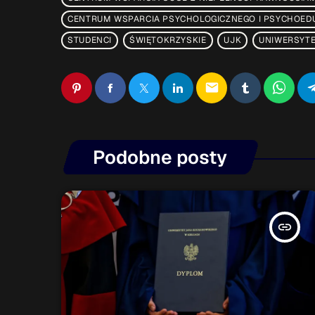
CENTRUM WSPARCIA PSYCHOLOGICZNEGO I PSYCHOED
STUDENCI
ŚWIĘTOKRZYSKIE
UJK
UNIWERSYT
email
Podobne posty
insert_link