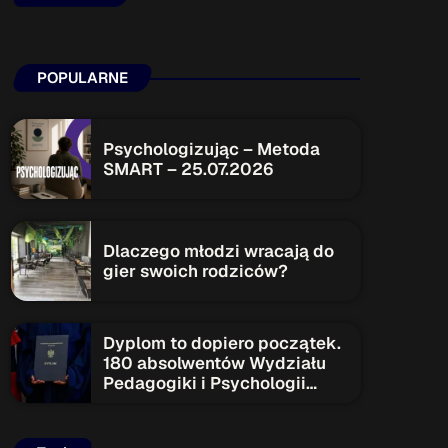
ON AIR
POPULARNE
Upcoming shows
Psychologizując – Metoda
SMART – 25.07.2026
TOP CHART
Dlaczego młodzi wracają do
gier swoich rodziców?
Dyplom to dopiero początek.
180 absolwentów Wydziału
Pedagogiki i Psychologii
rozpoczyna nowy etap