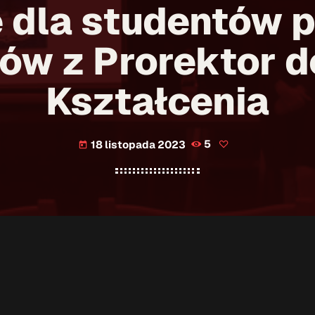
 dla studentów 
ów z Prorektor 
Kształcenia
18 listopada 2023
5
today