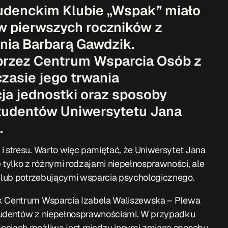
tudenckim Klubie „Wspak” miało
w pierwszych roczników z
nia Barbarą Gawdzik.
przez Centrum Wsparcia Osób z
zasie jego trwania
ja jednostki oraz sposoby
 studentów Uniwersytetu Jana
.
i stresu. Warto więc pamiętać, że Uniwersytet Jana
tylko z różnymi rodzajami niepełnosprawności, ale
 lub potrzebującymi wsparcia psychologicznego.
ik Centrum Wsparcia Izabela Waliszewska – Plewa
studentów z niepełnosprawnościami. W przypadku
jęciach możliwa jest między innymi zmiana sposobu