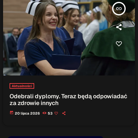
insert_link
Aktualności
Odebrali dyplomy. Teraz będą odpowiadać
za zdrowie innych
today
20 lipca 2026
53