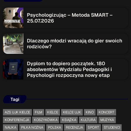
Psychologizując – Metoda SMART –
25.07.2026
Dlaczego młodzi wracają do gier swoich
rodziców?
Dyplom to dopiero początek. 180
absolwentów Wydziału Pedagogiki i
Psychologii rozpoczyna nowy etap
Tagi
AZS UJK KIELCE
FILM
KIELCE
KIELCE UJK
KINO
KONCERT
KONFERENCJA
KOSZYKÓWKA
KSIĄŻKA
KULTURA
MUZYKA
NAUKA
PIŁKA NOŻNA
POLSKA
RECENZJA
SPORT
STUDENCI