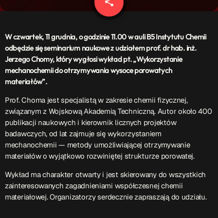
share
email
Patronat Medialny
Ramówka
O nas
keyboard_arrow_down
W czwartek, 11 grudnia, o godzinie 11.00 w auli B5 Instytutu Chemii
odbędzie się seminarium naukowe z udziałem prof. dr hab. inż.
EKIPA
Rekrutacja Fraszka
Jerzego Chomy, który wygłosi wykład pt. „Wykorzystanie
mechanochemii do otrzymywania wysoce porowatych
Podcasty
materiałów”.
Prof. Choma jest specjalistą w zakresie chemii fizycznej,
związanym z Wojskową Akademią Techniczną. Autor około 400
Przydatne linki
publikacji naukowych i kierownik licznych projektów
badawczych, od lat zajmuje się wykorzystaniem
Strona UJK
mechanochemii — metody umożliwiającej otrzymywanie
Klub WSPAK
materiałów o wyjątkowo rozwiniętej strukturze porowatej.
Wirtualna Uczelnia
Wykład ma charakter otwarty i jest skierowany do wszystkich
Biuro Karier
zainteresowanych zagadnieniami współczesnej chemii
Punkt Interwencji Kryzysowej
materiałowej. Organizatorzy serdecznie zapraszają do udziału.