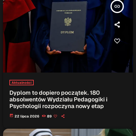
ON AIR
insert_link
Upcoming shows
Serwis Informacyjny
14:00 - 14:05
Psychologizując
15:00 - 15:05
Aktualności
Dyplom to dopiero początek. 180
Serwis Informacyjny
absolwentów Wydziału Pedagogiki i
18:00 - 18:05
Psychologii rozpoczyna nowy etap
today
22 lipca 2026
89
TOP CHART