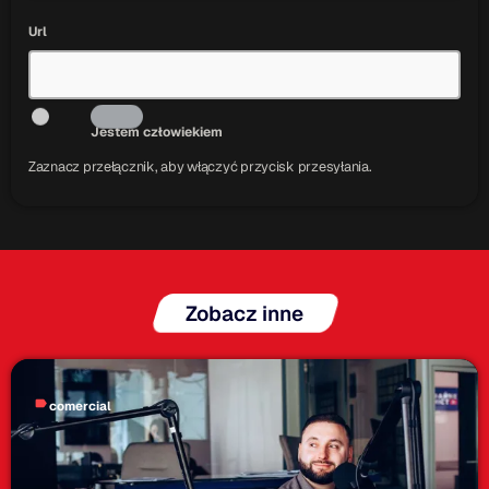
ON AIR
Url
Upcoming shows
Jestem człowiekiem
Zaznacz przełącznik, aby włączyć przycisk przesyłania.
TOP CHART
Zobacz inne
label
comercial