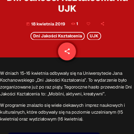
Patronat Medialny
Ramówka
UJK
O nas
keyboard_arrow_down
1
18 kwietnia 2019
today
EKIPA
Rekrutacja Fraszka
Dni Jakości Kształcenia
UJK
Podcasty
share
email
W dniach 15-16 kwietnia odbywały się na Uniwersytecie Jana
Przydatne linki
Kochanowskiego „Dni Jakości Kształcenia”. To wydarzenie było
zorganizowane już po raz piąty. Tegoroczne hasło przewodnie Dni
Strona UJK
Jakości Kształcenia to: „Mobilni, aktywni, kreatywni”.
Klub WSPAK
Wirtualna Uczelnia
W programie znalazło się wiele ciekawych imprez naukowych i
Biuro Karier
kulturalnych, które odbywały się na poziomie uczelnianym (15
Punkt Interwencji Kryzysowej
kwietnia) oraz wydziałowym (16 kwietnia).