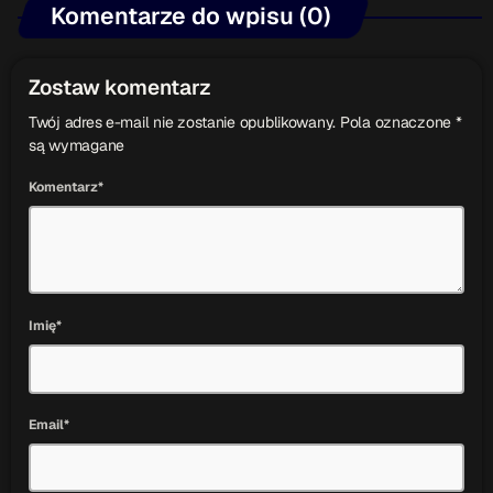
Komentarze do wpisu (0)
Przydatne informacje
Zostaw komentarz
O nas
– jedyna w Kielcach studencka stacja radiowa.
Twój adres e-mail nie zostanie opublikowany. Pola oznaczone *
Projekt ruszył w październiku 2015 roku z inicjatywy
są wymagane
kieleckich studentów
Czytaj.wiecej…
Komentarz*
Patronat medialny Radia Fraszka
– regulamin, logotypy,
itp.
Czytaj więcej…
Imię*
Wyszukaj
search
Email*