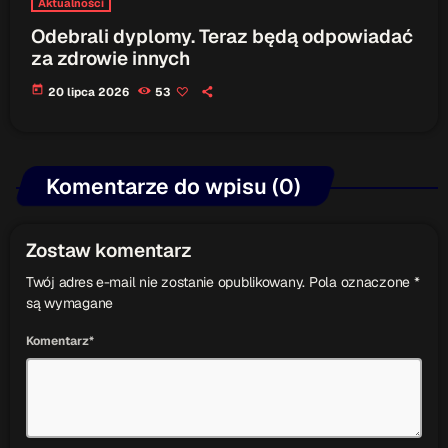
Aktualności
Odebrali dyplomy. Teraz będą odpowiadać
za zdrowie innych
today
20 lipca 2026
53
Komentarze do wpisu (0)
Zostaw komentarz
Twój adres e-mail nie zostanie opublikowany. Pola oznaczone *
są wymagane
Komentarz*