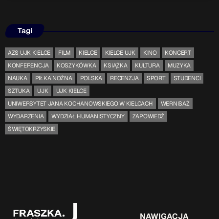
Tagi
AZS UJK KIELCE
FILM
KIELCE
KIELCE UJK
KINO
KONCERT
KONFERENCJA
KOSZYKÓWKA
KSIĄŻKA
KULTURA
MUZYKA
NAUKA
PIŁKA NOŻNA
POLSKA
RECENZJA
SPORT
STUDENCI
SZTUKA
UJK
UJK KIELCE
UNIWERSYTET JANA KOCHANOWSKIEGO W KIELCACH
WERNISAŻ
WYDARZENIA
WYDZIAŁ HUMANISTYCZNY
ZAPOWIEDŹ
ŚWIĘTOKRZYSKIE
NAWIGACJA