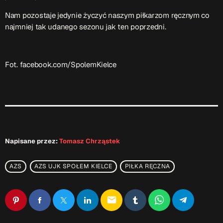
Nam pozostaje jedynie życzyć naszym piłkarzom ręcznym co
Przydatne informacje
najmniej tak udanego sezonu jak ten poprzedni.
O nas
– jedyna w Kielcach studencka stacja radiowa.
Projekt ruszył w październiku 2015 roku z inicjatywy
Fot. facebook.com/SpolemKielce
kieleckich studentów
Czytaj.wiecej…
Patronat medialny Radia Fraszka
– regulamin, logotypy,
itp.
Czytaj więcej…
Napisane przez:
Tomasz Chrząstek
Wyszukaj
AZS
AZS UJK SPOŁEM KIELCE
PIŁKA RĘCZNA
search
email