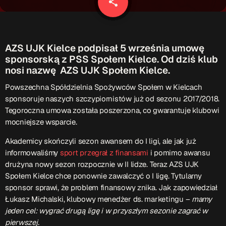
share
email
Patronat Medialny
Ramówka
O nas
keyboard_arrow_down
AZS UJK Kielce podpisał 5 września umowę
EKIPA
Rekrutacja Fraszka
sponsorską z PSS Społem Kielce. Od dziś klub
nosi nazwę AZS UJK Społem Kielce.
Podcasty
Powszechna Spółdzielnia Spożywców Społem w Kielcach
sponsoruje naszych szczypiornistów już od sezonu 2017/2018.
Tegoroczna umowa została poszerzona, co gwarantuje klubowi
mocniejsze wsparcie.
Przydatne linki
Akademicy skończyli sezon awansem do I ligi, ale jak już
Strona UJK
informowaliśmy
sport przegrał z finansami
i pomimo awansu
Klub WSPAK
drużyna nowy sezon rozpocznie w II lidze. Teraz AZS UJK
Wirtualna Uczelnia
Społem Kielce chce ponownie zawalczyć o I ligę. Tytularny
Biuro Karier
sponsor sprawi, że problem finansowy znika. Jak zapowiedział
Punkt Interwencji Kryzysowej
Łukasz Michalski, klubowy menedżer ds. marketingu –
mamy
jeden cel: wygrać drugą ligę i w przyszłym sezonie zagrać w
pierwszej.