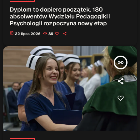
Dyplom to dopiero początek. 180
absolwentów Wydziału Pedagogiki i
Psychologii rozpoczyna nowy etap
today
22 lipca 2026
89
insert_link