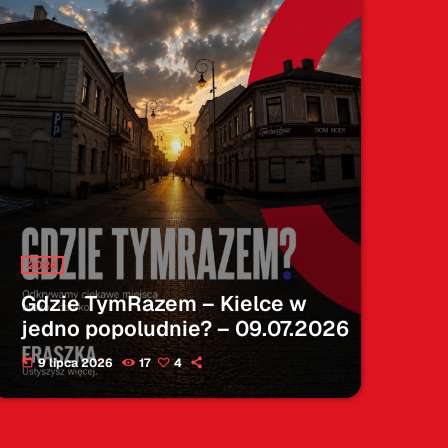
2026
Gdzie TymRazem – Kielce w
jedno popoludnie? – 09.07.2026
9 lipca 2026
17
4
today