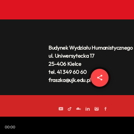
Budynek Wydziału Humanistycznego
ul. Uniwersytecka 17
25-406 Kielce
tel. 41 349 60 60
share
email
fraszka@ujk.edu.pl
00:00