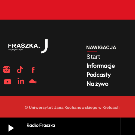
NAWIGACJA
Start
Informacje
Podcasty
Na żywo
© Uniwersytet Jana Kochanowskiego w Kielcach
play_arrow
Radio Fraszka