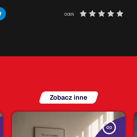
OCEŃ
Zobacz inne
insert_link