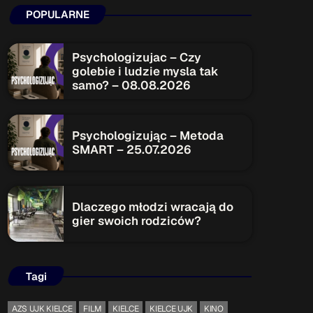
POPULARNE
ON AIR
Psychologizujac – Czy
golebie i ludzie mysla tak
samo? – 08.08.2026
Upcoming shows
Psychologizując – Metoda
SMART – 25.07.2026
TOP CHART
Dlaczego młodzi wracają do
gier swoich rodziców?
Tagi
AZS UJK KIELCE
FILM
KIELCE
KIELCE UJK
KINO