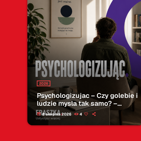
2026
Psychologizujac – Czy golebie i
ludzie mysla tak samo? –
08.08.2026
8 sierpnia 2026
4
today