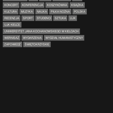
KONCERT
KONFERENCJA
KOSZYKÓWKA
KSIĄŻKA
KULTURA
MUZYKA
NAUKA
PIŁKA NOŻNA
POLSKA
RECENZJA
SPORT
STUDENCI
SZTUKA
UJK
UJK KIELCE
UNIWERSYTET JANA KOCHANOWSKIEGO W KIELCACH
WERNISAŻ
WYDARZENIA
WYDZIAŁ HUMANISTYCZNY
ZAPOWIEDŹ
ŚWIĘTOKRZYSKIE