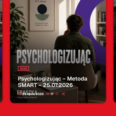
2026
Psychologizując – Metoda
SMART – 25.07.2026
25 lipca 2026
17
today