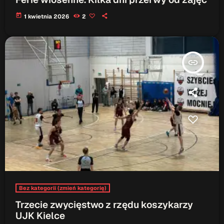
today
1 kwietnia 2026
2
insert_link
Bez kategorii (zmień kategorię)
Trzecie zwycięstwo z rzędu koszykarzy
UJK Kielce