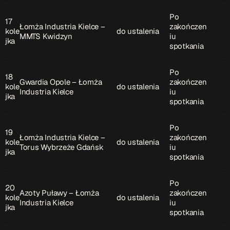
Po
17
Łomża Industria Kielce –
zakończen
kole
do ustalenia
MMTS Kwidzyn
iu
jka
spotkania
Po
18
Gwardia Opole – Łomża
zakończen
kole
do ustalenia
Industria Kielce
iu
jka
spotkania
Po
19
Łomża Industria Kielce –
zakończen
kole
do ustalenia
Torus Wybrzeże Gdańsk
iu
jka
spotkania
Po
20
Azoty Puławy – Łomża
zakończen
kole
do ustalenia
Industria Kielce
iu
jka
spotkania