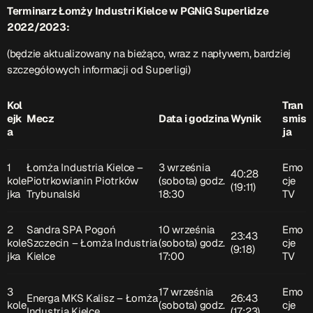
ON AIR
Terminarz Łomży Industri Kielce w
PGNiG Superlidze
2022/2023:
(będzie aktualizowany na bieżąco, wraz z napływem, bardziej
Upcoming shows
szczegółowych informacji od Superligi)
Kol
Tran
ejk
Mecz
Data i godzina
Wynik
smis
TOP CHART
a
ja
1
Łomża Industria Kielce –
3 września
Emo
40:28
kole
Piotrkowianin Piotrków
(sobota) godz.
cje
(19:11)
jka
Trybunalski
18:30
TV
2
Sandra SPA Pogoń
10 września
Emo
23:43
kole
Szczecin – Łomża Industria
(sobota) godz.
cje
(9:18)
jka
Kielce
17:00
TV
3
17 września
Emo
Energa MKS Kalisz – Łomża
26:43
kole
(sobota) godz.
cje
Industria Kielce
(17:23)