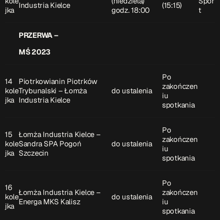
kole
(niedziela)
Spor
Industria Kielce
(15:15)
jka
godz. 18:00
t
PRZERWA –
MŚ 2023
Po
14
Piotrkowianin Piotrków
zakończen
kole
Trybunalski – Łomża
do ustalenia
iu
jka
Industria Kielce
spotkania
Po
15
Łomża Industria Kielce –
zakończen
kole
Sandra SPA Pogoń
do ustalenia
iu
jka
Szczecin
spotkania
Po
16
Łomża Industria Kielce –
zakończen
kole
do ustalenia
Energa MKS Kalisz
iu
jka
spotkania