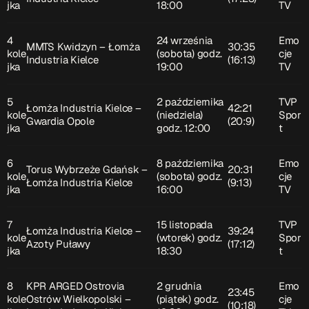
jka
18:00
TV
4
24 września
Emo
MMTS Kwidzyn – Łomża
30:35
kole
(sobota) godz.
cje
Industria Kielce
(16:13)
jka
19:00
TV
5
2 października
TVP
Łomża Industria Kielce –
42:21
kole
(niedziela)
Spor
Gwardia Opole
(20:9)
jka
godz. 12:00
t
6
8 października
Emo
Torus Wybrzeże Gdańsk –
20:31
kole
(sobota) godz.
cje
Łomża Industria Kielce
(9:13)
jka
16:00
TV
7
15 listopada
TVP
Łomża Industria Kielce –
39:24
kole
(wtorek) godz.
Spor
Azoty Puławy
(17:12)
jka
18:30
t
8
KPR ARGED Ostrovia
2 grudnia
Emo
23:45
kole
Ostrów Wielkopolski –
(piątek) godz.
cje
(10:18)