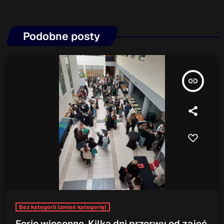
Podobne posty
insert_link
Bez kategorii (zmień kategorię)
Ferie wiosenne. Kilka dni przerwy od zajęć