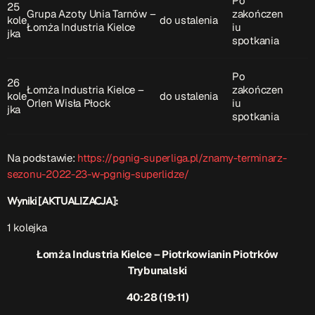
Po
25
Grupa Azoty Unia Tarnów –
zakończen
kole
do ustalenia
Łomża Industria Kielce
iu
jka
spotkania
Po
26
Łomża Industria Kielce –
zakończen
kole
do ustalenia
Orlen Wisła Płock
iu
jka
spotkania
Na podstawie:
https://pgnig-superliga.pl/znamy-terminarz-
sezonu-2022-23-w-pgnig-superlidze/
Wyniki [AKTUALIZACJA]:
1 kolejka
Łomża Industria Kielce – Piotrkowianin Piotrków
Trybunalski
40:28 (19:11)