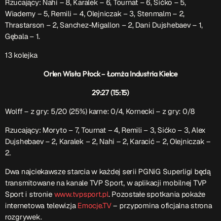
Rzucający:
Nahi – 8, Karalek – 6, Tournat – 6, Sićko – 5,
Wiaderny – 5, Remili – 4, Olejniczak – 3, Stenmalm – 2,
Thrastarson – 2, Sanchez-Migallon – 2, Dani Dujshebaev – 1,
Gębala – 1.
13 kolejka
Orlen Wisła Płock – Łomża Industria Kielce
29:27 (15:15)
Wolff – z gry: 5/20 (25%) karne: 0/4, Kornecki – z gry: 0/8
Rzucający: Moryto – 7, Tournat – 4, Remili – 3, Sićko – 3, Alex
Dujshebaev
– 2, Karalek – 2, Nahi – 2, Karacić – 2, Olejniczak –
2.
Dwa najciekawsze starcia w każdej serii PGNiG Superligi będą
transmitowane na kanale TVP Sport, w aplikacji mobilnej TVP
Sport i stronie
www.tvpsport.pl
. Pozostałe spotkania pokaże
internetowa telewizja
Emocje.TV
– przypomina oficjalna strona
rozgrywek.