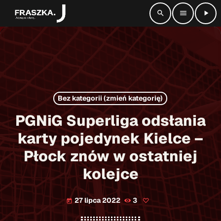
search
menu
play_arrow
close
radio_button_checked
SŁUCHAJ NA ŻYWO
Bez kategorii (zmień kategorię)
play_arrow
Radio Fraszka
PGNiG Superliga odsłania
karty pojedynek Kielce –
Płock znów w ostatniej
Strona główna
kolejce
Informacje
keyboard_arrow_down
27 lipca 2022
3
today
Aktualności
Kontakt
keyboard_arrow_down