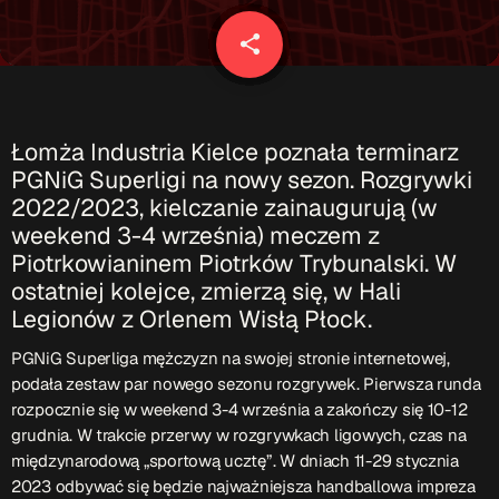
Patronat Medialny
Ramówka
share
email
O nas
keyboard_arrow_down
EKIPA
Rekrutacja Fraszka
Łomża Industria Kielce poznała terminarz
PGNiG Superligi na nowy sezon. Rozgrywki
Podcasty
2022/2023, kielczanie zainaugurują (w
weekend 3-4 września) meczem z
Piotrkowianinem Piotrków Trybunalski. W
Przydatne linki
ostatniej kolejce, zmierzą się, w Hali
Legionów z Orlenem Wisłą Płock.
Strona UJK
Klub WSPAK
PGNiG Superliga mężczyzn na swojej stronie internetowej,
Wirtualna Uczelnia
podała zestaw par nowego sezonu rozgrywek. Pierwsza runda
Biuro Karier
rozpocznie się w weekend 3-4 września a zakończy się 10-12
Punkt Interwencji Kryzysowej
grudnia. W trakcie przerwy w rozgrywkach ligowych, czas na
międzynarodową „sportową ucztę”. W dniach 11-29 stycznia
2023 odbywać się będzie najważniejsza handballowa impreza