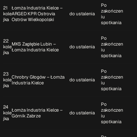
Po
21
Łomża Industria Kielce –
zakończen
kole
ARGED KPR Ostrovia
do ustalenia
iu
jka
Ostrów Wielkopolski
spotkania
Po
22
MKS Zagłębie Lubin –
zakończen
kole
do ustalenia
Łomża Industria Kielce
iu
jka
spotkania
Po
23
Chrobry Głogów – Łomża
zakończen
kole
do ustalenia
Industria Kielce
iu
jka
spotkania
Po
24
Łomża Industria Kielce –
zakończen
kole
do ustalenia
Górnik Zabrze
iu
jka
spotkania