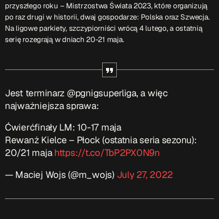
przyszłego roku – Mistrzostwa Świata 2023, które organizują
po raz drugi w historii, dwaj gospodarze: Polska oraz Szwecja.
Przydatne informacje
Na ligowe parkiety, szczypiorniści wrócą 4 lutego, a ostatnią
serię rozegrają w dniach 20-21 maja.
O nas
– jedyna w Kielcach studencka stacja radiowa.
Projekt ruszył w październiku 2015 roku z inicjatywy
kieleckich studentów
Czytaj.wiecej…
Jest terminarz @pgnigsuperliga, a więc
najważniejsza sprawa:
Patronat medialny Radia Fraszka
– regulamin, logotypy,
itp.
Czytaj więcej…
Ćwierćfinały LM: 10-17 maja
Rewanż Kielce – Płock (ostatnia seria sezonu):
Wyszukaj
20/21 maja
https://t.co/TbP2PX0N9n
— Maciej Wojs (@m_wojs)
July 27, 2022
search