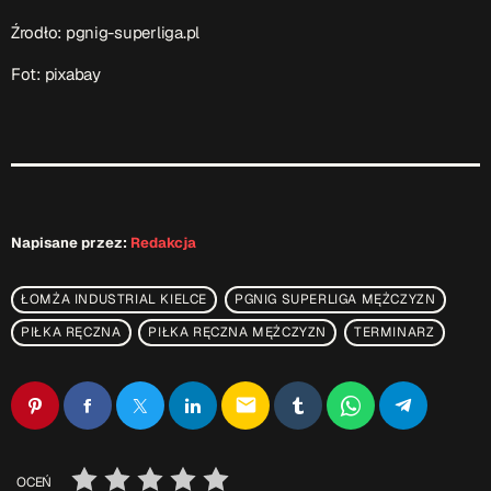
Źrodło: pgnig-superliga.pl
Fot: pixabay
Napisane przez:
Redakcja
ŁOMŻA INDUSTRIAL KIELCE
PGNIG SUPERLIGA MĘŻCZYZN
PIŁKA RĘCZNA
PIŁKA RĘCZNA MĘŻCZYZN
TERMINARZ
email
OCEŃ