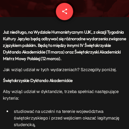
Patronat Medialny
Ramówka
share
email
O nas
keyboard_arrow_down
EKIPA
Już niedługo, na Wydziale Humanistycznym UJK, z okazji Tygodnia
Rekrutacja Fraszka
Kultury Języka będą odbywać się różnorodne wydarzenia związane
z językiem polskim. Będą to między innymi IV Świętokrzyskie
Podcasty
Dyktando Akademickie (11 marca) oraz Świętokrzyski Akademicki
Mistrz Mowy Polskiej (12 marca).
Jak wziąć udział w tych wydarzeniach? Szczegóły poniżej.
Przydatne linki
Świętokrzyskie Dyktando Akademickie
Strona UJK
Klub WSPAK
Aby wziąć udział w dyktandzie, trzeba spełniać następujące
Wirtualna Uczelnia
kryteria:
Biuro Karier
Punkt Interwencji Kryzysowej
studiować na uczelni na terenie województwa
świętokrzyskiego i przed wejściem okazać legitymację
studencką,