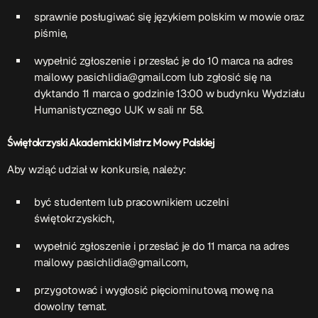
sprawnie posługiwać się językiem polskim w mowie oraz
Przydatne informacje
piśmie,
wypełnić zgłoszenie i przesłać je do 10 marca na adres
O nas
– jedyna w Kielcach studencka stacja radiowa.
mailowy pasichlidia@gmail.com lub zgłosić się na
Projekt ruszył w październiku 2015 roku z inicjatywy
dyktando 11 marca o godzinie 13:00 w budynku Wydziału
kieleckich studentów
Czytaj.wiecej…
Humanistycznego UJK w sali nr 58.
Świętokrzyski Akademicki Mistrz Mowy Polskiej
Patronat medialny Radia Fraszka
– regulamin, logotypy,
itp.
Czytaj więcej…
Aby wziąć udział w konkursie, należy:
być studentem lub pracownikiem uczelni
Wyszukaj
świętokrzyskich,
wypełnić zgłoszenie i przesłać je do 11 marca na adres
mailowy pasichlidia@gmail.com,
search
przygotować i wygłosić pięciominutową mowę na
dowolny temat.