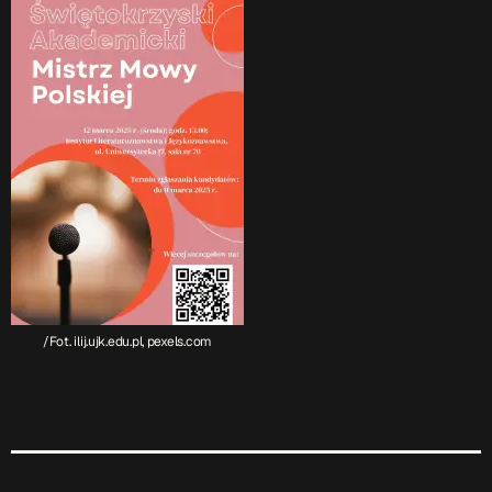
/Fot. ilij.ujk.edu.pl, pexels.com