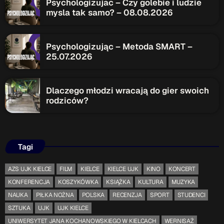
Psychologizujac – Czy golebie i ludzie
mysla tak samo? – 08.08.2026
Psychologizując – Metoda SMART –
25.07.2026
Dlaczego młodzi wracają do gier swoich
rodziców?
Tagi
AZS UJK KIELCE
FILM
KIELCE
KIELCE UJK
KINO
KONCERT
KONFERENCJA
KOSZYKÓWKA
KSIĄŻKA
KULTURA
MUZYKA
NAUKA
PIŁKA NOŻNA
POLSKA
RECENZJA
SPORT
STUDENCI
SZTUKA
UJK
UJK KIELCE
UNIWERSYTET JANA KOCHANOWSKIEGO W KIELCACH
WERNISAŻ