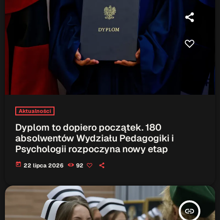
Aktualności
Dyplom to dopiero początek. 180
absolwentów Wydziału Pedagogiki i
Psychologii rozpoczyna nowy etap
today
22 lipca 2026
92
insert_link