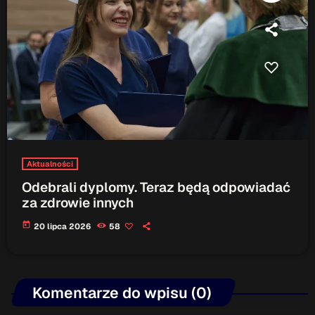
Aktualności
Odebrali dyplomy. Teraz będą odpowiadać
za zdrowie innych
today
20 lipca 2026
58
Komentarze do wpisu (0)