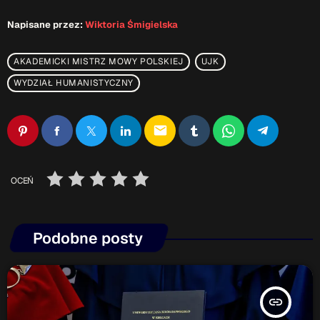
Napisane przez:
Wiktoria Śmigielska
AKADEMICKI MISTRZ MOWY POLSKIEJ
UJK
WYDZIAŁ HUMANISTYCZNY
email
OCEŃ
Podobne posty
insert_link