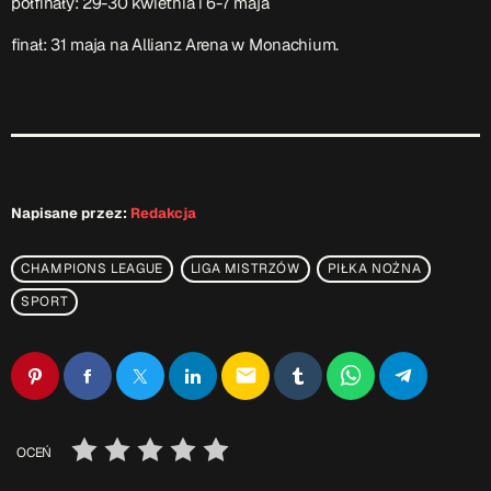
półfinały: 29-30 kwietnia i 6-7 maja
finał: 31 maja na Allianz Arena w Monachium.
Napisane przez:
Redakcja
CHAMPIONS LEAGUE
LIGA MISTRZÓW
PIŁKA NOŻNA
SPORT
email
OCEŃ