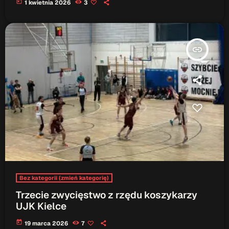
today
1 kwietnia 2026
3
insert_link
Bez kategorii (zmień kategorię)
Trzecie zwycięstwo z rzędu koszykarzy
UJK Kielce
today
19 marca 2026
7