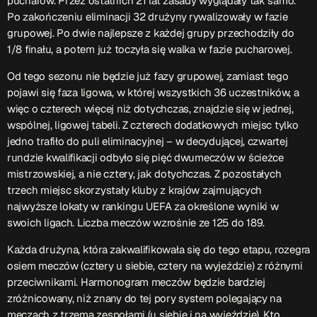
pucharów. Przez ostatnich 21 lat zasady wyglądały tak samo.
Po zakończeniu eliminacji 32 drużyny rywalizowały w fazie
Przydatne informacje
grupowej. Po dwie najlepsze z każdej grupy przechodziły do
1/8 finału, a potem już toczyła się walka w fazie pucharowej.
O nas
– jedyna w Kielcach studencka stacja radiowa.
Od tego sezonu nie będzie już fazy grupowej, zamiast tego
Projekt ruszył w październiku 2015 roku z inicjatywy
pojawi się faza ligowa, w której wszystkich 36 uczestników, a
kieleckich studentów
Czytaj.wiecej…
więc o czterech więcej niż dotychczas, znajdzie się w jednej,
wspólnej, ligowej tabeli. Z czterech dodatkowych miejsc tylko
jedno trafiło do puli eliminacyjnej – w decydującej, czwartej
Patronat medialny Radia Fraszka
– regulamin, logotypy,
rundzie kwalifikacji odbyło się pięć dwumeczów w ścieżce
itp.
Czytaj więcej…
mistrzowskiej, a nie cztery, jak dotychczas. Z pozostałych
trzech miejsc skorzystały kluby z krajów zajmujących
najwyższe lokaty w rankingu UEFA za określone wyniki w
Wyszukaj
swoich ligach. Liczba meczów wzrośnie ze 125 do 189.
Każda drużyna, która zakwalifikowała się do tego etapu, rozegra
osiem meczów (cztery u siebie, cztery na wyjeździe) z różnymi
search
przeciwnikami. Harmonogram meczów będzie bardziej
zróżnicowany, niż znany do tej pory system polegający na
meczach z trzema zespołami (u siebie i na wyjeździe). Kto