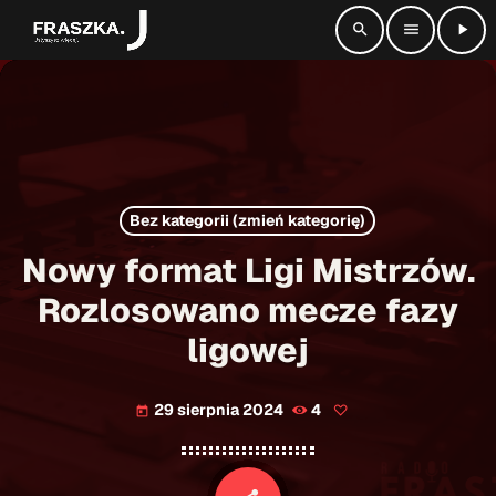
search
menu
play_arrow
close
radio_button_checked
SŁUCHAJ NA ŻYWO
Bez kategorii (zmień kategorię)
play_arrow
Radio Fraszka
Nowy format Ligi Mistrzów.
Rozlosowano mecze fazy
ligowej
Strona główna
Informacje
keyboard_arrow_down
29 sierpnia 2024
4
today
Aktualności
Kontakt
keyboard_arrow_down