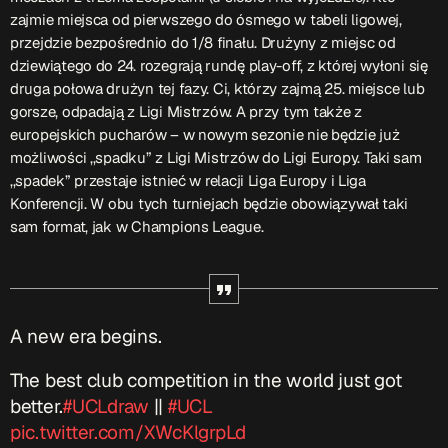
ON AIR
zajmie miejsca od pierwszego do ósmego w tabeli ligowej,
przejdzie bezpośrednio do 1/8 finału. Drużyny z miejsc od
dziewiątego do 24. rozegrają rundę play-off, z której wyłoni się
druga połowa drużyn tej fazy. Ci, którzy zajmą 25. miejsce lub
Upcoming shows
gorsze, odpadają z Ligi Mistrzów. A przy tym także z
europejskich pucharów – w nowym sezonie nie będzie już
możliwości ,,spadku” z Ligi Mistrzów do Ligi Europy. Taki sam
TOP CHART
,,spadek” przestaje istnieć w relacji Liga Europy i Liga
Konferencji. W obu tych turniejach będzie obowiązywał taki
sam format, jak w Champions League.
A new era begins.
The best club competition in the world just got
better.
#UCLdraw
||
#UCL
pic.twitter.com/XWcKlgrpLd