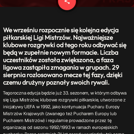
share
email
Patronat Medialny
Ramówka
O nas
keyboard_arrow_down
We wrześniu rozpocznie się kolejna edycja
EKIPA
Rekrutacja Fraszka
piłkarskiej Ligi Mistrzów. Najważniejsze
klubowe rozgrywki od tego roku odbywać się
Podcasty
będą w zupełnie nowym formacie. Liczba
uczestników została zwiększona, a faza
ligowa zastąpiła zmagania w grupach. 29
sierpnia rozlosowano mecze tej fazy, dzięki
Przydatne linki
czemu drużyny poznały swoich rywali.
Strona UJK
Tegoroczna edycja będzie już 33. sezonem, w którym odbywa
Klub WSPAK
się Liga Mistrzów, klubowe rozgrywki piłkarskie, utworzone z
Wirtualna Uczelnia
inicjatywy UEFA w 1992, jako kontynuacja Pucharu Europy
Biuro Karier
Mistrzów Krajowych (zwanego też Pucharem Europy lub
Punkt Interwencji Kryzysowej
Pucharem Mistrzów) i regularnie prowadzone przez tę
organizację od sezonu 1992/1993 w ramach europejskich