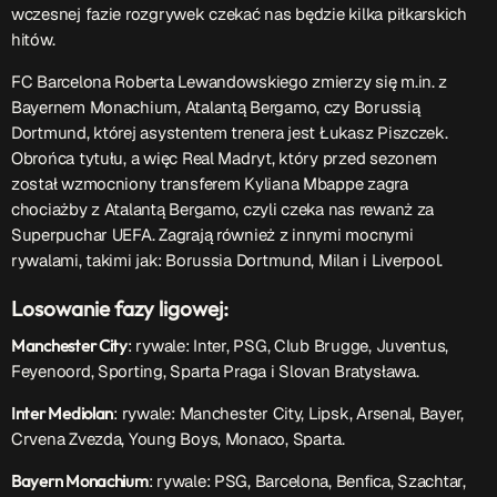
wczesnej fazie rozgrywek czekać nas będzie kilka piłkarskich
hitów.
FC Barcelona Roberta Lewandowskiego zmierzy się m.in. z
Bayernem Monachium, Atalantą Bergamo, czy Borussią
Dortmund, której asystentem trenera jest Łukasz Piszczek.
Obrońca tytułu, a więc Real Madryt, który przed sezonem
został wzmocniony transferem Kyliana Mbappe zagra
chociażby z Atalantą Bergamo, czyli czeka nas rewanż za
Superpuchar UEFA. Zagrają również z innymi mocnymi
rywalami, takimi jak: Borussia Dortmund, Milan i Liverpool.
Losowanie fazy ligowej:
Manchester City
: rywale: Inter, PSG, Club Brugge, Juventus,
Feyenoord, Sporting, Sparta Praga i Slovan Bratysława.
Inter Mediolan
: rywale: Manchester City, Lipsk, Arsenal, Bayer,
Crvena Zvezda, Young Boys, Monaco, Sparta.
Bayern Monachium
: rywale: PSG, Barcelona, Benfica, Szachtar,