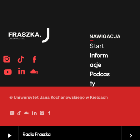
NAWIGACJA
Start
Inform
acje
Podcas
ty
Na
© Uniwersytet Jana Kochanowskiego w Kielcach
żywo
Radio Fraszka
play_arrow
keyboard_arrow_right