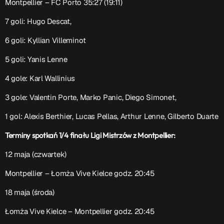
Montpellier – FC Porto 35:27 (19:11)
7 goli: Hugo Descat,
Serwis Informacyjny
10:00 - 10:05
6 goli: Kyllian Villeminot
5 goli: Yanis Lenne
Serwis Informacyjny
14:00 - 14:05
4 gole: Karl Wallinius
3 gole: Valentin Porte, Marko Panic, Diego Simonet,
1 gol: Alexis Berthier, Lucas Pellas, Arthur Lenne, Gilberto Duarte
TOP CHART
Terminy spotkań 1/4 finału Ligi Mistrzów z Montpellier:
12 maja (czwartek)
Montpellier – Łomża Vive Kielce godz. 20:45
18 maja (środa)
Łomża Vive Kielce – Montpellier godz. 20:45