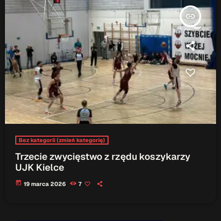
insert_link
Bez kategorii (zmień kategorię)
Trzecie zwycięstwo z rzędu koszykarzy
UJK Kielce
today
19 marca 2026
7