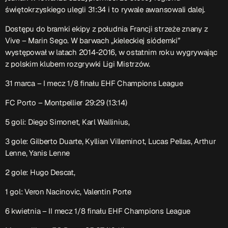
ON AIR
świętokrzyskiego ulegli 31:34 i to rywale awansowali dalej.
Dostępu do bramki ekipy z południa Francji strzeże znany z
Vive – Marin Sego. W barwach „kieleckiej siódemki”
występował w latach 2014-2016, w ostatnim roku wygrywając
z polskim klubem rozgrywki Ligi Mistrzów.
31 marca – I mecz 1/8 finału EHF Champions League
Audycja
FC Porto – Montpellier 29:29 (13:14)
Serwis Informacyjny
5 goli: Diego Simonet, Karl Wallinius,
18:00 - 18:05
3 gole: Gilberto Duarte, Kyllian Villeminot, Lucas Pellas, Arthur
Lenne, Yanis Lenne
2 gole: Hugo Descat,
Upcoming shows
1 gol: Veron Nacinovic, Valentin Porte
Serwis Informacyjny
6 kwietnia – II mecz 1/8 finału EHF Champions League
19:00 - 19:05