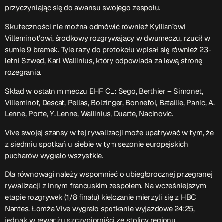
przyczyniając się do awansu swojego zespołu.
Przydatne informacje
Skuteczności nie można odmówić również Kyllian’owi
Villeminot’owi, środkowy rozgrywający w dwumeczu, rzucił w
O nas
– jedyna w Kielcach studencka stacja radiowa.
sumie 9 bramek. Tyle razy do protokołu wpisał się również 23-
Projekt ruszył w październiku 2015 roku z inicjatywy
letni Szwed, Karl Wallinius, który odpowiada za lewą stronę
kieleckich studentów
Czytaj.wiecej…
rozegrania.
Skład w ostatnim meczu EHF CL: Sego, Berthier – Simonet,
Villeminot, Descat, Pellas, Bolzinger, Bonnefoi, Bataille, Panic, A.
Patronat medialny Radia Fraszka
– regulamin, logotypy,
Lenne, Porte, Y. Lenne, Wallinius, Duarte, Nacinovic.
itp.
Czytaj więcej…
Vive swojej szansy w tej rywalizacji może upatrywać w tym, że
z siedmiu spotkań u siebie w tym sezonie europejskich
Wyszukaj
pucharów wygrało wszystkie.
Dla równowagi należy wspomnieć o ubiegłorocznej przegranej
rywalizacji z innym francuskim zespołem. Na wcześniejszym
search
etapie rozgrywek (1/8 finału) kielczanie mierzyli się z HBC
Nantes. Łomża Vive wygrało spotkanie wyjazdowe 24:25,
jednak w rewanżu szczypiorniści ze stolicy regionu