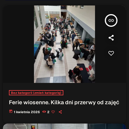
insert_link
Bez kategorii (zmień kategorię)
Ferie wiosenne. Kilka dni przerwy od zajęć
today
1 kwietnia 2026
2