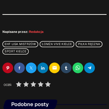
Napisane przez:
Redakcja
EHF LIGA MISTRZÓW
ŁOMŻA VIVE KIELCE
PIŁKA RĘCZNA
SPORT KIELCE
email
OCEŃ
Podobne posty