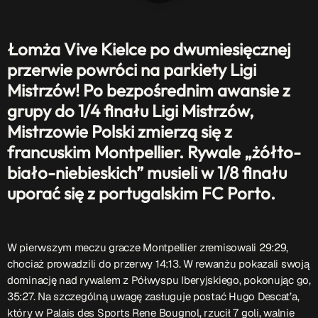
Patronat Medialny
Ramówka
Łomża Vive Kielce po dwumiesięcznej
O nas
keyboard_arrow_down
przerwie powróci na parkiety Ligi
EKIPA
Rekrutacja Fraszka
Mistrzów! Po bezpośrednim awansie z
grupy do 1/4 finału Ligi Mistrzów,
Podcasty
Mistrzowie Polski zmierzą się z
francuskim Montpellier. Rywale „żółto-
biało-niebieskich” musieli w 1/8 finału
Przydatne linki
uporać się z portugalskim FC Porto.
Strona UJK
Klub WSPAK
Wirtualna Uczelnia
W pierwszym meczu gracze Montpellier zremisowali 29:29,
Biuro Karier
chociaż prowadzili do przerwy 14:13. W rewanżu pokazali swoją
Punkt Interwencji Kryzysowej
dominację nad rywalem z Półwyspu Iberyjskiego, pokonując go,
35:27. Na szczególną uwagę zasługuje postać Hugo Descat’a,
który w Palais des Sports Rene Bougnol, rzucił 7 goli, walnie